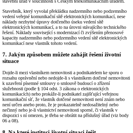
stavební úřad v součinnosti s Českým telekomunikačním úřadem.
Stavebník, který vyvolal překládku nadzemního nebo podzemního
vedení veřejné komunikační sítě elektronických komunikací, nese
náklady nezbytné úpravy dotčeného úseku vedení sítě
elektronických komunikací, a to na úrovni stávajícího technického
řešení. Náklady související s modernizací či zvýšením přenosové
kapacity nadzemního nebo podzemního vedení sítě elektronických
komunikací nese vlastník tohoto vedení.
7. Jakým způsobem můžete zahájit řešení životní
situace
Dojde-li mezi vlastníkem nemovitosti a podnikatelem ke sporu o
rozsahu oprávnění nebo nedojde-li s vlastníkem dotčené nemovitosti
k uzavření písemné smlouvy o smlouvě budoucí o zřízení
služebnosti (podle § 104 odst. 3 zákona o elektronických
komunikacích) nebo prokáže-li podnikatel zajišťující veřejnou
komunikační síť, že vlastník dotčené nemovitosti není znám nebo
není určen anebo proto, že je prokazatelně nedosažitelný nebo
nečinný nebo je-li vlastnictví nemovitosti sporné, či vlastník v
dispozici s ní omezen, je třeba se obrátit na příslušný úřad (viz body
06 a 08).
8. Na které instituci životní situaci řešit