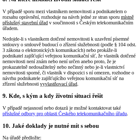
V případě sporu mezi vlastníkem nemovitosti a podnikatelem o
rozsahu oprávnění, rozhoduje na návrh jedné ze stran sporu
místně
příslušný
stavební úřad
v součinnosti s Českým telekomunikačním
úřadem.
Nedojde-li s vlastníkem dotčené nemovitosti k uzavření písemné
smlouvy o smlouvě budoucí o zřízení služebnosti (podle § 104 odst.
3 zákona o elektronických komunikacích) nebo prokáže-li
podnikatel zajišťující veřejnou komunikační síť, že vlastník dotčené
nemovitosti není znám nebo není určen anebo proto, že je
prokazatelně nedosažitelný nebo nečinný nebo je-li vlastnictví
nemovitosti sporné, či vlastník v dispozici s ní omezen, rozhodne o
návrhu podnikatele zajišťujícího veřejnou komunikační síť na
zřízení služebnosti
vyvlastňovací úřad
.
9. Kde, s kým a kdy životní situaci řešit
V případě nejasností nebo dotazů je možné kontaktovat také
příslušné odbory pro oblasti Českého telekomunikačního úřadu
.
10. Jaké doklady je nutné mít s sebou
Na úřadě předložte: