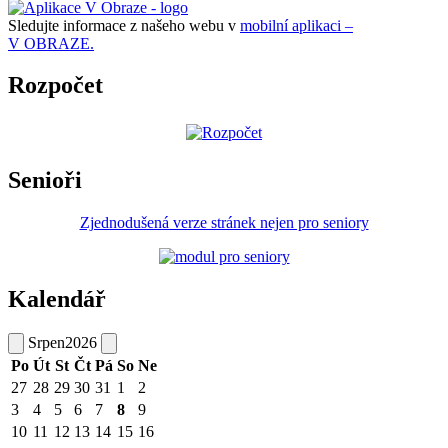
Sledujte informace z našeho webu v
mobilní aplikaci –
V OBRAZE.
Rozpočet
Senioři
Zjednodušená verze stránek nejen pro seniory
Kalendář
Srpen
2026
Po
Út
St
Čt
Pá
So
Ne
27
28
29
30
31
1
2
3
4
5
6
7
8
9
10
11
12
13
14
15
16