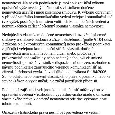
nemovitosti. Na návrh podnikatele je možno k zajištění výkonu
oprávnění výše uvedených činností s vlastníkem dotčené
nemovitosti uzavřít i jinou písemnou smlouvu. K výkonu oprávnění,
v případě vnitřního komunikačního vedení veřejné komunikační sítě
(viz výše), postačuje k umístění vnitřních komunikačních vedení a
komunikačních zařízení písemný souhlas vlastníka nemovitosti.
Nedojde-li s vlastníkem dotčené nemovitosti k uzavření písemné
smlouvy o smlouvě budoucí o zřízení služebnosti (podle § 104 odst.
3 zákona o elektronických komunikací) nebo prokáže-li podnikatel
zajišťující veřejnou komunikační síť, že vlastník dotčené
nemovitosti není znám nebo není určen anebo proto, že je
prokazatelně nedosažitelný nebo nečinný nebo je-li vlastnictví
nemovitosti sporné, či vlastník v dispozici s ní omezen, rozhodne o
návrhu podnikatele zajišťujícího veřejnou komunikační síť na
zřízení služebnosti vyvlastňovací úřad podle zákona č. 184/2006
Sb., o odnětí nebo omezení vlastnického práva k pozemku nebo ke
stavbě (zákon o vyvlastnění), ve znění pozdějších předpisů.
Podnikatel zajišťující veřejnou komunikační síť může vykonávat
oprávnění uvedená v rozhodnutí vyvlastňovacího úřadu o omezení
vlastnického práva k dotčené nemovitosti ode dne vykonatelnosti
tohoto rozhodnutí.
Omezení vlastnického práva nesmí být provedeno ve větším