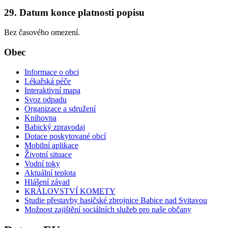
29. Datum konce platnosti popisu
Bez časového omezení.
Obec
Informace o obci
Lékařská péče
Interaktivní mapa
Svoz odpadu
Organizace a sdružení
Knihovna
Babický zpravodaj
Dotace poskytované obcí
Mobilní aplikace
Životní situace
Vodní toky
Aktuální teplota
Hlášení závad
KRÁLOVSTVÍ KOMETY
Studie přestavby hasičské zbrojnice Babice nad Svitavou
Možnost zajištění sociálních služeb pro naše občany