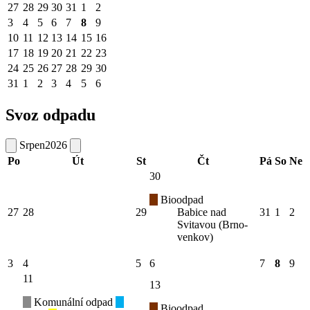
27
28
29
30
31
1
2
3
4
5
6
7
8
9
10
11
12
13
14
15
16
17
18
19
20
21
22
23
24
25
26
27
28
29
30
31
1
2
3
4
5
6
Svoz odpadu
Srpen
2026
Po
Út
St
Čt
Pá
So
Ne
30
Bioodpad
27
28
29
Babice nad
31
1
2
Svitavou (Brno-
venkov)
3
4
5
6
7
8
9
11
13
Komunální odpad
Bioodpad