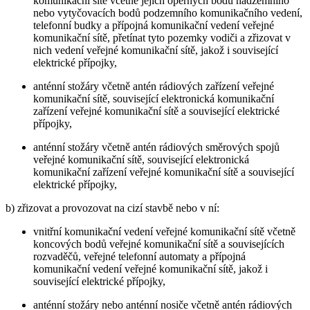
komunikační sítě včetně jejich opěrných bodů nadzemního
nebo vytyčovacích bodů podzemního komunikačního vedení,
telefonní budky a přípojná komunikační vedení veřejné
komunikační sítě, přetínat tyto pozemky vodiči a zřizovat v
nich vedení veřejné komunikační sítě, jakož i související
elektrické přípojky,
anténní stožáry včetně antén rádiových zařízení veřejné
komunikační sítě, související elektronická komunikační
zařízení veřejné komunikační sítě a související elektrické
přípojky,
anténní stožáry včetně antén rádiových směrových spojů
veřejné komunikační sítě, související elektronická
komunikační zařízení veřejné komunikační sítě a související
elektrické přípojky,
b) zřizovat a provozovat na cizí stavbě nebo v ní:
vnitřní komunikační vedení veřejné komunikační sítě včetně
koncových bodů veřejné komunikační sítě a souvisejících
rozvaděčů, veřejné telefonní automaty a přípojná
komunikační vedení veřejné komunikační sítě, jakož i
související elektrické přípojky,
anténní stožáry nebo anténní nosiče včetně antén rádiových