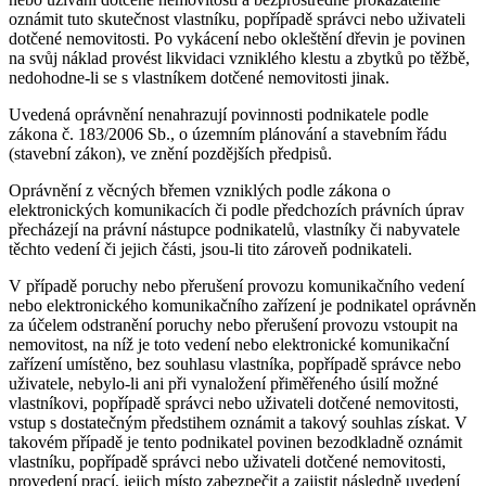
oznámit tuto skutečnost vlastníku, popřípadě správci nebo uživateli
dotčené nemovitosti. Po vykácení nebo okleštění dřevin je povinen
na svůj náklad provést likvidaci vzniklého klestu a zbytků po těžbě,
nedohodne-li se s vlastníkem dotčené nemovitosti jinak.
Uvedená oprávnění nenahrazují povinnosti podnikatele podle
zákona č. 183/2006 Sb., o územním plánování a stavebním řádu
(stavební zákon), ve znění pozdějších předpisů.
Oprávnění z věcných břemen vzniklých podle zákona o
elektronických komunikacích či podle předchozích právních úprav
přecházejí na právní nástupce podnikatelů, vlastníky či nabyvatele
těchto vedení či jejich části, jsou-li tito zároveň podnikateli.
V případě poruchy nebo přerušení provozu komunikačního vedení
nebo elektronického komunikačního zařízení je podnikatel oprávněn
za účelem odstranění poruchy nebo přerušení provozu vstoupit na
nemovitost, na níž je toto vedení nebo elektronické komunikační
zařízení umístěno, bez souhlasu vlastníka, popřípadě správce nebo
uživatele, nebylo-li ani při vynaložení přiměřeného úsilí možné
vlastníkovi, popřípadě správci nebo uživateli dotčené nemovitosti,
vstup s dostatečným předstihem oznámit a takový souhlas získat. V
takovém případě je tento podnikatel povinen bezodkladně oznámit
vlastníku, popřípadě správci nebo uživateli dotčené nemovitosti,
provedení prací, jejich místo zabezpečit a zajistit následně uvedení