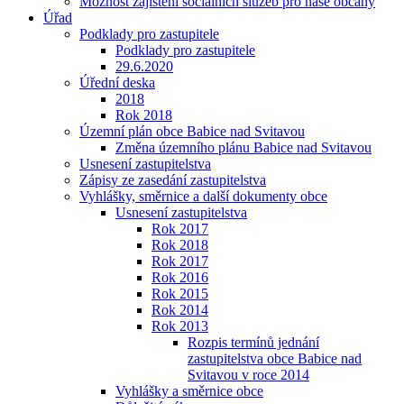
Možnost zajištění sociálních služeb pro naše občany
Úřad
Podklady pro zastupitele
Podklady pro zastupitele
29.6.2020
Úřední deska
2018
Rok 2018
Územní plán obce Babice nad Svitavou
Změna územního plánu Babice nad Svitavou
Usnesení zastupitelstva
Zápisy ze zasedání zastupitelstva
Vyhlášky, směrnice a další dokumenty obce
Usnesení zastupitelstva
Rok 2017
Rok 2018
Rok 2017
Rok 2016
Rok 2015
Rok 2014
Rok 2013
Rozpis termínů jednání
zastupitelstva obce Babice nad
Svitavou v roce 2014
Vyhlášky a směrnice obce