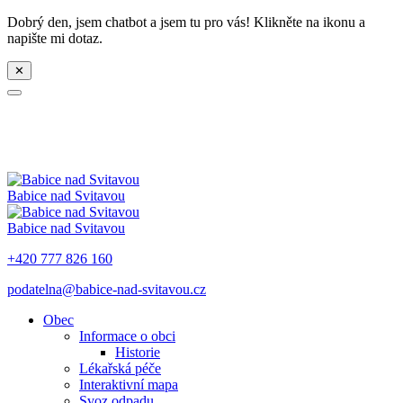
Dobrý den, jsem chatbot a jsem tu pro vás! Klikněte na ikonu a
napište mi dotaz.
✕
Babice nad Svitavou
Babice nad Svitavou
+420 777 826 160
podatelna@babice-nad-svitavou.cz
Obec
Informace o obci
Historie
Lékařská péče
Interaktivní mapa
Svoz odpadu