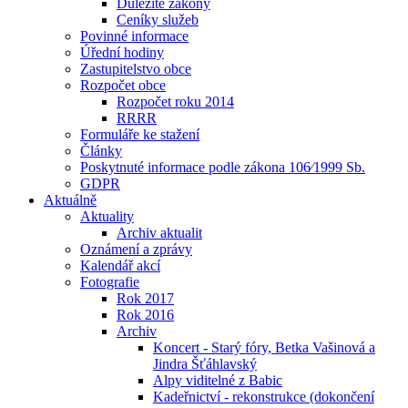
Důležité zákony
Ceníky služeb
Povinné informace
Úřední hodiny
Zastupitelstvo obce
Rozpočet obce
Rozpočet roku 2014
RRRR
Formuláře ke stažení
Články
Poskytnuté informace podle zákona 106⁄1999 Sb.
GDPR
Aktuálně
Aktuality
Archiv aktualit
Oznámení a zprávy
Kalendář akcí
Fotografie
Rok 2017
Rok 2016
Archiv
Koncert - Starý fóry, Betka Vašinová a
Jindra Šťáhlavský
Alpy viditelné z Babic
Kadeřnictví - rekonstrukce (dokončení