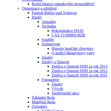
Roční bilance odpadového hospodářství
Organizace a sdružení
Farnost Babice nad Svitavou
Hasiči
Aktuality
Technika
Rekonstrukce DS16
CAS 15⁄3000⁄0-M2R
Soutěže
Zajímavosti
Historie hasičské zbrojnice
O tradici Masarykovy vatry
Zásahy
Zprávy o činnosti
Zpráva o činnosti SDH za rok 2013
Zpráva o činnosti SDH za rok 2012
Zpráva o činnosti SDH za rok 2011
Fotogalerie
Zásahy
Výcvik
Společenské akce
Základní škola
Mateřská škola
Ochotníci
V+W: Caesar