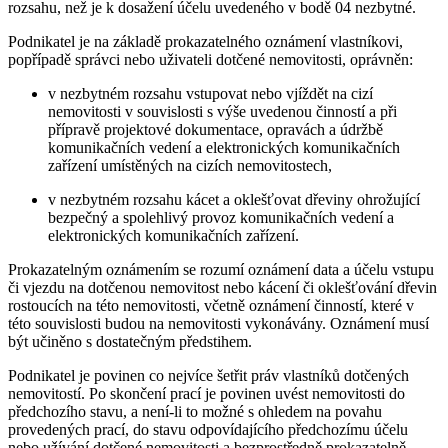
rozsahu, než je k dosažení účelu uvedeného v bodě 04 nezbytné.
Podnikatel je na základě prokazatelného oznámení vlastníkovi,
popřípadě správci nebo uživateli dotčené nemovitosti, oprávněn:
v nezbytném rozsahu vstupovat nebo vjíždět na cizí
nemovitosti v souvislosti s výše uvedenou činností a při
přípravě projektové dokumentace, opravách a údržbě
komunikačních vedení a elektronických komunikačních
zařízení umístěných na cizích nemovitostech,
v nezbytném rozsahu kácet a oklešťovat dřeviny ohrožující
bezpečný a spolehlivý provoz komunikačních vedení a
elektronických komunikačních zařízení.
Prokazatelným oznámením se rozumí oznámení data a účelu vstupu
či vjezdu na dotčenou nemovitost nebo kácení či oklešťování dřevin
rostoucích na této nemovitosti, včetně oznámení činností, které v
této souvislosti budou na nemovitosti vykonávány. Oznámení musí
být učiněno s dostatečným předstihem.
Podnikatel je povinen co nejvíce šetřit práv vlastníků dotčených
nemovitostí. Po skončení prací je povinen uvést nemovitosti do
předchozího stavu, a není-li to možné s ohledem na povahu
provedených prací, do stavu odpovídajícího předchozímu účelu
nebo užívání dotčené nemovitosti a bezprostředně prokazatelně