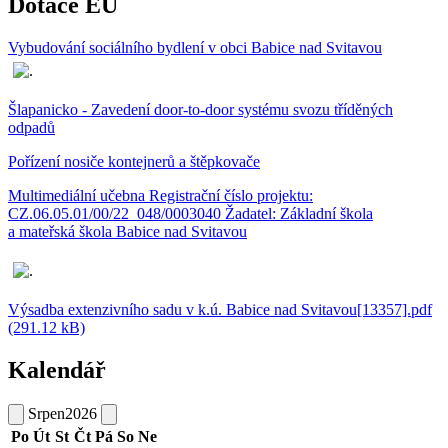
Dotace EU
Vybudování sociálního bydlení v obci Babice nad Svitavou
Šlapanicko - Zavedení door-to-door systému svozu tříděných
odpadů
Pořízení nosiče kontejnerů a štěpkovače
Multimediální učebna Registrační číslo projektu:
CZ.06.05.01/00/22_048/0003040 Žadatel: Základní škola
a mateřská škola Babice nad Svitavou
Výsadba extenzivního sadu v k.ú. Babice nad Svitavou[13357].pdf
(291.12 kB)
Kalendář
Srpen
2026
Po
Út
St
Čt
Pá
So
Ne