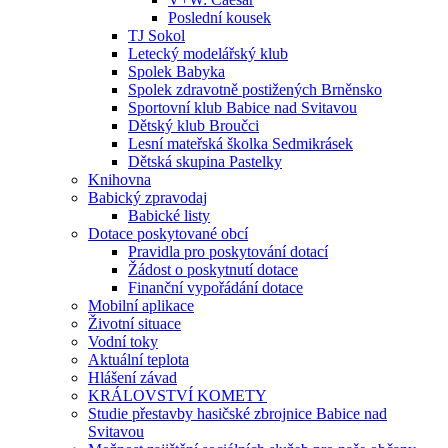
Poslední kousek
TJ Sokol
Letecký modelářský klub
Spolek Babyka
Spolek zdravotně postižených Brněnsko
Sportovní klub Babice nad Svitavou
Dětský klub Broučci
Lesní mateřská školka Sedmikrásek
Dětská skupina Pastelky
Knihovna
Babický zpravodaj
Babické listy
Dotace poskytované obcí
Pravidla pro poskytování dotací
Žádost o poskytnutí dotace
Finanční vypořádání dotace
Mobilní aplikace
Životní situace
Vodní toky
Aktuální teplota
Hlášení závad
KRÁLOVSTVÍ KOMETY
Studie přestavby hasičské zbrojnice Babice nad
Svitavou