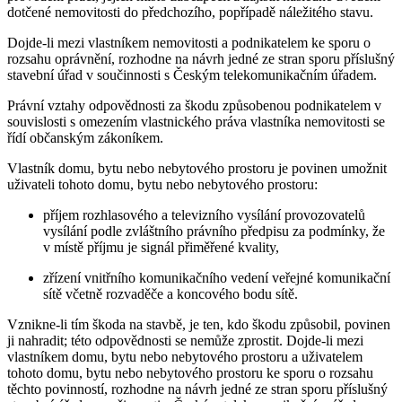
dotčené nemovitosti do předchozího, popřípadě náležitého stavu.
Dojde-li mezi vlastníkem nemovitosti a podnikatelem ke sporu o
rozsahu oprávnění, rozhodne na návrh jedné ze stran sporu příslušný
stavební úřad v součinnosti s Českým telekomunikačním úřadem.
Právní vztahy odpovědnosti za škodu způsobenou podnikatelem v
souvislosti s omezením vlastnického práva vlastníka nemovitosti se
řídí občanským zákoníkem.
Vlastník domu, bytu nebo nebytového prostoru je povinen umožnit
uživateli tohoto domu, bytu nebo nebytového prostoru:
příjem rozhlasového a televizního vysílání provozovatelů
vysílání podle zvláštního právního předpisu za podmínky, že
v místě příjmu je signál přiměřené kvality,
zřízení vnitřního komunikačního vedení veřejné komunikační
sítě včetně rozvaděče a koncového bodu sítě.
Vznikne-li tím škoda na stavbě, je ten, kdo škodu způsobil, povinen
ji nahradit; této odpovědnosti se nemůže zprostit. Dojde-li mezi
vlastníkem domu, bytu nebo nebytového prostoru a uživatelem
tohoto domu, bytu nebo nebytového prostoru ke sporu o rozsahu
těchto povinností, rozhodne na návrh jedné ze stran sporu příslušný