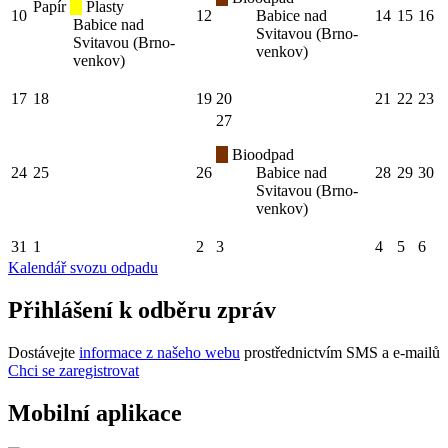
Papír
Plasty
10
12
Babice nad
14
15
16
Babice nad
Svitavou (Brno-
Svitavou (Brno-
venkov)
venkov)
17
18
19
20
21
22
23
27
Bioodpad
24
25
26
Babice nad
28
29
30
Svitavou (Brno-
venkov)
31
1
2
3
4
5
6
Kalendář svozu odpadu
Přihlášení k odběru zpráv
Dostávejte
informace z našeho webu
prostřednictvím SMS a e-mailů
Chci se zaregistrovat
Mobilní aplikace