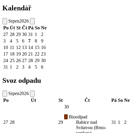
Kalendář
Srpen
2026
Po
Út
St
Čt
Pá
So
Ne
27
28
29
30
31
1
2
3
4
5
6
7
8
9
10
11
12
13
14
15
16
17
18
19
20
21
22
23
24
25
26
27
28
29
30
31
1
2
3
4
5
6
Svoz odpadu
Srpen
2026
Po
Út
St
Čt
Pá
So
Ne
30
Bioodpad
27
28
29
Babice nad
31
1
2
Svitavou (Brno-
venkov)