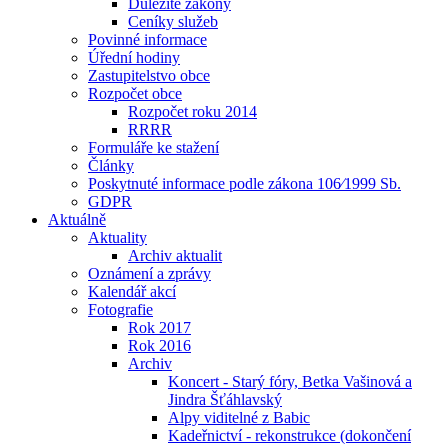
Důležité zákony
Ceníky služeb
Povinné informace
Úřední hodiny
Zastupitelstvo obce
Rozpočet obce
Rozpočet roku 2014
RRRR
Formuláře ke stažení
Články
Poskytnuté informace podle zákona 106⁄1999 Sb.
GDPR
Aktuálně
Aktuality
Archiv aktualit
Oznámení a zprávy
Kalendář akcí
Fotografie
Rok 2017
Rok 2016
Archiv
Koncert - Starý fóry, Betka Vašinová a
Jindra Šťáhlavský
Alpy viditelné z Babic
Kadeřnictví - rekonstrukce (dokončení