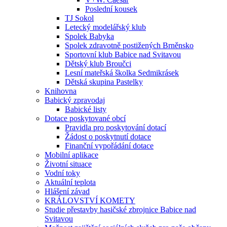
Poslední kousek
TJ Sokol
Letecký modelářský klub
Spolek Babyka
Spolek zdravotně postižených Brněnsko
Sportovní klub Babice nad Svitavou
Dětský klub Broučci
Lesní mateřská školka Sedmikrásek
Dětská skupina Pastelky
Knihovna
Babický zpravodaj
Babické listy
Dotace poskytované obcí
Pravidla pro poskytování dotací
Žádost o poskytnutí dotace
Finanční vypořádání dotace
Mobilní aplikace
Životní situace
Vodní toky
Aktuální teplota
Hlášení závad
KRÁLOVSTVÍ KOMETY
Studie přestavby hasičské zbrojnice Babice nad
Svitavou