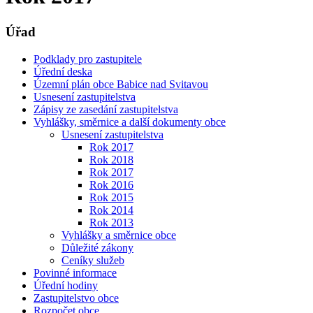
Úřad
Podklady pro zastupitele
Úřední deska
Územní plán obce Babice nad Svitavou
Usnesení zastupitelstva
Zápisy ze zasedání zastupitelstva
Vyhlášky, směrnice a další dokumenty obce
Usnesení zastupitelstva
Rok 2017
Rok 2018
Rok 2017
Rok 2016
Rok 2015
Rok 2014
Rok 2013
Vyhlášky a směrnice obce
Důležité zákony
Ceníky služeb
Povinné informace
Úřední hodiny
Zastupitelstvo obce
Rozpočet obce