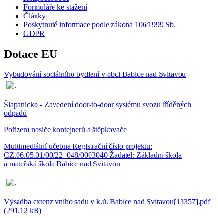
Formuláře ke stažení
Články
Poskytnuté informace podle zákona 106⁄1999 Sb.
GDPR
Dotace EU
Vybudování sociálního bydlení v obci Babice nad Svitavou
Šlapanicko - Zavedení door-to-door systému svozu tříděných
odpadů
Pořízení nosiče kontejnerů a štěpkovače
Multimediální učebna Registrační číslo projektu:
CZ.06.05.01/00/22_048/0003040 Žadatel: Základní škola
a mateřská škola Babice nad Svitavou
Výsadba extenzivního sadu v k.ú. Babice nad Svitavou[13357].pdf
(291.12 kB)