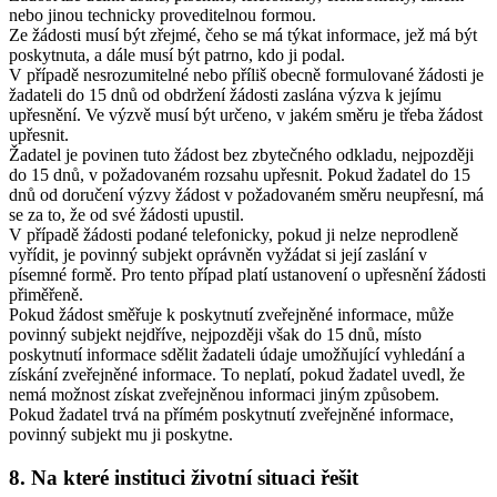
nebo jinou technicky proveditelnou formou.
Ze žádosti musí být zřejmé, čeho se má týkat informace, jež má být
poskytnuta, a dále musí být patrno, kdo ji podal.
V případě nesrozumitelné nebo příliš obecně formulované žádosti je
žadateli do 15 dnů od obdržení žádosti zaslána výzva k jejímu
upřesnění. Ve výzvě musí být určeno, v jakém směru je třeba žádost
upřesnit.
Žadatel je povinen tuto žádost bez zbytečného odkladu, nejpozději
do 15 dnů, v požadovaném rozsahu upřesnit. Pokud žadatel do 15
dnů od doručení výzvy žádost v požadovaném směru neupřesní, má
se za to, že od své žádosti upustil.
V případě žádosti podané telefonicky, pokud ji nelze neprodleně
vyřídit, je povinný subjekt oprávněn vyžádat si její zaslání v
písemné formě. Pro tento případ platí ustanovení o upřesnění žádosti
přiměřeně.
Pokud žádost směřuje k poskytnutí zveřejněné informace, může
povinný subjekt nejdříve, nejpozději však do 15 dnů, místo
poskytnutí informace sdělit žadateli údaje umožňující vyhledání a
získání zveřejněné informace. To neplatí, pokud žadatel uvedl, že
nemá možnost získat zveřejněnou informaci jiným způsobem.
Pokud žadatel trvá na přímém poskytnutí zveřejněné informace,
povinný subjekt mu ji poskytne.
8. Na které instituci životní situaci řešit