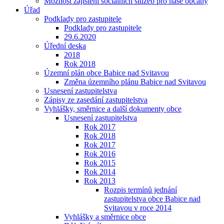
Možnost zajištění sociálních služeb pro naše občany
Úřad
Podklady pro zastupitele
Podklady pro zastupitele
29.6.2020
Úřední deska
2018
Rok 2018
Územní plán obce Babice nad Svitavou
Změna územního plánu Babice nad Svitavou
Usnesení zastupitelstva
Zápisy ze zasedání zastupitelstva
Vyhlášky, směrnice a další dokumenty obce
Usnesení zastupitelstva
Rok 2017
Rok 2018
Rok 2017
Rok 2016
Rok 2015
Rok 2014
Rok 2013
Rozpis termínů jednání
zastupitelstva obce Babice nad
Svitavou v roce 2014
Vyhlášky a směrnice obce