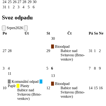
24
25
26
27
28
29
30
31
1
2
3
4
5
6
Svoz odpadu
Srpen
2026
Po
Út
St
Čt
Pá
So
Ne
30
Bioodpad
27
28
29
Babice nad
31
1
2
Svitavou (Brno-
venkov)
3
4
5
6
7
8
9
11
13
Komunální odpad
Bioodpad
Papír
Plasty
10
12
Babice nad
14
15
16
Babice nad
Svitavou (Brno-
Svitavou (Brno-
venkov)
venkov)