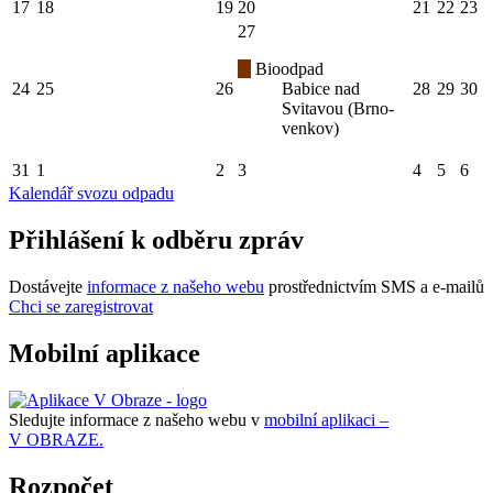
17
18
19
20
21
22
23
27
Bioodpad
24
25
26
Babice nad
28
29
30
Svitavou (Brno-
venkov)
31
1
2
3
4
5
6
Kalendář svozu odpadu
Přihlášení k odběru zpráv
Dostávejte
informace z našeho webu
prostřednictvím SMS a e-mailů
Chci se zaregistrovat
Mobilní aplikace
Sledujte informace z našeho webu v
mobilní aplikaci –
V OBRAZE.
Rozpočet