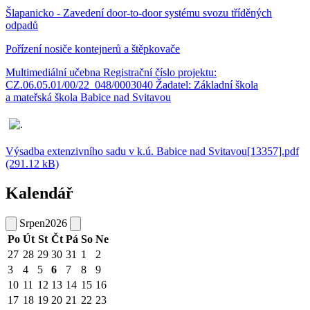
Šlapanicko - Zavedení door-to-door systému svozu tříděných
odpadů
Pořízení nosiče kontejnerů a štěpkovače
Multimediální učebna Registrační číslo projektu:
CZ.06.05.01/00/22_048/0003040 Žadatel: Základní škola
a mateřská škola Babice nad Svitavou
Výsadba extenzivního sadu v k.ú. Babice nad Svitavou[13357].pdf
(291.12 kB)
Kalendář
Srpen
2026
Po
Út
St
Čt
Pá
So
Ne
27
28
29
30
31
1
2
3
4
5
6
7
8
9
10
11
12
13
14
15
16
17
18
19
20
21
22
23