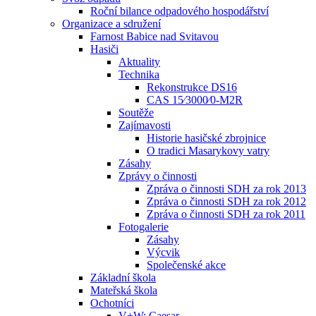
Roční bilance odpadového hospodářství
Organizace a sdružení
Farnost Babice nad Svitavou
Hasiči
Aktuality
Technika
Rekonstrukce DS16
CAS 15⁄3000⁄0-M2R
Soutěže
Zajímavosti
Historie hasičské zbrojnice
O tradici Masarykovy vatry
Zásahy
Zprávy o činnosti
Zpráva o činnosti SDH za rok 2013
Zpráva o činnosti SDH za rok 2012
Zpráva o činnosti SDH za rok 2011
Fotogalerie
Zásahy
Výcvik
Společenské akce
Základní škola
Mateřská škola
Ochotníci
V+W: Caesar