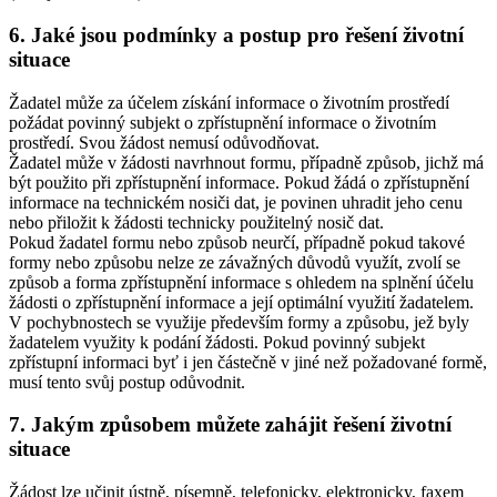
6. Jaké jsou podmínky a postup pro řešení životní
situace
Žadatel může za účelem získání informace o životním prostředí
požádat povinný subjekt o zpřístupnění informace o životním
prostředí. Svou žádost nemusí odůvodňovat.
Žadatel může v žádosti navrhnout formu, případně způsob, jichž má
být použito při zpřístupnění informace. Pokud žádá o zpřístupnění
informace na technickém nosiči dat, je povinen uhradit jeho cenu
nebo přiložit k žádosti technicky použitelný nosič dat.
Pokud žadatel formu nebo způsob neurčí, případně pokud takové
formy nebo způsobu nelze ze závažných důvodů využít, zvolí se
způsob a forma zpřístupnění informace s ohledem na splnění účelu
žádosti o zpřístupnění informace a její optimální využití žadatelem.
V pochybnostech se využije především formy a způsobu, jež byly
žadatelem využity k podání žádosti. Pokud povinný subjekt
zpřístupní informaci byť i jen částečně v jiné než požadované formě,
musí tento svůj postup odůvodnit.
7. Jakým způsobem můžete zahájit řešení životní
situace
Žádost lze učinit ústně, písemně, telefonicky, elektronicky, faxem