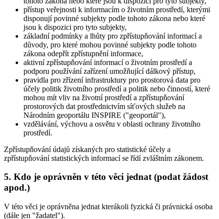
tohoto zákona nebo které jsou k dispozici pro tyto subjekty,
přístup veřejnosti k informacím o životním prostředí, kterými
disponují povinné subjekty podle tohoto zákona nebo které
jsou k dispozici pro tyto subjekty,
základní podmínky a lhůty pro zpřístupňování informací a
důvody, pro které mohou povinné subjekty podle tohoto
zákona odepřít zpřístupnění informace,
aktivní zpřístupňování informací o životním prostředí a
podporu používání zařízení umožňující dálkový přístup,
pravidla pro zřízení infrastruktury pro prostorová data pro
účely politik životního prostředí a politik nebo činností, které
mohou mít vliv na životní prostředí a zpřístupňování
prostorových dat prostřednictvím síťových služeb na
Národním geoportálu INSPIRE ("geoportál"),
vzdělávání, výchovu a osvětu v oblasti ochrany životního
prostředí.
Zpřístupňování údajů získaných pro statistické účely a
zpřístupňování statistických informací se řídí zvláštním zákonem.
5. Kdo je oprávněn v této věci jednat (podat žádost
apod.)
V této věci je oprávněna jednat kterákoli fyzická či právnická osoba
(dále jen "žadatel").