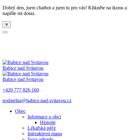
Dobrý den, jsem chatbot a jsem tu pro vás! Klikněte na ikonu a
napište mi dotaz.
✕
Babice nad Svitavou
Babice nad Svitavou
+420 777 826 160
podatelna@babice-nad-svitavou.cz
Obec
Informace o obci
Historie
Lékařská péče
Interaktivní mapa
Svoz odpadu