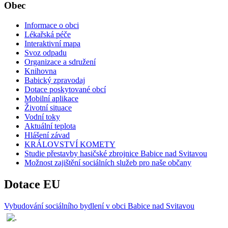
Obec
Informace o obci
Lékařská péče
Interaktivní mapa
Svoz odpadu
Organizace a sdružení
Knihovna
Babický zpravodaj
Dotace poskytované obcí
Mobilní aplikace
Životní situace
Vodní toky
Aktuální teplota
Hlášení závad
KRÁLOVSTVÍ KOMETY
Studie přestavby hasičské zbrojnice Babice nad Svitavou
Možnost zajištění sociálních služeb pro naše občany
Dotace EU
Vybudování sociálního bydlení v obci Babice nad Svitavou