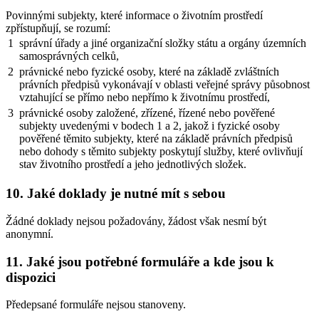
Povinnými subjekty, které informace o životním prostředí
zpřístupňují, se rozumí:
1
správní úřady a jiné organizační složky státu a orgány územních
samosprávných celků,
2
právnické nebo fyzické osoby, které na základě zvláštních
právních předpisů vykonávají v oblasti veřejné správy působnost
vztahující se přímo nebo nepřímo k životnímu prostředí,
3
právnické osoby založené, zřízené, řízené nebo pověřené
subjekty uvedenými v bodech 1 a 2, jakož i fyzické osoby
pověřené těmito subjekty, které na základě právních předpisů
nebo dohody s těmito subjekty poskytují služby, které ovlivňují
stav životního prostředí a jeho jednotlivých složek.
10. Jaké doklady je nutné mít s sebou
Žádné doklady nejsou požadovány, žádost však nesmí být
anonymní.
11. Jaké jsou potřebné formuláře a kde jsou k
dispozici
Předepsané formuláře nejsou stanoveny.