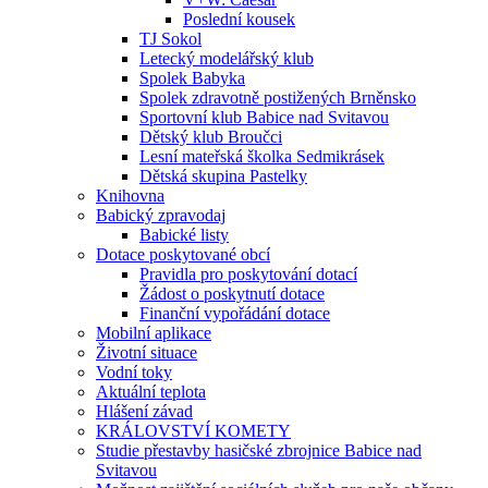
Poslední kousek
TJ Sokol
Letecký modelářský klub
Spolek Babyka
Spolek zdravotně postižených Brněnsko
Sportovní klub Babice nad Svitavou
Dětský klub Broučci
Lesní mateřská školka Sedmikrásek
Dětská skupina Pastelky
Knihovna
Babický zpravodaj
Babické listy
Dotace poskytované obcí
Pravidla pro poskytování dotací
Žádost o poskytnutí dotace
Finanční vypořádání dotace
Mobilní aplikace
Životní situace
Vodní toky
Aktuální teplota
Hlášení závad
KRÁLOVSTVÍ KOMETY
Studie přestavby hasičské zbrojnice Babice nad
Svitavou