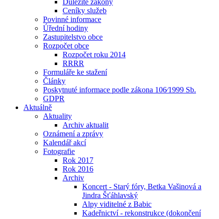
Důležité zákony
Ceníky služeb
Povinné informace
Úřední hodiny
Zastupitelstvo obce
Rozpočet obce
Rozpočet roku 2014
RRRR
Formuláře ke stažení
Články
Poskytnuté informace podle zákona 106⁄1999 Sb.
GDPR
Aktuálně
Aktuality
Archiv aktualit
Oznámení a zprávy
Kalendář akcí
Fotografie
Rok 2017
Rok 2016
Archiv
Koncert - Starý fóry, Betka Vašinová a
Jindra Šťáhlavský
Alpy viditelné z Babic
Kadeřnictví - rekonstrukce (dokončení