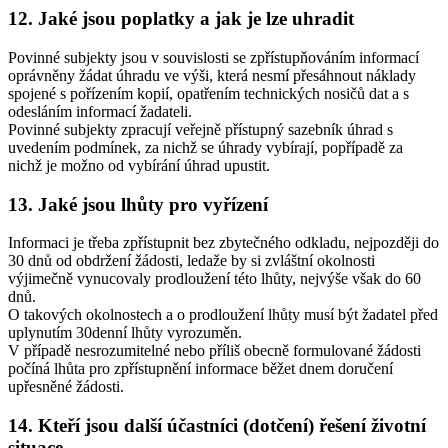
12. Jaké jsou poplatky a jak je lze uhradit
Povinné subjekty jsou v souvislosti se zpřístupňováním informací
oprávněny žádat úhradu ve výši, která nesmí přesáhnout náklady
spojené s pořízením kopií, opatřením technických nosičů dat a s
odesláním informací žadateli.
Povinné subjekty zpracují veřejně přístupný sazebník úhrad s
uvedením podmínek, za nichž se úhrady vybírají, popřípadě za
nichž je možno od vybírání úhrad upustit.
13. Jaké jsou lhůty pro vyřízení
Informaci je třeba zpřístupnit bez zbytečného odkladu, nejpozději do
30 dnů od obdržení žádosti, ledaže by si zvláštní okolnosti
výjimečně vynucovaly prodloužení této lhůty, nejvýše však do 60
dnů.
O takových okolnostech a o prodloužení lhůty musí být žadatel před
uplynutím 30denní lhůty vyrozuměn.
V případě nesrozumitelné nebo příliš obecně formulované žádosti
počíná lhůta pro zpřístupnění informace běžet dnem doručení
upřesněné žádosti.
14. Kteří jsou další účastníci (dotčení) řešení životní
situace