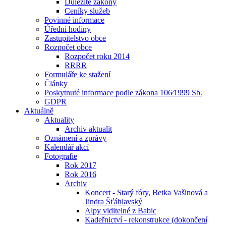
Důležité zákony
Ceníky služeb
Povinné informace
Úřední hodiny
Zastupitelstvo obce
Rozpočet obce
Rozpočet roku 2014
RRRR
Formuláře ke stažení
Články
Poskytnuté informace podle zákona 106⁄1999 Sb.
GDPR
Aktuálně
Aktuality
Archiv aktualit
Oznámení a zprávy
Kalendář akcí
Fotografie
Rok 2017
Rok 2016
Archiv
Koncert - Starý fóry, Betka Vašinová a
Jindra Šťáhlavský
Alpy viditelné z Babic
Kadeřnictví - rekonstrukce (dokončení