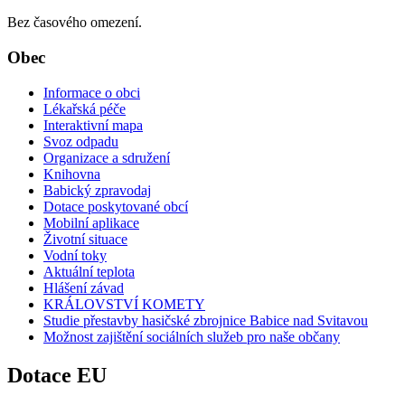
Bez časového omezení.
Obec
Informace o obci
Lékařská péče
Interaktivní mapa
Svoz odpadu
Organizace a sdružení
Knihovna
Babický zpravodaj
Dotace poskytované obcí
Mobilní aplikace
Životní situace
Vodní toky
Aktuální teplota
Hlášení závad
KRÁLOVSTVÍ KOMETY
Studie přestavby hasičské zbrojnice Babice nad Svitavou
Možnost zajištění sociálních služeb pro naše občany
Dotace EU