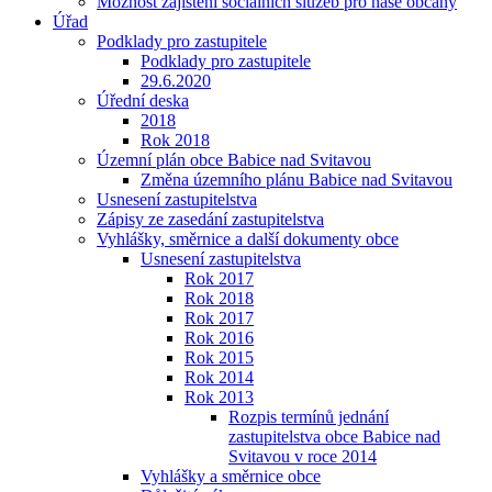
Možnost zajištění sociálních služeb pro naše občany
Úřad
Podklady pro zastupitele
Podklady pro zastupitele
29.6.2020
Úřední deska
2018
Rok 2018
Územní plán obce Babice nad Svitavou
Změna územního plánu Babice nad Svitavou
Usnesení zastupitelstva
Zápisy ze zasedání zastupitelstva
Vyhlášky, směrnice a další dokumenty obce
Usnesení zastupitelstva
Rok 2017
Rok 2018
Rok 2017
Rok 2016
Rok 2015
Rok 2014
Rok 2013
Rozpis termínů jednání
zastupitelstva obce Babice nad
Svitavou v roce 2014
Vyhlášky a směrnice obce