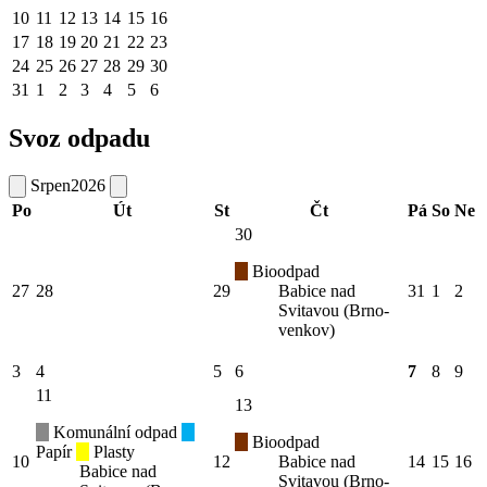
10
11
12
13
14
15
16
17
18
19
20
21
22
23
24
25
26
27
28
29
30
31
1
2
3
4
5
6
Svoz odpadu
Srpen
2026
Po
Út
St
Čt
Pá
So
Ne
30
Bioodpad
27
28
29
Babice nad
31
1
2
Svitavou (Brno-
venkov)
3
4
5
6
7
8
9
11
13
Komunální odpad
Bioodpad
Papír
Plasty
10
12
Babice nad
14
15
16
Babice nad
Svitavou (Brno-