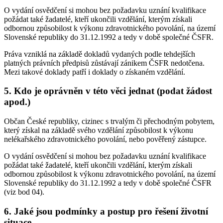
O vydání osvědčení si mohou bez požadavku uznání kvalifikace
požádat také žadatelé, kteří ukončili vzdělání, kterým získali
odbornou způsobilost k výkonu zdravotnického povolání, na území
Slovenské republiky do 31.12.1992 a tedy v době společné ČSFR.
Práva vzniklá na základě dokladů vydaných podle tehdejších
platných právních předpisů zůstávají zánikem ČSFR nedotčena.
Mezi takové doklady patří i doklady o získaném vzdělání.
5. Kdo je oprávněn v této věci jednat (podat žádost
apod.)
Občan České republiky, cizinec s trvalým či přechodným pobytem,
který získal na základě svého vzdělání způsobilost k výkonu
nelékařského zdravotnického povolání, nebo pověřený zástupce.
O vydání osvědčení si mohou bez požadavku uznání kvalifikace
požádat také žadatelé, kteří ukončili vzdělání, kterým získali
odbornou způsobilost k výkonu zdravotnického povolání, na území
Slovenské republiky do 31.12.1992 a tedy v době společné ČSFR
(viz bod 04).
6. Jaké jsou podmínky a postup pro řešení životní
situace