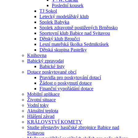
Poslední kousek
TJ Sokol
Letecký modelářský klub
Spolek Babyka
Spolek zdravotně postižených Brněnsko
Sportovní klub Babice nad Svitavou
Dětský klub Broučci
Lesní mateřská školka Sedmikrásek
Dětská skupina Pastelky
Knihovna
Babický zpravodaj
Babické listy
Dotace poskytované obcí
Pravidla pro poskytování dotací
Žádost o poskytnutí dotace
Finanční vypořádání dotace
Mobilní aplikace
Životní situace
Vodní toky
Aktuální teplota
Hlášení závad
KRÁLOVSTVÍ KOMETY
Studie přestavby hasičské zbrojnice Babice nad
Svitavou