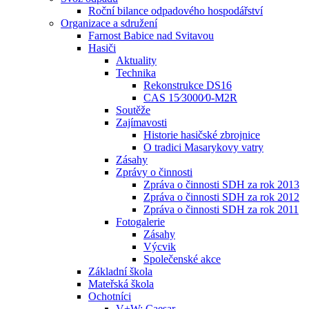
Roční bilance odpadového hospodářství
Organizace a sdružení
Farnost Babice nad Svitavou
Hasiči
Aktuality
Technika
Rekonstrukce DS16
CAS 15⁄3000⁄0-M2R
Soutěže
Zajímavosti
Historie hasičské zbrojnice
O tradici Masarykovy vatry
Zásahy
Zprávy o činnosti
Zpráva o činnosti SDH za rok 2013
Zpráva o činnosti SDH za rok 2012
Zpráva o činnosti SDH za rok 2011
Fotogalerie
Zásahy
Výcvik
Společenské akce
Základní škola
Mateřská škola
Ochotníci
V+W: Caesar