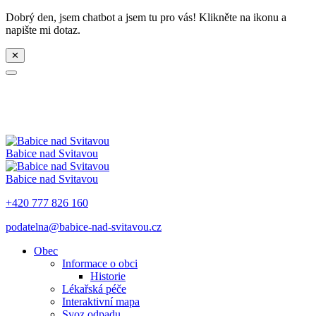
Dobrý den, jsem chatbot a jsem tu pro vás! Klikněte na ikonu a
napište mi dotaz.
✕
Babice nad Svitavou
Babice nad Svitavou
+420 777 826 160
podatelna@babice-nad-svitavou.cz
Obec
Informace o obci
Historie
Lékařská péče
Interaktivní mapa
Svoz odpadu