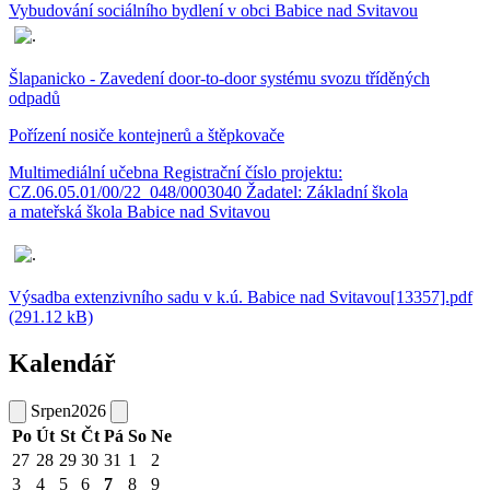
Vybudování sociálního bydlení v obci Babice nad Svitavou
Šlapanicko - Zavedení door-to-door systému svozu tříděných
odpadů
Pořízení nosiče kontejnerů a štěpkovače
Multimediální učebna Registrační číslo projektu:
CZ.06.05.01/00/22_048/0003040 Žadatel: Základní škola
a mateřská škola Babice nad Svitavou
Výsadba extenzivního sadu v k.ú. Babice nad Svitavou[13357].pdf
(291.12 kB)
Kalendář
Srpen
2026
Po
Út
St
Čt
Pá
So
Ne
27
28
29
30
31
1
2
3
4
5
6
7
8
9