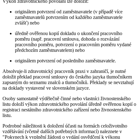
Výkon zdravotnického povolání lze doložit:
originálem potvrzení od zaměstnavatele (v případě více
zaměstnavatelů potvrzením od každého zaměstnavatele
zvlášť) nebo
úředně ověřenou kopií dokladu o ukončení pracovního
poměru (např. pracovní smlouva, dohoda o rozvázání
pracovního poměru, potvrzení o pracovním poměru vydané
předchozím zaměstnavatelem) nebo
originálem potvrzení od posledního zaměstnavatele.
Absolvuje-li zdravotnický pracovník praxi v zahraničí, je nutné
doložit překlad pracovní smlouvy do českého jazyka tlumočníkem
zapsaným do seznamu znalců a tlumočníků. Překlady se nevztahují
na doklady vystavené ve slovenském jazyce.
Osoby samostatně výdělečně činné nebo vlastníci živnostenského
listu doloží výkon zdravotnického povolání úředně ověřenou kopií o
registraci nestátního zdravotnického zařízení nebo živnostenského
listu.
Podrobné náležitosti k doložení účasti na formách celoživotního
vzdělávání (včetně dalších potřebných informací) naleznete v
"Pokynech k vyplnění žádosti o vydání osvědčení k výkonu