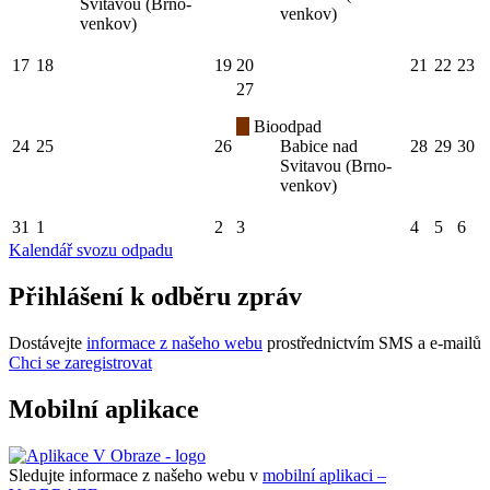
Svitavou (Brno-
venkov)
venkov)
17
18
19
20
21
22
23
27
Bioodpad
24
25
26
Babice nad
28
29
30
Svitavou (Brno-
venkov)
31
1
2
3
4
5
6
Kalendář svozu odpadu
Přihlášení k odběru zpráv
Dostávejte
informace z našeho webu
prostřednictvím SMS a e-mailů
Chci se zaregistrovat
Mobilní aplikace
Sledujte informace z našeho webu v
mobilní aplikaci –