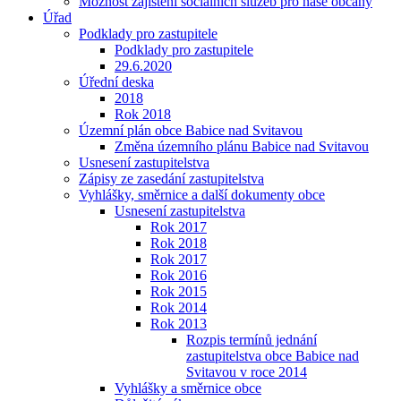
Možnost zajištění sociálních služeb pro naše občany
Úřad
Podklady pro zastupitele
Podklady pro zastupitele
29.6.2020
Úřední deska
2018
Rok 2018
Územní plán obce Babice nad Svitavou
Změna územního plánu Babice nad Svitavou
Usnesení zastupitelstva
Zápisy ze zasedání zastupitelstva
Vyhlášky, směrnice a další dokumenty obce
Usnesení zastupitelstva
Rok 2017
Rok 2018
Rok 2017
Rok 2016
Rok 2015
Rok 2014
Rok 2013
Rozpis termínů jednání
zastupitelstva obce Babice nad
Svitavou v roce 2014
Vyhlášky a směrnice obce