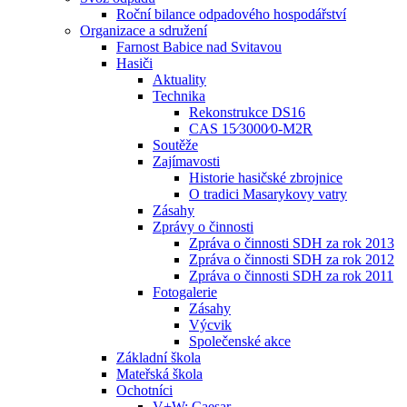
Roční bilance odpadového hospodářství
Organizace a sdružení
Farnost Babice nad Svitavou
Hasiči
Aktuality
Technika
Rekonstrukce DS16
CAS 15⁄3000⁄0-M2R
Soutěže
Zajímavosti
Historie hasičské zbrojnice
O tradici Masarykovy vatry
Zásahy
Zprávy o činnosti
Zpráva o činnosti SDH za rok 2013
Zpráva o činnosti SDH za rok 2012
Zpráva o činnosti SDH za rok 2011
Fotogalerie
Zásahy
Výcvik
Společenské akce
Základní škola
Mateřská škola
Ochotníci
V+W: Caesar