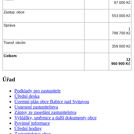
97 000 Kč
Zastup. obce
553 000 Kč
Správa
1
799 700 Kč
Transf. obcím
359 000 Kč
Celkem
12
960 900 Kč
Úřad
Podklady pro zastupitele
Úřední deska
Územní plán obce Babice nad Svitavou
Usnesení zastupitelstva
Zápisy ze zasedání zastupitelstva
Vyhlášky, směrnice a další dokumenty obce
Povinné informace
Úřední hodiny
Zastupitelstvo obce