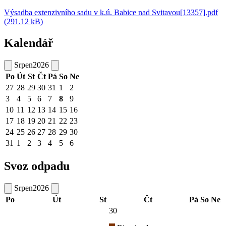
Výsadba extenzivního sadu v k.ú. Babice nad Svitavou[13357].pdf
(291.12 kB)
Kalendář
Srpen
2026
Po
Út
St
Čt
Pá
So
Ne
27
28
29
30
31
1
2
3
4
5
6
7
8
9
10
11
12
13
14
15
16
17
18
19
20
21
22
23
24
25
26
27
28
29
30
31
1
2
3
4
5
6
Svoz odpadu
Srpen
2026
Po
Út
St
Čt
Pá
So
Ne
30