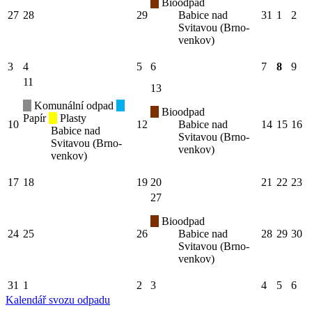
Bioodpad
27
28
29
Babice nad
31
1
2
Svitavou (Brno-
venkov)
3
4
5
6
7
8
9
11
13
Komunální odpad
Bioodpad
Papír
Plasty
10
12
Babice nad
14
15
16
Babice nad
Svitavou (Brno-
Svitavou (Brno-
venkov)
venkov)
17
18
19
20
21
22
23
27
Bioodpad
24
25
26
Babice nad
28
29
30
Svitavou (Brno-
venkov)
31
1
2
3
4
5
6
Kalendář svozu odpadu