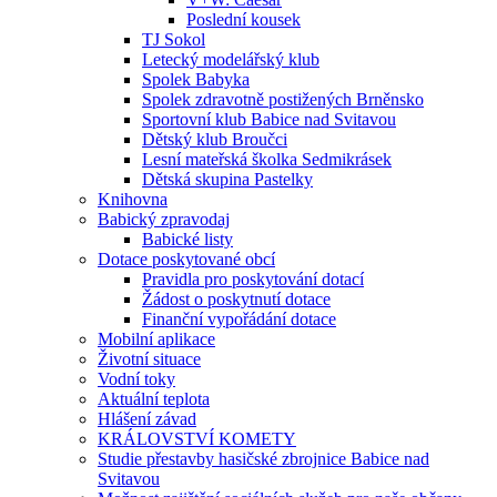
Poslední kousek
TJ Sokol
Letecký modelářský klub
Spolek Babyka
Spolek zdravotně postižených Brněnsko
Sportovní klub Babice nad Svitavou
Dětský klub Broučci
Lesní mateřská školka Sedmikrásek
Dětská skupina Pastelky
Knihovna
Babický zpravodaj
Babické listy
Dotace poskytované obcí
Pravidla pro poskytování dotací
Žádost o poskytnutí dotace
Finanční vypořádání dotace
Mobilní aplikace
Životní situace
Vodní toky
Aktuální teplota
Hlášení závad
KRÁLOVSTVÍ KOMETY
Studie přestavby hasičské zbrojnice Babice nad
Svitavou