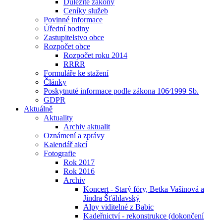
Důležité zákony
Ceníky služeb
Povinné informace
Úřední hodiny
Zastupitelstvo obce
Rozpočet obce
Rozpočet roku 2014
RRRR
Formuláře ke stažení
Články
Poskytnuté informace podle zákona 106⁄1999 Sb.
GDPR
Aktuálně
Aktuality
Archiv aktualit
Oznámení a zprávy
Kalendář akcí
Fotografie
Rok 2017
Rok 2016
Archiv
Koncert - Starý fóry, Betka Vašinová a
Jindra Šťáhlavský
Alpy viditelné z Babic
Kadeřnictví - rekonstrukce (dokončení