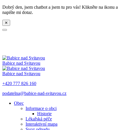
Dobrý den, jsem chatbot a jsem tu pro vás! Klikněte na ikonu a
napište mi dotaz.
✕
Babice nad Svitavou
Babice nad Svitavou
+420 777 826 160
podatelna@babice-nad-svitavou.cz
Obec
Informace o obci
Historie
Lékařská péče
Interaktivní mapa
Svoz odpadu