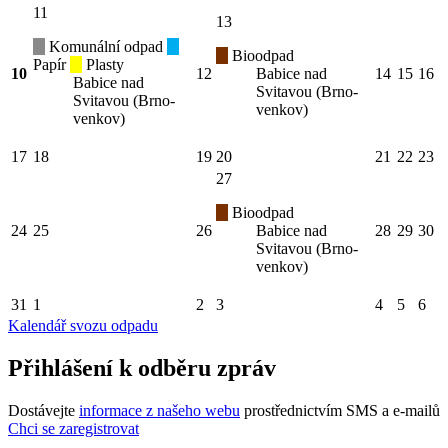
11
13
Komunální odpad
Bioodpad
Papír
Plasty
10
12
Babice nad
14
15
16
Babice nad
Svitavou (Brno-
Svitavou (Brno-
venkov)
venkov)
17
18
19
20
21
22
23
27
Bioodpad
24
25
26
Babice nad
28
29
30
Svitavou (Brno-
venkov)
31
1
2
3
4
5
6
Kalendář svozu odpadu
Přihlášení k odběru zpráv
Dostávejte
informace z našeho webu
prostřednictvím SMS a e-mailů
Chci se zaregistrovat