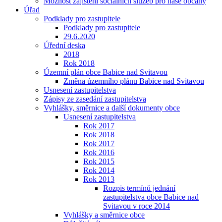
Možnost zajištění sociálních služeb pro naše občany
Úřad
Podklady pro zastupitele
Podklady pro zastupitele
29.6.2020
Úřední deska
2018
Rok 2018
Územní plán obce Babice nad Svitavou
Změna územního plánu Babice nad Svitavou
Usnesení zastupitelstva
Zápisy ze zasedání zastupitelstva
Vyhlášky, směrnice a další dokumenty obce
Usnesení zastupitelstva
Rok 2017
Rok 2018
Rok 2017
Rok 2016
Rok 2015
Rok 2014
Rok 2013
Rozpis termínů jednání
zastupitelstva obce Babice nad
Svitavou v roce 2014
Vyhlášky a směrnice obce