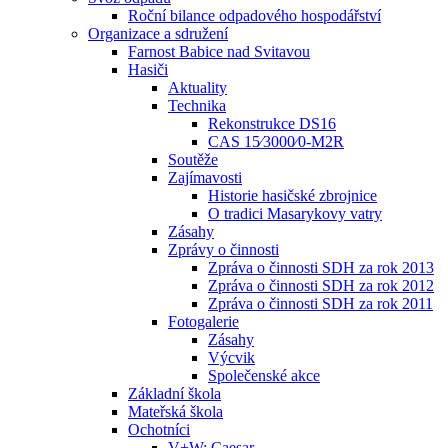
Roční bilance odpadového hospodářství
Organizace a sdružení
Farnost Babice nad Svitavou
Hasiči
Aktuality
Technika
Rekonstrukce DS16
CAS 15⁄3000⁄0-M2R
Soutěže
Zajímavosti
Historie hasičské zbrojnice
O tradici Masarykovy vatry
Zásahy
Zprávy o činnosti
Zpráva o činnosti SDH za rok 2013
Zpráva o činnosti SDH za rok 2012
Zpráva o činnosti SDH za rok 2011
Fotogalerie
Zásahy
Výcvik
Společenské akce
Základní škola
Mateřská škola
Ochotníci
V+W: Caesar