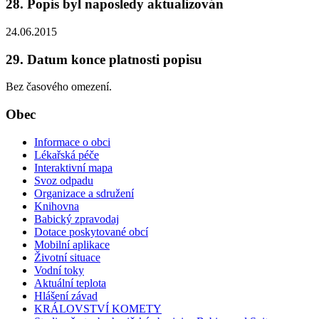
28. Popis byl naposledy aktualizován
24.06.2015
29. Datum konce platnosti popisu
Bez časového omezení.
Obec
Informace o obci
Lékařská péče
Interaktivní mapa
Svoz odpadu
Organizace a sdružení
Knihovna
Babický zpravodaj
Dotace poskytované obcí
Mobilní aplikace
Životní situace
Vodní toky
Aktuální teplota
Hlášení závad
KRÁLOVSTVÍ KOMETY