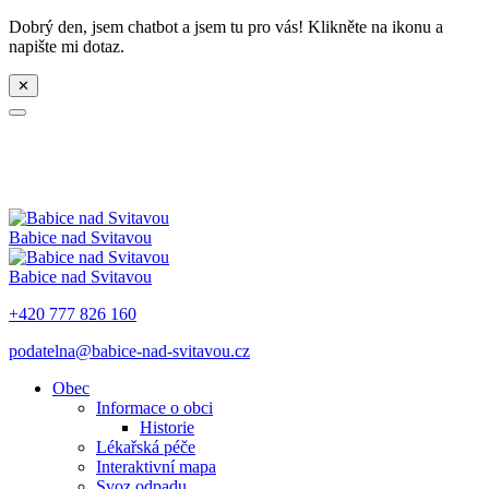
Dobrý den, jsem chatbot a jsem tu pro vás! Klikněte na ikonu a
napište mi dotaz.
✕
Babice nad Svitavou
Babice nad Svitavou
+420 777 826 160
podatelna@babice-nad-svitavou.cz
Obec
Informace o obci
Historie
Lékařská péče
Interaktivní mapa
Svoz odpadu