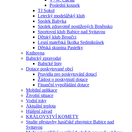
Poslední kousek
TJ Sokol
Letecký modelářský klub
Spolek Babyka
Spolek zdravotně postižených Brněnsko
Sportovní klub Babice nad Svitavou
Dětský klub Broučci
Lesní mateřská školka Sedmikrásek
Dětská skupina Pastelky
Knihovna
Babický zpravodaj
Babické listy
Dotace poskytované obcí
Pravidla pro poskytování dotací
Žádost o poskytnutí dotace
Finanční vypořádání dotace
Mobilní aplikace
Životní situace
Vodní toky
Aktuální teplota
Hlášení závad
KRÁLOVSTVÍ KOMETY
Studie přestavby hasičské zbrojnice Babice nad
Svitavou