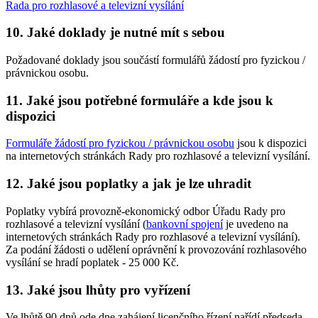
Rada pro rozhlasové a televizní vysílání
10. Jaké doklady je nutné mít s sebou
Požadované doklady jsou součástí formulářů žádostí pro fyzickou /
právnickou osobu.
11. Jaké jsou potřebné formuláře a kde jsou k
dispozici
Formuláře žádostí pro fyzickou / právnickou osobu
jsou k dispozici
na internetových stránkách Rady pro rozhlasové a televizní vysílání.
12. Jaké jsou poplatky a jak je lze uhradit
Poplatky vybírá provozně-ekonomický odbor Úřadu Rady pro
rozhlasové a televizní vysílání (
bankovní spojení
je uvedeno na
internetových stránkách Rady pro rozhlasové a televizní vysílání).
Za podání žádosti o udělení oprávnění k provozování rozhlasového
vysílání se hradí poplatek - 25 000 Kč.
13. Jaké jsou lhůty pro vyřízení
Ve lhůtě 90 dnů ode dne zahájení licenčního řízení nařídí předseda