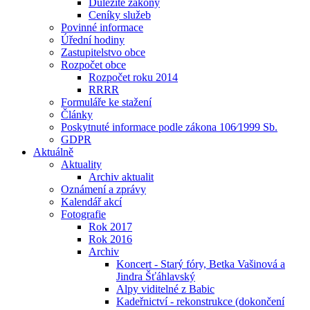
Důležité zákony
Ceníky služeb
Povinné informace
Úřední hodiny
Zastupitelstvo obce
Rozpočet obce
Rozpočet roku 2014
RRRR
Formuláře ke stažení
Články
Poskytnuté informace podle zákona 106⁄1999 Sb.
GDPR
Aktuálně
Aktuality
Archiv aktualit
Oznámení a zprávy
Kalendář akcí
Fotografie
Rok 2017
Rok 2016
Archiv
Koncert - Starý fóry, Betka Vašinová a
Jindra Šťáhlavský
Alpy viditelné z Babic
Kadeřnictví - rekonstrukce (dokončení