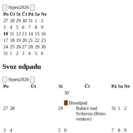
Srpen
2026
Po
Út
St
Čt
Pá
So
Ne
27
28
29
30
31
1
2
3
4
5
6
7
8
9
10
11
12
13
14
15
16
17
18
19
20
21
22
23
24
25
26
27
28
29
30
31
1
2
3
4
5
6
Svoz odpadu
Srpen
2026
Po
Út
St
Čt
Pá
So
Ne
30
Bioodpad
27
28
29
Babice nad
31
1
2
Svitavou (Brno-
venkov)
3
4
5
6
7
8
9