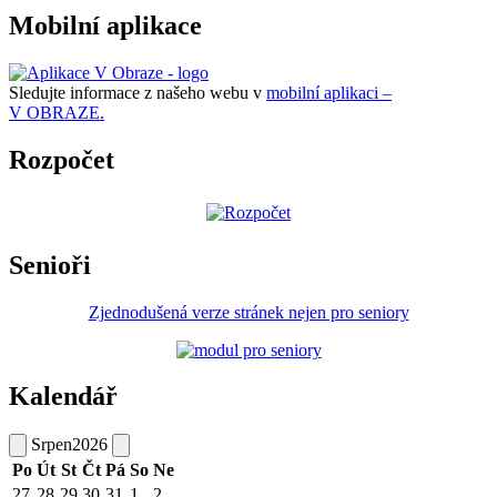
Mobilní aplikace
Sledujte informace z našeho webu v
mobilní aplikaci –
V OBRAZE.
Rozpočet
Senioři
Zjednodušená verze stránek nejen pro seniory
Kalendář
Srpen
2026
Po
Út
St
Čt
Pá
So
Ne
27
28
29
30
31
1
2