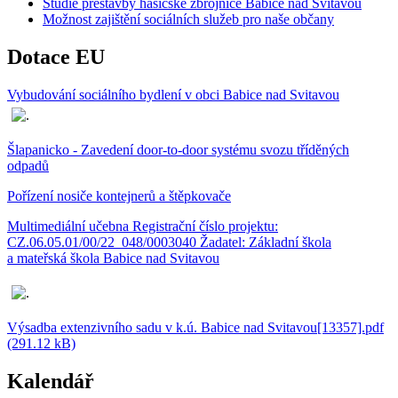
Studie přestavby hasičské zbrojnice Babice nad Svitavou
Možnost zajištění sociálních služeb pro naše občany
Dotace EU
Vybudování sociálního bydlení v obci Babice nad Svitavou
Šlapanicko - Zavedení door-to-door systému svozu tříděných
odpadů
Pořízení nosiče kontejnerů a štěpkovače
Multimediální učebna Registrační číslo projektu:
CZ.06.05.01/00/22_048/0003040 Žadatel: Základní škola
a mateřská škola Babice nad Svitavou
Výsadba extenzivního sadu v k.ú. Babice nad Svitavou[13357].pdf
(291.12 kB)
Kalendář