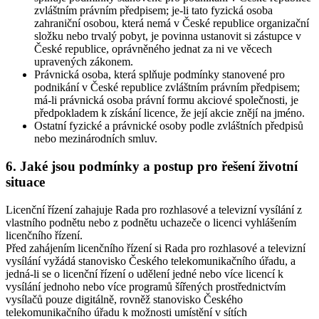
zvláštním právním předpisem; je-li tato fyzická osoba
zahraniční osobou, která nemá v České republice organizační
složku nebo trvalý pobyt, je povinna ustanovit si zástupce v
České republice, oprávněného jednat za ni ve věcech
upravených zákonem.
Právnická osoba, která splňuje podmínky stanovené pro
podnikání v České republice zvláštním právním předpisem;
má-li právnická osoba právní formu akciové společnosti, je
předpokladem k získání licence, že její akcie znějí na jméno.
Ostatní fyzické a právnické osoby podle zvláštních předpisů
nebo mezinárodních smluv.
6. Jaké jsou podmínky a postup pro řešení životní
situace
Licenční řízení zahajuje Rada pro rozhlasové a televizní vysílání z
vlastního podnětu nebo z podnětu uchazeče o licenci vyhlášením
licenčního řízení.
Před zahájením licenčního řízení si Rada pro rozhlasové a televizní
vysílání vyžádá stanovisko Českého telekomunikačního úřadu, a
jedná-li se o licenční řízení o udělení jedné nebo více licencí k
vysílání jednoho nebo více programů šířených prostřednictvím
vysílačů pouze digitálně, rovněž stanovisko Českého
telekomunikačního úřadu k možnosti umístění v sítích