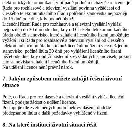
elektronických komunikací; v případě podnětu uchazeče o licenci je
Rada pro rozhlasové a televizní vysílání povinna vyžádat si od
Českého telekomunikačního úřadu potřebná stanoviska nejpozději
do 15 dnů ode dne, kdy podnět obdrží.
Licenční řízení Rada pro rozhlasové a televizní vysílání vyhlásí
nejpozději do 30 dnů ode dne, kdy od Českého telekomunikačního
úřadu obdrží stanovisko, které zahájení licenčního řízení umožňuje;
vyžádá-li si Rada pro rozhlasové a televizní vysílání od Českého
telekomunikačního úřadu k témuž licenčnímu řízení více než jedno
stanovisko, počíná lhůta 30 dnů pro vyhlášení licenčního řízení
běžet ode dne, kdy obdrží poslední z vyžádaných stanovisek, pokud
tato stanoviska zahájení licenčního řízení umožňují.
Na udělení licence není právní nárok.
7. Jakým způsobem můžete zahájit řešení životní
situace
Poté, co Rada pro rozhlasové a televizní vysílání vyhlásí licenční
řízení, podejte žádost o udělení licence.
Postupujte dle zveřejněných podmínek vyhlášení, dodržte
předepsanou lhůtu a další požadavky vyhlášené v řízení.
8. Na které instituci životní situaci řešit