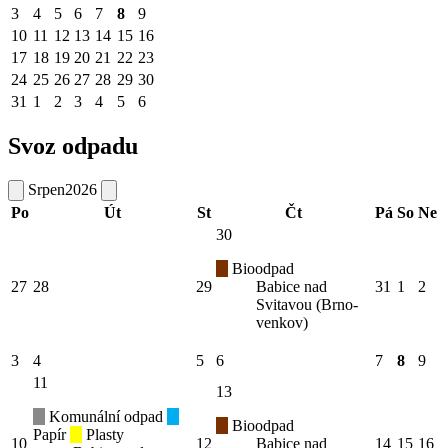
3
4
5
6
7
8
9
10
11
12
13
14
15
16
17
18
19
20
21
22
23
24
25
26
27
28
29
30
31
1
2
3
4
5
6
Svoz odpadu
Srpen
2026
Po
Út
St
Čt
Pá
So
Ne
30
Bioodpad
27
28
29
Babice nad
31
1
2
Svitavou (Brno-
venkov)
3
4
5
6
7
8
9
11
13
Komunální odpad
Bioodpad
Papír
Plasty
10
12
Babice nad
14
15
16