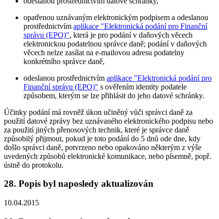
odeslanou prostřednictvím datové schránky,
opatřenou uznávaným elektronickým podpisem a odeslanou
prostřednictvím
aplikace "Elektronická podání pro Finanční
správu (EPO)"
, která je pro podání v daňových věcech
elektronickou podatelnou správce daně; podání v daňových
věcech nelze zasílat na e-mailovou adresu podatelny
konkrétního správce daně,
odeslanou prostřednictvím
aplikace "Elektronická podání pro
Finanční správu (EPO)"
s ověřením identity podatele
způsobem, kterým se lze přihlásit do jeho datové schránky.
Účinky podání má rovněž úkon učiněný vůči správci daně za
použití datové zprávy bez uznávaného elektronického podpisu nebo
za použití jiných přenosových technik, které je správce daně
způsobilý přijmout, pokud je toto podání do 5 dnů ode dne, kdy
došlo správci daně, potvrzeno nebo opakováno některým z výše
uvedených způsobů elektronické komunikace, nebo písemně, popř.
ústně do protokolu.
28. Popis byl naposledy aktualizován
10.04.2015