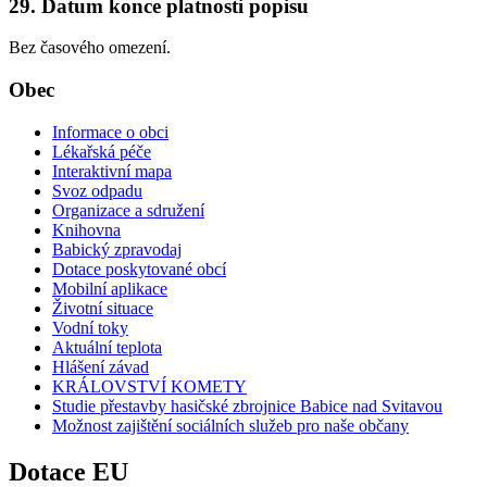
29. Datum konce platnosti popisu
Bez časového omezení.
Obec
Informace o obci
Lékařská péče
Interaktivní mapa
Svoz odpadu
Organizace a sdružení
Knihovna
Babický zpravodaj
Dotace poskytované obcí
Mobilní aplikace
Životní situace
Vodní toky
Aktuální teplota
Hlášení závad
KRÁLOVSTVÍ KOMETY
Studie přestavby hasičské zbrojnice Babice nad Svitavou
Možnost zajištění sociálních služeb pro naše občany
Dotace EU