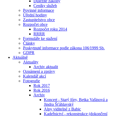
Důležité zákony
Ceníky služeb
Povinné informace
Úřední hodiny
Zastupitelstvo obce
Rozpočet obce
Rozpočet roku 2014
RRRR
Formuláře ke stažení
Články
Poskytnuté informace podle zákona 106⁄1999 Sb.
GDPR
Aktuálně
Aktuality
Archiv aktualit
Oznámení a zprávy
Kalendář akcí
Fotografie
Rok 2017
Rok 2016
Archiv
Koncert - Starý fóry, Betka Vašinová a
Jindra Šťáhlavský
Alpy viditelné z Babic
Kadeřnictví - rekonstrukce (dokončení