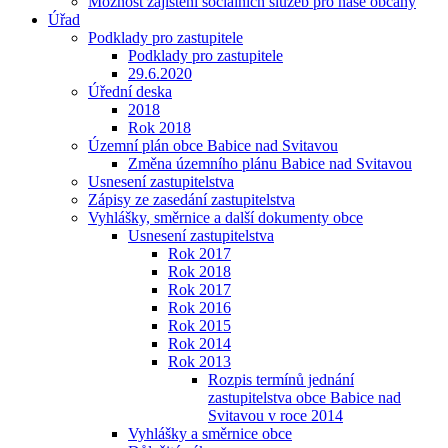
Možnost zajištění sociálních služeb pro naše občany
Úřad
Podklady pro zastupitele
Podklady pro zastupitele
29.6.2020
Úřední deska
2018
Rok 2018
Územní plán obce Babice nad Svitavou
Změna územního plánu Babice nad Svitavou
Usnesení zastupitelstva
Zápisy ze zasedání zastupitelstva
Vyhlášky, směrnice a další dokumenty obce
Usnesení zastupitelstva
Rok 2017
Rok 2018
Rok 2017
Rok 2016
Rok 2015
Rok 2014
Rok 2013
Rozpis termínů jednání
zastupitelstva obce Babice nad
Svitavou v roce 2014
Vyhlášky a směrnice obce