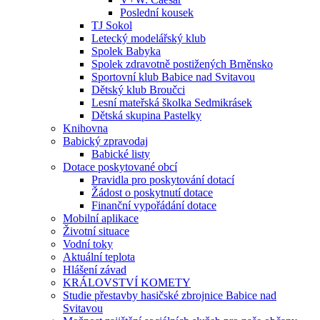
Poslední kousek
TJ Sokol
Letecký modelářský klub
Spolek Babyka
Spolek zdravotně postižených Brněnsko
Sportovní klub Babice nad Svitavou
Dětský klub Broučci
Lesní mateřská školka Sedmikrásek
Dětská skupina Pastelky
Knihovna
Babický zpravodaj
Babické listy
Dotace poskytované obcí
Pravidla pro poskytování dotací
Žádost o poskytnutí dotace
Finanční vypořádání dotace
Mobilní aplikace
Životní situace
Vodní toky
Aktuální teplota
Hlášení závad
KRÁLOVSTVÍ KOMETY
Studie přestavby hasičské zbrojnice Babice nad
Svitavou