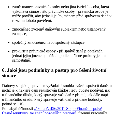
zaměstnanec právnické osoby nebo jiná fyzická osoba, která
vykonává činnost této právnické osoby - právnická osoba je
může pověřit, aby jednali jejím jménem před správcem daně v
rozsahu tohoto pověření,
zmocněnec zvolený daňovým subjektem nebo ustanovený
zástupce,
společný zmocněnec nebo společný zástupce,
prokurista právnické osoby - při správě daní je oprávněn
jednat jejím jménem, může-li podle udělené prokury jednat
samostatně.
6. Jaké jsou podmínky a postup pro řešení životní
situace
Daňový subjekt je povinen vyžádat si souhlas všech správců daně, u
nichž je k některé dani registrován (žádost tedy budete podávat, jak
u finančního úřadu, který spravuje vaši daň z příjmů, tak dále např.
u finančního úřadu, který spravuje vaši daň z přidané hodnoty,
pokud se liší).
Po nabytí účinnosti
zákona č. 456/2011 Sb., o Finanční správě
České republiky, ve znění pozdějších předpisů
, územní pracoviště