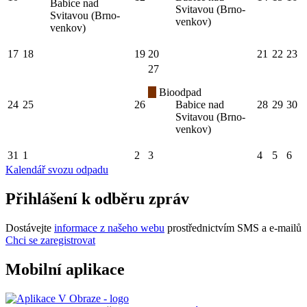
Babice nad
Svitavou (Brno-
Svitavou (Brno-
venkov)
venkov)
17
18
19
20
21
22
23
27
Bioodpad
24
25
26
Babice nad
28
29
30
Svitavou (Brno-
venkov)
31
1
2
3
4
5
6
Kalendář svozu odpadu
Přihlášení k odběru zpráv
Dostávejte
informace z našeho webu
prostřednictvím SMS a e-mailů
Chci se zaregistrovat
Mobilní aplikace