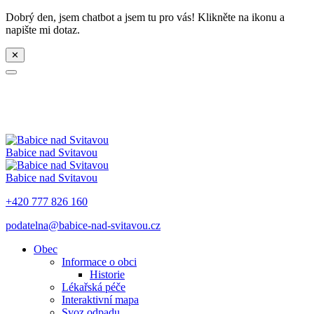
Dobrý den, jsem chatbot a jsem tu pro vás! Klikněte na ikonu a
napište mi dotaz.
✕
Babice nad Svitavou
Babice nad Svitavou
+420 777 826 160
podatelna@babice-nad-svitavou.cz
Obec
Informace o obci
Historie
Lékařská péče
Interaktivní mapa
Svoz odpadu