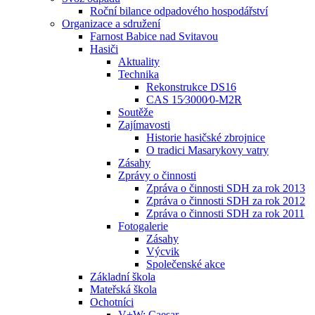
Roční bilance odpadového hospodářství
Organizace a sdružení
Farnost Babice nad Svitavou
Hasiči
Aktuality
Technika
Rekonstrukce DS16
CAS 15⁄3000⁄0-M2R
Soutěže
Zajímavosti
Historie hasičské zbrojnice
O tradici Masarykovy vatry
Zásahy
Zprávy o činnosti
Zpráva o činnosti SDH za rok 2013
Zpráva o činnosti SDH za rok 2012
Zpráva o činnosti SDH za rok 2011
Fotogalerie
Zásahy
Výcvik
Společenské akce
Základní škola
Mateřská škola
Ochotníci
V+W: Caesar