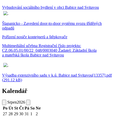
Vybudování sociálního bydlení v obci Babice nad Svitavou
Šlapanicko - Zavedení door-to-door systému svozu tříděných
odpadů
Pořízení nosiče kontejnerů a štěpkovače
Multimediální učebna Registrační číslo projektu:
CZ.06.05.01/00/22_048/0003040 Žadatel: Základní škola
a mateřská škola Babice nad Svitavou
Výsadba extenzivního sadu v k.ú. Babice nad Svitavou[13357].pdf
(291.12 kB)
Kalendář
Srpen
2026
Po
Út
St
Čt
Pá
So
Ne
27
28
29
30
31
1
2