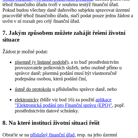
téhož finančního úřadu tvoří v souhrnu tentýž finanční úřad.
Pokud budou všechny daně daňového subjektu spravovat územní
pracoviště téhož finančního úřadu, stačí podat pouze jednu žádost a
uvést v ní rozsah pro celý finanční úřad.
7. Jakým způsobem můžete zahájit řešení životní
situace
Žádost je možné podat:
písemně (v listinné podobě)
, a to buď prostřednictvím
provozovatele poštovních služeb, nebo osobně přímo u
správce daně; písemná podání musí být vlastnoručně
podepsána osobou, která podání činí,
ústně do protokolu
u příslušného správce daně, nebo
elektronicky
(blíže viz bod 16) za použití
aplikace
"Elektronická podání pro Finanční správu (EPO)"
, popř.
prostřednictvím datové schránky.
8. Na které instituci životní situaci řešit
Obraťte se na
příslušný finanční úřad
, resp. na jeho územní