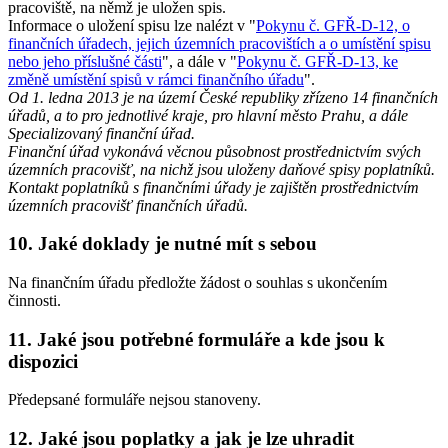
pracoviště, na němž je uložen spis.
Informace o uložení spisu lze nalézt v "
Pokynu č. GFŘ-D-12, o
finančních úřadech, jejich územních pracovištích a o umístění spisu
nebo jeho příslušné části
", a dále v "
Pokynu č. GFŘ-D-13, ke
změně umístění spisů v rámci finančního úřadu
".
Od 1. ledna 2013 je na území České republiky zřízeno 14 finančních
úřadů, a to pro jednotlivé kraje, pro hlavní město Prahu, a dále
Specializovaný finanční úřad.
Finanční úřad vykonává věcnou působnost prostřednictvím svých
územních pracovišť, na nichž jsou uloženy daňové spisy poplatníků.
Kontakt poplatníků s finančními úřady je zajištěn prostřednictvím
územních pracovišť finančních úřadů.
10. Jaké doklady je nutné mít s sebou
Na finančním úřadu předložte žádost o souhlas s ukončením
činnosti.
11. Jaké jsou potřebné formuláře a kde jsou k
dispozici
Předepsané formuláře nejsou stanoveny.
12. Jaké jsou poplatky a jak je lze uhradit