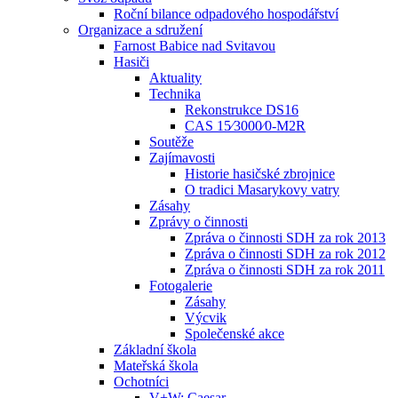
Roční bilance odpadového hospodářství
Organizace a sdružení
Farnost Babice nad Svitavou
Hasiči
Aktuality
Technika
Rekonstrukce DS16
CAS 15⁄3000⁄0-M2R
Soutěže
Zajímavosti
Historie hasičské zbrojnice
O tradici Masarykovy vatry
Zásahy
Zprávy o činnosti
Zpráva o činnosti SDH za rok 2013
Zpráva o činnosti SDH za rok 2012
Zpráva o činnosti SDH za rok 2011
Fotogalerie
Zásahy
Výcvik
Společenské akce
Základní škola
Mateřská škola
Ochotníci
V+W: Caesar