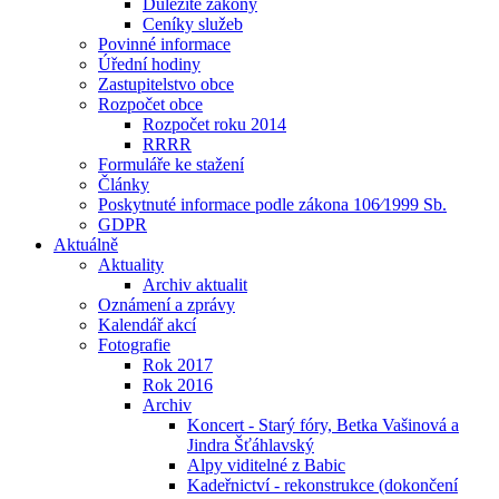
Důležité zákony
Ceníky služeb
Povinné informace
Úřední hodiny
Zastupitelstvo obce
Rozpočet obce
Rozpočet roku 2014
RRRR
Formuláře ke stažení
Články
Poskytnuté informace podle zákona 106⁄1999 Sb.
GDPR
Aktuálně
Aktuality
Archiv aktualit
Oznámení a zprávy
Kalendář akcí
Fotografie
Rok 2017
Rok 2016
Archiv
Koncert - Starý fóry, Betka Vašinová a
Jindra Šťáhlavský
Alpy viditelné z Babic
Kadeřnictví - rekonstrukce (dokončení