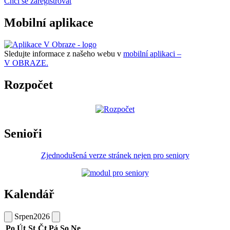
Chci se zaregistrovat
Mobilní aplikace
Sledujte informace z našeho webu v
mobilní aplikaci –
V OBRAZE.
Rozpočet
Senioři
Zjednodušená verze stránek nejen pro seniory
Kalendář
Srpen
2026
Po
Út
St
Čt
Pá
So
Ne