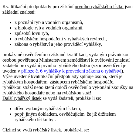
Kvalifikační předpoklady pro získání
prvního rybářského lístku
jsou
základní znalosti:
z poznání ryb a vodních organismů,
z biologie ryb a vodních organismů,
způsobů lovu ryb,
o rybářském hospodaření v rybářských revírech,
zákona o rybářství a jeho prováděcí vyhlášky,
prokázané osvědčením o získané kvalifikaci, vydaným právnickou
osobou pověřenou Ministerstvem zemědělství k ověřování znalostí
žadatelů pro vydání prvního rybářského lístku (vzor osvědčení je
uveden v
příloze č. 6 vyhlášky k provedení zákona o rybářství
).
Výše uvedené kvalifikační předpoklady splňuje osoba, která je
rybářským hospodářem, zástupcem rybářského hospodáře,
rybářskou stráží nebo která doloží osvědčení o vykonání zkoušky na
rybářského hospodáře nebo na rybářskou stráž.
Další rybářský lístek
se vydá žadateli, prokáže-li se:
dříve vydaným rybářským lístkem,
popř. jiným dokladem, osvědčujícím, že již držitelem
rybářského lístku byl.
Cizinci
se vydá rybářský lístek, prokáže-li se: