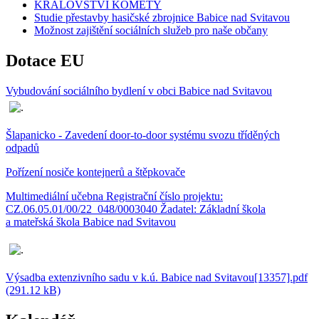
KRÁLOVSTVÍ KOMETY
Studie přestavby hasičské zbrojnice Babice nad Svitavou
Možnost zajištění sociálních služeb pro naše občany
Dotace EU
Vybudování sociálního bydlení v obci Babice nad Svitavou
Šlapanicko - Zavedení door-to-door systému svozu tříděných
odpadů
Pořízení nosiče kontejnerů a štěpkovače
Multimediální učebna Registrační číslo projektu:
CZ.06.05.01/00/22_048/0003040 Žadatel: Základní škola
a mateřská škola Babice nad Svitavou
Výsadba extenzivního sadu v k.ú. Babice nad Svitavou[13357].pdf
(291.12 kB)