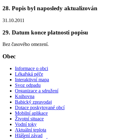
28. Popis byl naposledy aktualizován
31.10.2011
29. Datum konce platnosti popisu
Bez časového omezení.
Obec
Informace o obci
Lékařská péče
Interaktivní mapa
Svoz odpadu
Organizace a sdružení
Knihovna
Babický zpravodaj
Dotace poskytované obcí
Mobilní aplikace
Životní situace
Vodní toky
Aktuální teplota
Hlášení závad