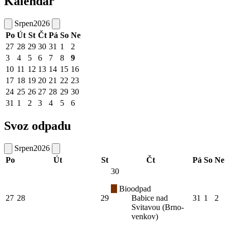
Kalendář
Srpen
2026
Po
Út
St
Čt
Pá
So
Ne
27
28
29
30
31
1
2
3
4
5
6
7
8
9
10
11
12
13
14
15
16
17
18
19
20
21
22
23
24
25
26
27
28
29
30
31
1
2
3
4
5
6
Svoz odpadu
Srpen
2026
Po
Út
St
Čt
Pá
So
Ne
30
Bioodpad
27
28
29
Babice nad
31
1
2
Svitavou (Brno-
venkov)