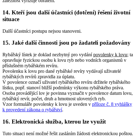
záležitost vyřizuje obratem.
14. Kteří jsou další účastníci (dotčení) řešení životní
situace
Další účastníci postupu nejsou stanoveni.
15. Jaké další činnosti jsou po žadateli požadovány
Rybářský lístek je doklad nezbytný pro vydání
povolenky k lovu
; ta
opravňuje fyzickou osobu k lovu ryb nebo vodních organismů v
příslušném rybářském revíru.
Povolenku k lovu pro dané rybářské revíry vydávají uživatelé
rybářských revírů zpravidla za úplatu.
V povolence označí uživatel rybářského revíru držitele rybářského
lístku, popř. stanoví bližší podmínky výkonu rybářského práva.
Osoba provádějící lov je povinna vyznačit v povolence datum lovu,
rybářský revír, počet, druh a hmotnost ulovených ryb.
Vzor formuláře povolenky k lovu je uveden v
příloze č. 8 vyhlášky
k provedení zákona o rybářství
.
16. Elektronická služba, kterou lze využít
Tuto situaci není možné řešit zasláním žádosti elektronickou poštou.