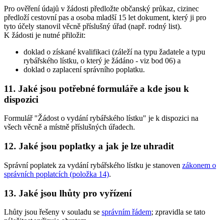
Pro ověření údajů v žádosti předložte občanský průkaz, cizinec
předloží cestovní pas a osoba mladší 15 let dokument, který ji pro
tyto účely stanovil věcně příslušný úřad (např. rodný list).
K žádosti je nutné přiložit:
doklad o získané kvalifikaci (záleží na typu žadatele a typu
rybářského lístku, o který je žádáno - viz bod 06) a
doklad o zaplacení správního poplatku.
11. Jaké jsou potřebné formuláře a kde jsou k
dispozici
Formulář "Žádost o vydání rybářského lístku" je k dispozici na
všech věcně a místně příslušných úřadech.
12. Jaké jsou poplatky a jak je lze uhradit
Správní poplatek za vydání rybářského lístku je stanoven
zákonem o
správních poplatcích (položka 14)
.
13. Jaké jsou lhůty pro vyřízení
Lhůty jsou řešeny v souladu se
správním řádem
; zpravidla se tato