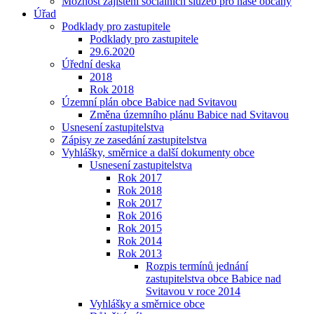
Možnost zajištění sociálních služeb pro naše občany
Úřad
Podklady pro zastupitele
Podklady pro zastupitele
29.6.2020
Úřední deska
2018
Rok 2018
Územní plán obce Babice nad Svitavou
Změna územního plánu Babice nad Svitavou
Usnesení zastupitelstva
Zápisy ze zasedání zastupitelstva
Vyhlášky, směrnice a další dokumenty obce
Usnesení zastupitelstva
Rok 2017
Rok 2018
Rok 2017
Rok 2016
Rok 2015
Rok 2014
Rok 2013
Rozpis termínů jednání
zastupitelstva obce Babice nad
Svitavou v roce 2014
Vyhlášky a směrnice obce