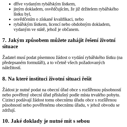
dříve vydaným rybářským lístkem,
jiným dokladem, osvědčujícím, že již držitelem rybářského
lístku byl,
osvědčením o získané kvalifikaci, nebo
rybářským lístkem, licencí nebo obdobným dokladem,
vydaným ve státě, jehož je občanem.
7. Jakým způsobem můžete zahájit řešení životní
situace
Žadatel musí podat písemnou žádost o vydání rybářského lístku (na
předepsaném formuláři), a to včetně všech požadovaných
náležitostí.
8. Na které instituci životní situaci řešit
Žádost je nutné podat na obecní úřad obce s rozšířenou působností
nebo pověřený obecní úřad příslušný podle místa trvalého pobytu.
Cizinci podávají žádost tomu obecnímu úřadu obce s rozšířenou
působností nebo pověřenému obecnímu úřadu, v jehož obvodu se
zdržují.
10. Jaké doklady je nutné mít s sebou