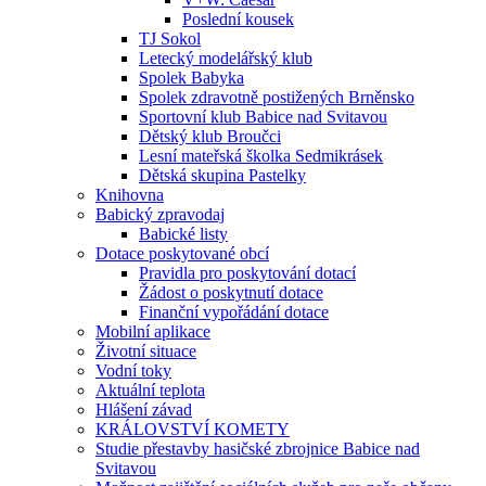
Poslední kousek
TJ Sokol
Letecký modelářský klub
Spolek Babyka
Spolek zdravotně postižených Brněnsko
Sportovní klub Babice nad Svitavou
Dětský klub Broučci
Lesní mateřská školka Sedmikrásek
Dětská skupina Pastelky
Knihovna
Babický zpravodaj
Babické listy
Dotace poskytované obcí
Pravidla pro poskytování dotací
Žádost o poskytnutí dotace
Finanční vypořádání dotace
Mobilní aplikace
Životní situace
Vodní toky
Aktuální teplota
Hlášení závad
KRÁLOVSTVÍ KOMETY
Studie přestavby hasičské zbrojnice Babice nad
Svitavou