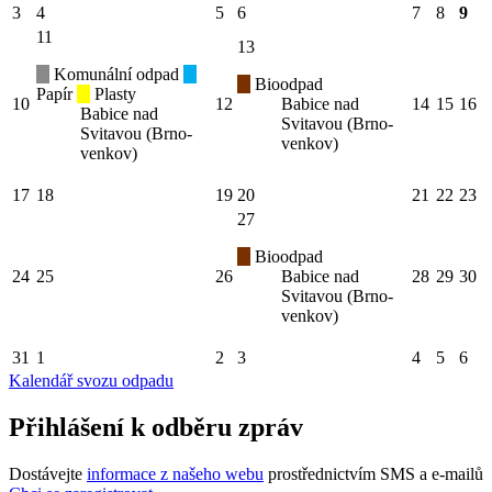
3
4
5
6
7
8
9
11
13
Komunální odpad
Bioodpad
Papír
Plasty
10
12
Babice nad
14
15
16
Babice nad
Svitavou (Brno-
Svitavou (Brno-
venkov)
venkov)
17
18
19
20
21
22
23
27
Bioodpad
24
25
26
Babice nad
28
29
30
Svitavou (Brno-
venkov)
31
1
2
3
4
5
6
Kalendář svozu odpadu
Přihlášení k odběru zpráv
Dostávejte
informace z našeho webu
prostřednictvím SMS a e-mailů