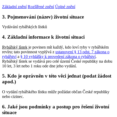
Základní znění
Rozšířené znění
Úplné znění
3. Pojmenování (název) životní situace
Vydávání rybářských lístků
4. Základní informace k životní situaci
Rybářský lístek
je povinen mít každý, kdo loví ryby v rybářském
revíru; tato povinnost vyplývá z
ustanovení § 13 odst. 7 zákona o
rybářství
a
§ 10 vyhlášky k provedení zákona o rybářství
.
Rybářský lístek se vydává pro celé území České republiky na dobu
10 let, 3 let nebo 1 roku ode dne jeho vydání.
5. Kdo je oprávněn v této věci jednat (podat žádost
apod.)
O vydání rybářského lístku může požádat občan České republiky
nebo cizinec.
6. Jaké jsou podmínky a postup pro řešení životní
situace