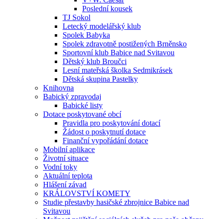
Poslední kousek
TJ Sokol
Letecký modelářský klub
Spolek Babyka
Spolek zdravotně postižených Brněnsko
Sportovní klub Babice nad Svitavou
Dětský klub Broučci
Lesní mateřská školka Sedmikrásek
Dětská skupina Pastelky
Knihovna
Babický zpravodaj
Babické listy
Dotace poskytované obcí
Pravidla pro poskytování dotací
Žádost o poskytnutí dotace
Finanční vypořádání dotace
Mobilní aplikace
Životní situace
Vodní toky
Aktuální teplota
Hlášení závad
KRÁLOVSTVÍ KOMETY
Studie přestavby hasičské zbrojnice Babice nad
Svitavou