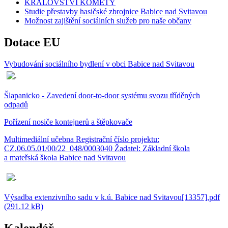
KRÁLOVSTVÍ KOMETY
Studie přestavby hasičské zbrojnice Babice nad Svitavou
Možnost zajištění sociálních služeb pro naše občany
Dotace EU
Vybudování sociálního bydlení v obci Babice nad Svitavou
Šlapanicko - Zavedení door-to-door systému svozu tříděných
odpadů
Pořízení nosiče kontejnerů a štěpkovače
Multimediální učebna Registrační číslo projektu:
CZ.06.05.01/00/22_048/0003040 Žadatel: Základní škola
a mateřská škola Babice nad Svitavou
Výsadba extenzivního sadu v k.ú. Babice nad Svitavou[13357].pdf
(291.12 kB)
Kalendář