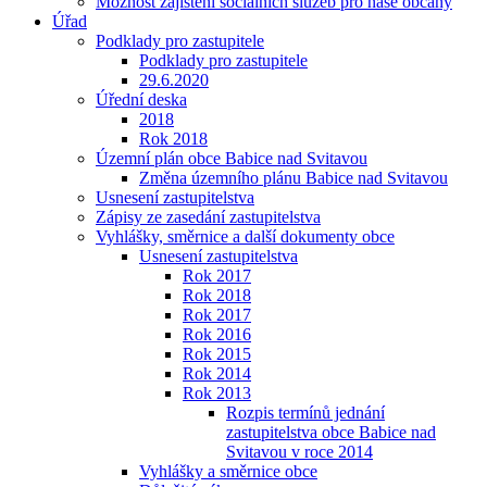
Možnost zajištění sociálních služeb pro naše občany
Úřad
Podklady pro zastupitele
Podklady pro zastupitele
29.6.2020
Úřední deska
2018
Rok 2018
Územní plán obce Babice nad Svitavou
Změna územního plánu Babice nad Svitavou
Usnesení zastupitelstva
Zápisy ze zasedání zastupitelstva
Vyhlášky, směrnice a další dokumenty obce
Usnesení zastupitelstva
Rok 2017
Rok 2018
Rok 2017
Rok 2016
Rok 2015
Rok 2014
Rok 2013
Rozpis termínů jednání
zastupitelstva obce Babice nad
Svitavou v roce 2014
Vyhlášky a směrnice obce