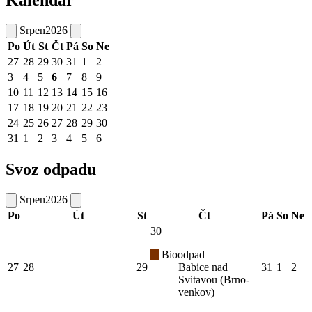
Srpen
2026
Po
Út
St
Čt
Pá
So
Ne
27
28
29
30
31
1
2
3
4
5
6
7
8
9
10
11
12
13
14
15
16
17
18
19
20
21
22
23
24
25
26
27
28
29
30
31
1
2
3
4
5
6
Svoz odpadu
Srpen
2026
Po
Út
St
Čt
Pá
So
Ne
30
Bioodpad
27
28
29
Babice nad
31
1
2
Svitavou (Brno-
venkov)