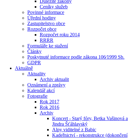
Důležité zákony
Ceníky služeb
Povinné informace
Úřední hodiny
Zastupitelstvo obce
Rozpočet obce
Rozpočet roku 2014
RRRR
Formuláře ke stažení
Články
Poskytnuté informace podle zákona 106⁄1999 Sb.
GDPR
Aktuálně
Aktuality
Archiv aktualit
Oznámení a zprávy
Kalendář akcí
Fotografie
Rok 2017
Rok 2016
Archiv
Koncert - Starý fóry, Betka Vašinová a
Jindra Šťáhlavský
Alpy viditelné z Babic
Kadeřnictví - rekonstrukce (dokončení