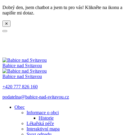
Dobrý den, jsem chatbot a jsem tu pro vás! Klikněte na ikonu a
napište mi dotaz.
✕
Babice nad Svitavou
Babice nad Svitavou
+420 777 826 160
podatelna@babice-nad-svitavou.cz
Obec
Informace o obci
Historie
Lékařská péče
Interaktivní mapa
Svoz odpadu