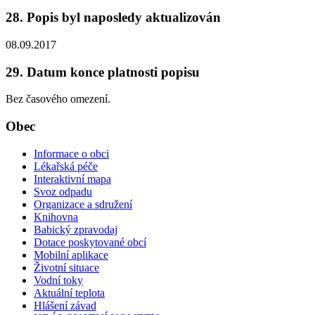
28. Popis byl naposledy aktualizován
08.09.2017
29. Datum konce platnosti popisu
Bez časového omezení.
Obec
Informace o obci
Lékařská péče
Interaktivní mapa
Svoz odpadu
Organizace a sdružení
Knihovna
Babický zpravodaj
Dotace poskytované obcí
Mobilní aplikace
Životní situace
Vodní toky
Aktuální teplota
Hlášení závad