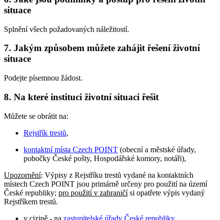
situace
Splnění všech požadovaných náležitostí.
7. Jakým způsobem můžete zahájit řešení životní
situace
Podejte písemnou žádost.
8. Na které instituci životní situaci řešit
Můžete se obrátit na:
Rejstřík trestů
,
kontaktní místa Czech POINT
(obecní a městské úřady,
pobočky České pošty, Hospodářské komory, notáři),
Upozornění
: Výpisy z Rejstříku trestů vydané na kontaktních
místech Czech POINT jsou primárně určeny pro použití na území
České republiky;
pro použití v zahraničí
si opatřete výpis vydaný
Rejstříkem trestů.
v cizině - na
zastupitelské úřady České republiky
.