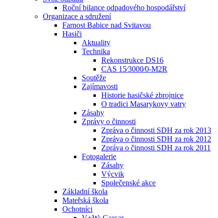
Roční bilance odpadového hospodářství
Organizace a sdružení
Farnost Babice nad Svitavou
Hasiči
Aktuality
Technika
Rekonstrukce DS16
CAS 15⁄3000⁄0-M2R
Soutěže
Zajímavosti
Historie hasičské zbrojnice
O tradici Masarykovy vatry
Zásahy
Zprávy o činnosti
Zpráva o činnosti SDH za rok 2013
Zpráva o činnosti SDH za rok 2012
Zpráva o činnosti SDH za rok 2011
Fotogalerie
Zásahy
Výcvik
Společenské akce
Základní škola
Mateřská škola
Ochotníci
V+W: Caesar