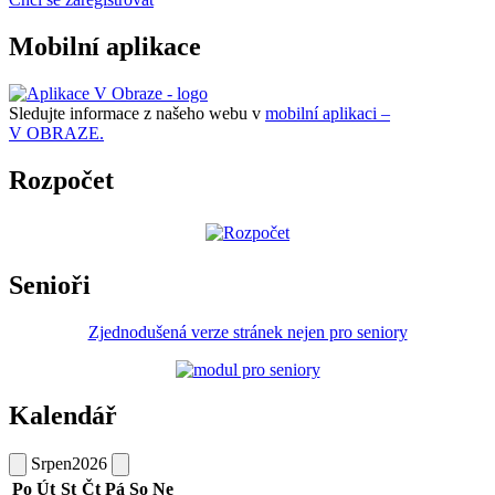
Mobilní aplikace
Sledujte informace z našeho webu v
mobilní aplikaci –
V OBRAZE.
Rozpočet
Senioři
Zjednodušená verze stránek nejen pro seniory
Kalendář
Srpen
2026
Po
Út
St
Čt
Pá
So
Ne