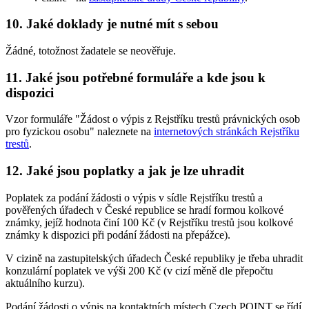
10. Jaké doklady je nutné mít s sebou
Žádné, totožnost žadatele se neověřuje.
11. Jaké jsou potřebné formuláře a kde jsou k
dispozici
Vzor formuláře "Žádost o výpis z Rejstříku trestů právnických osob
pro fyzickou osobu" naleznete na
internetových stránkách Rejstříku
trestů
.
12. Jaké jsou poplatky a jak je lze uhradit
Poplatek za podání žádosti o výpis v sídle Rejstříku trestů a
pověřených úřadech v České republice se hradí formou kolkové
známky, jejíž hodnota činí 100 Kč (v Rejstříku trestů jsou kolkové
známky k dispozici při podání žádosti na přepážce).
V cizině na zastupitelských úřadech České republiky je třeba uhradit
konzulární poplatek ve výši 200 Kč (v cizí měně dle přepočtu
aktuálního kurzu).
Podání žádosti o výpis na kontaktních místech Czech POINT se řídí