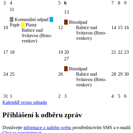
3
4
5
6
7
8
9
11
13
Komunální odpad
Bioodpad
Papír
Plasty
10
12
Babice nad
14
15
16
Babice nad
Svitavou (Brno-
Svitavou (Brno-
venkov)
venkov)
17
18
19
20
21
22
23
27
Bioodpad
24
25
26
Babice nad
28
29
30
Svitavou (Brno-
venkov)
31
1
2
3
4
5
6
Kalendář svozu odpadu
Přihlášení k odběru zpráv
Dostávejte
informace z našeho webu
prostřednictvím SMS a e-mailů
Chci se zaregistrovat