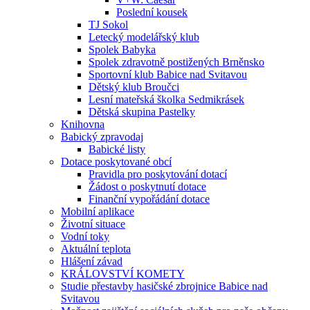
Poslední kousek
TJ Sokol
Letecký modelářský klub
Spolek Babyka
Spolek zdravotně postižených Brněnsko
Sportovní klub Babice nad Svitavou
Dětský klub Broučci
Lesní mateřská školka Sedmikrásek
Dětská skupina Pastelky
Knihovna
Babický zpravodaj
Babické listy
Dotace poskytované obcí
Pravidla pro poskytování dotací
Žádost o poskytnutí dotace
Finanční vypořádání dotace
Mobilní aplikace
Životní situace
Vodní toky
Aktuální teplota
Hlášení závad
KRÁLOVSTVÍ KOMETY
Studie přestavby hasičské zbrojnice Babice nad
Svitavou