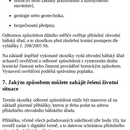
hornictví nebo základy podzemního a inženýrského
stavitelství,
geologie nebo geotechnika,
bezpečnostní předpisy.
Odbornou způsobilost důlního měřiče ověřuje příslušný obvodní
báňský úřad, a to zkouškou před zkušební komisí postupem dle
vyhlášky č. 298/2005 Sb.
Na základě úspěšně vykonané zkoušky vydá obvodní báňský úřad
uchazeči osvědčení o odborné způsobilosti s vymezením druhu
hornické činnosti nebo činnosti prováděné hornickým způsobem.
Vystavení osvědčení podléhá správnímu poplatku.
7. Jakým způsobem můžete zahájit řešení životní
situace
Termín zkoušky odborné způsobilosti může být stanoven až na
základě písemné přihlášky, kterou je třeba podat na adresu
příslušného obvodního báňského úřadu.
Přihlášku, včetně všech požadovaných náležitostí (dle bodu 10), lze
rovněž zaslat v digitální formě, a to datovou schránkou příslušného