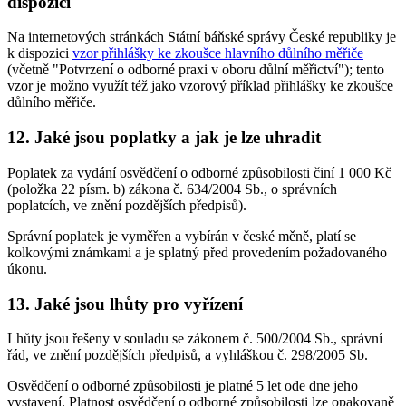
dispozici
Na internetových stránkách Státní báňské správy České republiky je
k dispozici
vzor přihlášky ke zkoušce hlavního důlního měřiče
(včetně "Potvrzení o odborné praxi v oboru důlní měřictví"); tento
vzor je možno využít též jako vzorový příklad přihlášky ke zkoušce
důlního měřiče.
12. Jaké jsou poplatky a jak je lze uhradit
Poplatek za vydání osvědčení o odborné způsobilosti činí 1 000 Kč
(položka 22 písm. b) zákona č. 634/2004 Sb., o správních
poplatcích, ve znění pozdějších předpisů).
Správní poplatek je vyměřen a vybírán v české měně, platí se
kolkovými známkami a je splatný před provedením požadovaného
úkonu.
13. Jaké jsou lhůty pro vyřízení
Lhůty jsou řešeny v souladu se zákonem č. 500/2004 Sb., správní
řád, ve znění pozdějších předpisů, a vyhláškou č. 298/2005 Sb.
Osvědčení o odborné způsobilosti je platné 5 let ode dne jeho
vystavení. Platnost osvědčení o odborné způsobilosti lze opakovaně