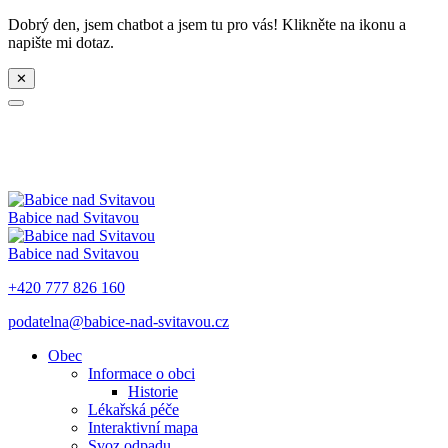
Dobrý den, jsem chatbot a jsem tu pro vás! Klikněte na ikonu a
napište mi dotaz.
✕
Babice nad Svitavou
Babice nad Svitavou
+420 777 826 160
podatelna@babice-nad-svitavou.cz
Obec
Informace o obci
Historie
Lékařská péče
Interaktivní mapa
Svoz odpadu