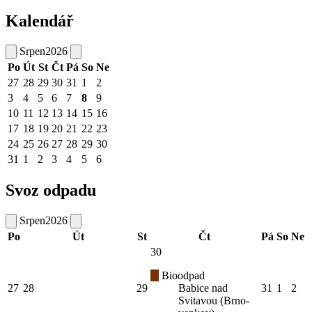
Kalendář
Srpen
2026
Po
Út
St
Čt
Pá
So
Ne
27
28
29
30
31
1
2
3
4
5
6
7
8
9
10
11
12
13
14
15
16
17
18
19
20
21
22
23
24
25
26
27
28
29
30
31
1
2
3
4
5
6
Svoz odpadu
Srpen
2026
Po
Út
St
Čt
Pá
So
Ne
30
Bioodpad
27
28
29
Babice nad
31
1
2
Svitavou (Brno-