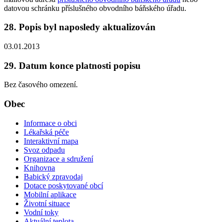
datovou schránku příslušného obvodního báňského úřadu.
28. Popis byl naposledy aktualizován
03.01.2013
29. Datum konce platnosti popisu
Bez časového omezení.
Obec
Informace o obci
Lékařská péče
Interaktivní mapa
Svoz odpadu
Organizace a sdružení
Knihovna
Babický zpravodaj
Dotace poskytované obcí
Mobilní aplikace
Životní situace
Vodní toky
Aktuální teplota