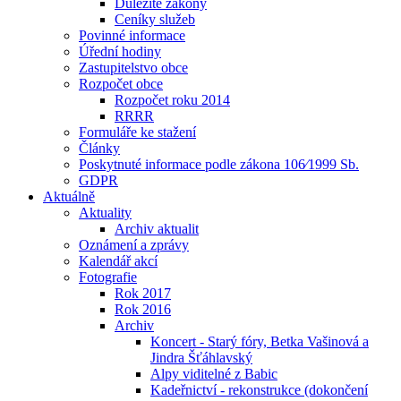
Důležité zákony
Ceníky služeb
Povinné informace
Úřední hodiny
Zastupitelstvo obce
Rozpočet obce
Rozpočet roku 2014
RRRR
Formuláře ke stažení
Články
Poskytnuté informace podle zákona 106⁄1999 Sb.
GDPR
Aktuálně
Aktuality
Archiv aktualit
Oznámení a zprávy
Kalendář akcí
Fotografie
Rok 2017
Rok 2016
Archiv
Koncert - Starý fóry, Betka Vašinová a
Jindra Šťáhlavský
Alpy viditelné z Babic
Kadeřnictví - rekonstrukce (dokončení