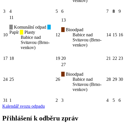
venkov)
3
4
5
6
7
8
9
11
13
Komunální odpad
Bioodpad
Papír
Plasty
10
12
Babice nad
14
15
16
Babice nad
Svitavou (Brno-
Svitavou (Brno-
venkov)
venkov)
17
18
19
20
21
22
23
27
Bioodpad
24
25
26
Babice nad
28
29
30
Svitavou (Brno-
venkov)
31
1
2
3
4
5
6
Kalendář svozu odpadu
Přihlášení k odběru zpráv