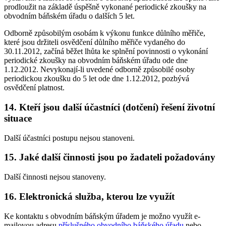
prodloužit na základě úspěšně vykonané periodické zkoušky na
obvodním báňském úřadu o dalších 5 let.
Odborně způsobilým osobám k výkonu funkce důlního měřiče,
které jsou držiteli osvědčení důlního měřiče vydaného do
30.11.2012, začíná běžet lhůta ke splnění povinnosti o vykonání
periodické zkoušky na obvodním báňském úřadu ode dne
1.12.2012. Nevykonají-li uvedené odborně způsobilé osoby
periodickou zkoušku do 5 let ode dne 1.12.2012, pozbývá
osvědčení platnost.
14. Kteří jsou další účastníci (dotčení) řešení životní
situace
Další účastníci postupu nejsou stanoveni.
15. Jaké další činnosti jsou po žadateli požadovány
Další činnosti nejsou stanoveny.
16. Elektronická služba, kterou lze využít
Ke kontaktu s obvodním báňským úřadem je možno využít e-
mailovou adresu
příslušného obvodního báňského úřadu
nebo