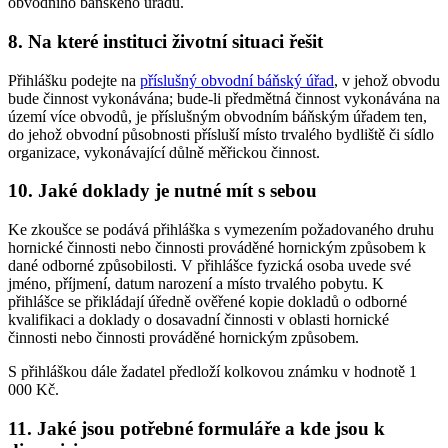
obvodního báňského úřadu.
8. Na které instituci životní situaci řešit
Přihlášku podejte na
příslušný obvodní báňský úřad
, v jehož obvodu
bude činnost vykonávána; bude-li předmětná činnost vykonávána na
území více obvodů, je příslušným obvodním báňským úřadem ten,
do jehož obvodní působnosti přísluší místo trvalého bydliště či sídlo
organizace, vykonávající důlně měřickou činnost.
10. Jaké doklady je nutné mít s sebou
Ke zkoušce se podává přihláška s vymezením požadovaného druhu
hornické činnosti nebo činnosti prováděné hornickým způsobem k
dané odborné způsobilosti. V přihlášce fyzická osoba uvede své
jméno, příjmení, datum narození a místo trvalého pobytu. K
přihlášce se přikládají úředně ověřené kopie dokladů o odborné
kvalifikaci a doklady o dosavadní činnosti v oblasti hornické
činnosti nebo činnosti prováděné hornickým způsobem.
S přihláškou dále žadatel předloží kolkovou známku v hodnotě 1
000 Kč.
11. Jaké jsou potřebné formuláře a kde jsou k