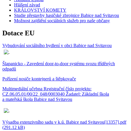
Hlášení závad
KRÁLOVSTVÍ KOMETY
Studie přestavby hasičské zbrojnice Babice nad Svitavou
Možnost zajištění sociálních služeb pro naše občany
Dotace EU
Vybudování sociálního bydlení v obci Babice nad Svitavou
Šlapanicko - Zavedení door-to-door systému svozu tříděných
odpadů
Pořízení nosiče kontejnerů a štěpkovače
Multimediální učebna Registrační číslo projektu:
CZ.06.05.01/00/22_048/0003040 Žadatel: Základní škola
a mateřská škola Babice nad Svitavou
Výsadba extenzivního sadu v k.ú. Babice nad Svitavou[13357].pdf
(291.12 kB)