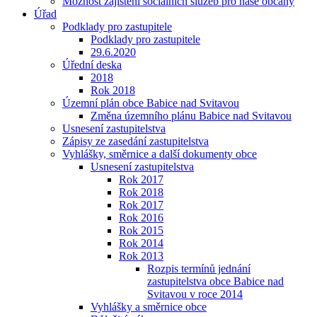
Možnost zajištění sociálních služeb pro naše občany
Úřad
Podklady pro zastupitele
Podklady pro zastupitele
29.6.2020
Úřední deska
2018
Rok 2018
Územní plán obce Babice nad Svitavou
Změna územního plánu Babice nad Svitavou
Usnesení zastupitelstva
Zápisy ze zasedání zastupitelstva
Vyhlášky, směrnice a další dokumenty obce
Usnesení zastupitelstva
Rok 2017
Rok 2018
Rok 2017
Rok 2016
Rok 2015
Rok 2014
Rok 2013
Rozpis termínů jednání
zastupitelstva obce Babice nad
Svitavou v roce 2014
Vyhlášky a směrnice obce