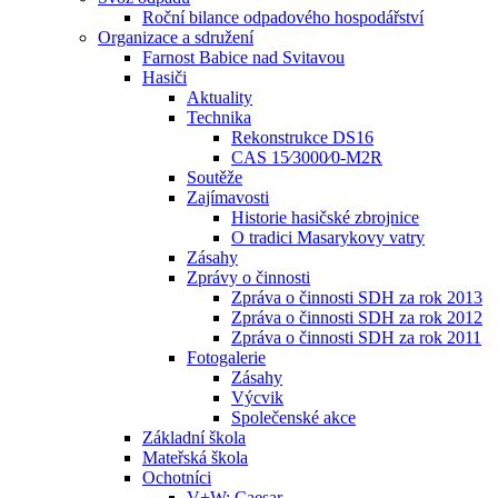
Roční bilance odpadového hospodářství
Organizace a sdružení
Farnost Babice nad Svitavou
Hasiči
Aktuality
Technika
Rekonstrukce DS16
CAS 15⁄3000⁄0-M2R
Soutěže
Zajímavosti
Historie hasičské zbrojnice
O tradici Masarykovy vatry
Zásahy
Zprávy o činnosti
Zpráva o činnosti SDH za rok 2013
Zpráva o činnosti SDH za rok 2012
Zpráva o činnosti SDH za rok 2011
Fotogalerie
Zásahy
Výcvik
Společenské akce
Základní škola
Mateřská škola
Ochotníci
V+W: Caesar