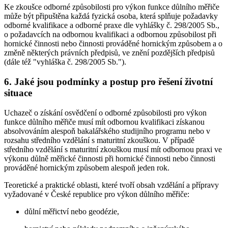
Ke zkoušce odborné způsobilosti pro výkon funkce důlního měřiče
může být připuštěna každá fyzická osoba, která splňuje požadavky
odborné kvalifikace a odborné praxe dle vyhlášky č. 298/2005 Sb.,
o požadavcích na odbornou kvalifikaci a odbornou způsobilost při
hornické činnosti nebo činnosti prováděné hornickým způsobem a o
změně některých právních předpisů, ve znění pozdějších předpisů
(dále též "vyhláška č. 298/2005 Sb.").
6. Jaké jsou podmínky a postup pro řešení životní
situace
Uchazeč o získání osvědčení o odborné způsobilosti pro výkon
funkce důlního měřiče musí mít odbornou kvalifikaci získanou
absolvováním alespoň bakalářského studijního programu nebo v
rozsahu středního vzdělání s maturitní zkouškou. V případě
středního vzdělání s maturitní zkouškou musí mít odbornou praxi ve
výkonu důlně měřické činnosti při hornické činnosti nebo činnosti
prováděné hornickým způsobem alespoň jeden rok.
Teoretické a praktické oblasti, které tvoří obsah vzdělání a přípravy
vyžadované v České republice pro výkon důlního měřiče:
důlní měřictví nebo geodézie,