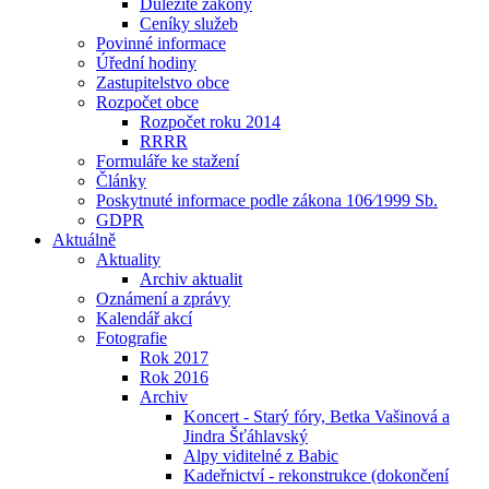
Důležité zákony
Ceníky služeb
Povinné informace
Úřední hodiny
Zastupitelstvo obce
Rozpočet obce
Rozpočet roku 2014
RRRR
Formuláře ke stažení
Články
Poskytnuté informace podle zákona 106⁄1999 Sb.
GDPR
Aktuálně
Aktuality
Archiv aktualit
Oznámení a zprávy
Kalendář akcí
Fotografie
Rok 2017
Rok 2016
Archiv
Koncert - Starý fóry, Betka Vašinová a
Jindra Šťáhlavský
Alpy viditelné z Babic
Kadeřnictví - rekonstrukce (dokončení