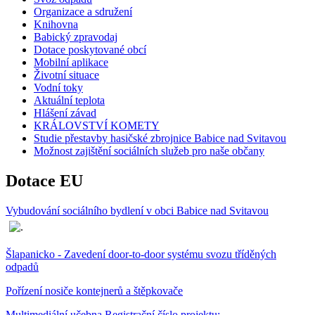
Organizace a sdružení
Knihovna
Babický zpravodaj
Dotace poskytované obcí
Mobilní aplikace
Životní situace
Vodní toky
Aktuální teplota
Hlášení závad
KRÁLOVSTVÍ KOMETY
Studie přestavby hasičské zbrojnice Babice nad Svitavou
Možnost zajištění sociálních služeb pro naše občany
Dotace EU
Vybudování sociálního bydlení v obci Babice nad Svitavou
Šlapanicko - Zavedení door-to-door systému svozu tříděných
odpadů
Pořízení nosiče kontejnerů a štěpkovače
Multimediální učebna Registrační číslo projektu: