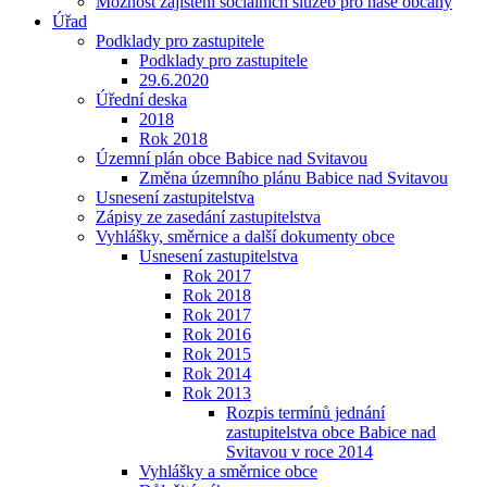
Možnost zajištění sociálních služeb pro naše občany
Úřad
Podklady pro zastupitele
Podklady pro zastupitele
29.6.2020
Úřední deska
2018
Rok 2018
Územní plán obce Babice nad Svitavou
Změna územního plánu Babice nad Svitavou
Usnesení zastupitelstva
Zápisy ze zasedání zastupitelstva
Vyhlášky, směrnice a další dokumenty obce
Usnesení zastupitelstva
Rok 2017
Rok 2018
Rok 2017
Rok 2016
Rok 2015
Rok 2014
Rok 2013
Rozpis termínů jednání
zastupitelstva obce Babice nad
Svitavou v roce 2014
Vyhlášky a směrnice obce