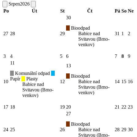
Srpen
2026
Po
Út
St
Čt
Pá
So
Ne
30
Bioodpad
27
28
29
Babice nad
31
1
2
Svitavou (Brno-
venkov)
3
4
5
6
7
8
9
11
13
Komunální odpad
Bioodpad
Papír
Plasty
10
12
Babice nad
14
15
16
Babice nad
Svitavou (Brno-
Svitavou (Brno-
venkov)
venkov)
17
18
19
20
21
22
23
27
Bioodpad
24
25
26
Babice nad
28
29
30
Svitavou (Brno-