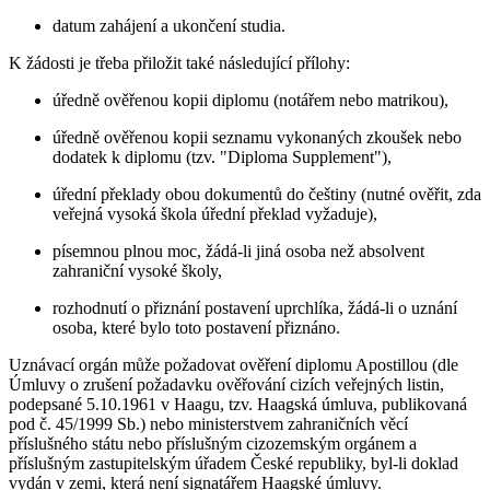
datum zahájení a ukončení studia.
K žádosti je třeba přiložit také následující přílohy:
úředně ověřenou kopii diplomu (notářem nebo matrikou),
úředně ověřenou kopii seznamu vykonaných zkoušek nebo
dodatek k diplomu (tzv. "Diploma Supplement"),
úřední překlady obou dokumentů do češtiny (nutné ověřit, zda
veřejná vysoká škola úřední překlad vyžaduje),
písemnou plnou moc, žádá-li jiná osoba než absolvent
zahraniční vysoké školy,
rozhodnutí o přiznání postavení uprchlíka, žádá-li o uznání
osoba, které bylo toto postavení přiznáno.
Uznávací orgán může požadovat ověření diplomu Apostillou (dle
Úmluvy o zrušení požadavku ověřování cizích veřejných listin,
podepsané 5.10.1961 v Haagu, tzv. Haagská úmluva, publikovaná
pod č. 45/1999 Sb.) nebo ministerstvem zahraničních věcí
příslušného státu nebo příslušným cizozemským orgánem a
příslušným zastupitelským úřadem České republiky, byl-li doklad
vydán v zemi, která není signatářem Haagské úmluvy.