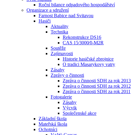
Roční bilance odpadového hospodářství
Organizace a sdružení
Farnost Babice nad Svitavou
Hasiči
Aktuality
Technika
Rekonstrukce DS16
CAS 15⁄3000⁄0-M2R
Soutěže
Zajímavosti
Historie hasičské zbrojnice
O tradici Masarykovy vatry
Zásahy
Zprávy o činnosti
Zpráva o činnosti SDH za rok 2013
Zpráva o činnosti SDH za rok 2012
Zpráva o činnosti SDH za rok 2011
Fotogalerie
Zásahy
Výcvik
Společenské akce
Základní škola
Mateřská škola
Ochotníci
V+W: Caesar