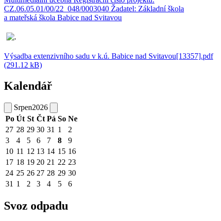
CZ.06.05.01/00/22_048/0003040 Žadatel: Základní škola
a mateřská škola Babice nad Svitavou
Výsadba extenzivního sadu v k.ú. Babice nad Svitavou[13357].pdf
(291.12 kB)
Kalendář
Srpen
2026
Po
Út
St
Čt
Pá
So
Ne
27
28
29
30
31
1
2
3
4
5
6
7
8
9
10
11
12
13
14
15
16
17
18
19
20
21
22
23
24
25
26
27
28
29
30
31
1
2
3
4
5
6
Svoz odpadu