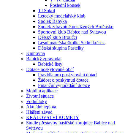
Poslední kousek
TJ Sokol
Letecký modelářský klub
Spolek Babyka
Spolek zdravotně postižených Brněnsko
Sportovní klub Babice nad Svitavou
Dětský klub Broučci
Lesní mateřská školka Sedmikrásek
Dětská skupina Pastelky
Knihovna
Babický zpravodaj
Babické listy
Dotace poskytované obcí
Pravidla pro poskytování dotací
Žádost o poskytnutí dotace
Finanční vypořádání dotace
Mobilní aplikace
Životní situace
Vodní toky
Aktuální teplota
Hlášení závad
KRÁLOVSTVÍ KOMETY
Studie přestavby hasičské zbrojnice Babice nad
Svitavou