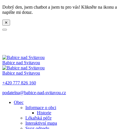
Dobrý den, jsem chatbot a jsem tu pro vás! Klikněte na ikonu a
napište mi dotaz.
✕
Babice nad Svitavou
Babice nad Svitavou
+420 777 826 160
podatelna@babice-nad-svitavou.cz
Obec
Informace o obci
Historie
Lékařská péče
Interaktivní mapa
Svoz odpadu