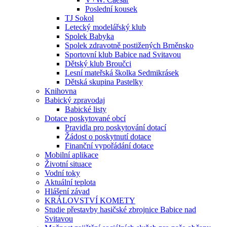
Poslední kousek
TJ Sokol
Letecký modelářský klub
Spolek Babyka
Spolek zdravotně postižených Brněnsko
Sportovní klub Babice nad Svitavou
Dětský klub Broučci
Lesní mateřská školka Sedmikrásek
Dětská skupina Pastelky
Knihovna
Babický zpravodaj
Babické listy
Dotace poskytované obcí
Pravidla pro poskytování dotací
Žádost o poskytnutí dotace
Finanční vypořádání dotace
Mobilní aplikace
Životní situace
Vodní toky
Aktuální teplota
Hlášení závad
KRÁLOVSTVÍ KOMETY
Studie přestavby hasičské zbrojnice Babice nad
Svitavou