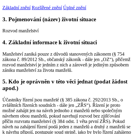
Základní znění
Rozšířené znění
Úplné znění
3. Pojmenování (název) životní situace
Rozvod manželství
4. Základní informace k životní situaci
Manželství zaniká pouze z důvodů stanovených zákonem (§ 754
zákona č. 89/2012 Sb., občanský zákoník - dále jen „OZ“), přičemž
rozvod manželství je jedním z nich a zároveň je jediným způsobem
zániku manželství za života manželů.
5. Kdo je oprávněn v této věci jednat (podat žádost
apod.)
Účastníky řízení jsou manželé (§ 385 zákona č. 292/2013 Sb., o
zvláštních řízeních soudních - dále jen „ZŘS“). Řízení je proto
možné zahájit jen na návrh jednoho z manželů nebo společným
návrhem obou manželů, pokud navrhují rozvod bez zjišťování
příčin rozvratu manželství (§ 384 odst. 1 věta první ZŘS). Pokud
návrh na zahájení řízení podá jeden z manželů a druhý z manželů se
k návrhu připojí, postupuje soud stejně, jako by bylo řízení zahájeno