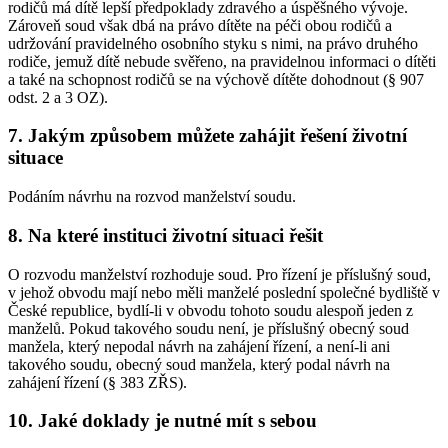
rodičů má dítě lepší předpoklady zdravého a úspěšného vývoje.
Zároveň soud však dbá na právo dítěte na péči obou rodičů a
udržování pravidelného osobního styku s nimi, na právo druhého
rodiče, jemuž dítě nebude svěřeno, na pravidelnou informaci o dítěti
a také na schopnost rodičů se na výchově dítěte dohodnout (§ 907
odst. 2 a 3 OZ).
7. Jakým způsobem můžete zahájit řešení životní
situace
Podáním návrhu na rozvod manželství soudu.
8. Na které instituci životní situaci řešit
O rozvodu manželství rozhoduje soud. Pro řízení je příslušný soud,
v jehož obvodu mají nebo měli manželé poslední společné bydliště v
České republice, bydlí-li v obvodu tohoto soudu alespoň jeden z
manželů. Pokud takového soudu není, je příslušný obecný soud
manžela, který nepodal návrh na zahájení řízení, a není-li ani
takového soudu, obecný soud manžela, který podal návrh na
zahájení řízení (§ 383 ZŘS).
10. Jaké doklady je nutné mít s sebou