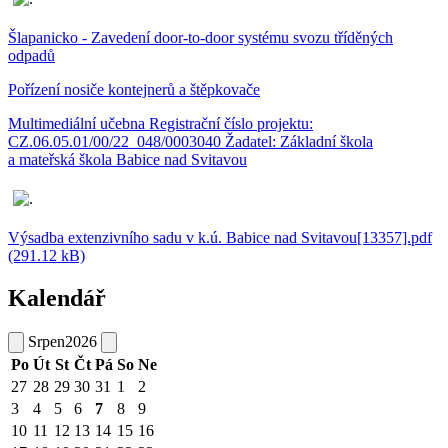
Šlapanicko - Zavedení door-to-door systému svozu tříděných
odpadů
Pořízení nosiče kontejnerů a štěpkovače
Multimediální učebna Registrační číslo projektu:
CZ.06.05.01/00/22_048/0003040 Žadatel: Základní škola
a mateřská škola Babice nad Svitavou
Výsadba extenzivního sadu v k.ú. Babice nad Svitavou[13357].pdf
(291.12 kB)
Kalendář
Srpen
2026
Po
Út
St
Čt
Pá
So
Ne
27
28
29
30
31
1
2
3
4
5
6
7
8
9
10
11
12
13
14
15
16