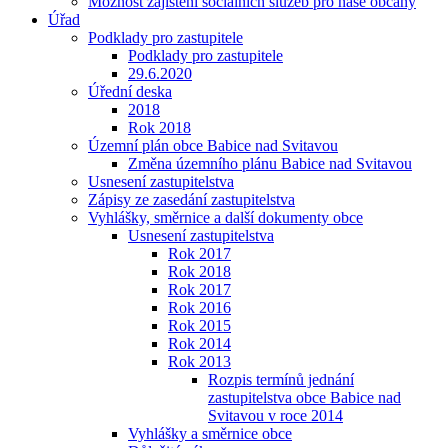
Možnost zajištění sociálních služeb pro naše občany
Úřad
Podklady pro zastupitele
Podklady pro zastupitele
29.6.2020
Úřední deska
2018
Rok 2018
Územní plán obce Babice nad Svitavou
Změna územního plánu Babice nad Svitavou
Usnesení zastupitelstva
Zápisy ze zasedání zastupitelstva
Vyhlášky, směrnice a další dokumenty obce
Usnesení zastupitelstva
Rok 2017
Rok 2018
Rok 2017
Rok 2016
Rok 2015
Rok 2014
Rok 2013
Rozpis termínů jednání
zastupitelstva obce Babice nad
Svitavou v roce 2014
Vyhlášky a směrnice obce