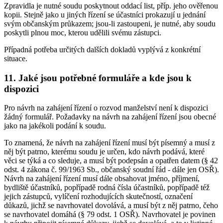
Zpravidla je nutné soudu poskytnout oddací list, příp. jeho ověřenou
kopii. Stejně jako u jiných řízení se účastníci prokazují u jednání
svým občanským průkazem; jsou-li zastoupeni, je nutné, aby soudu
poskytli plnou moc, kterou udělili svému zástupci.
Případná potřeba určitých dalších dokladů vyplývá z konkrétní
situace.
11. Jaké jsou potřebné formuláře a kde jsou k
dispozici
Pro návrh na zahájení řízení o rozvod manželství není k dispozici
žádný formulář. Požadavky na návrh na zahájení řízení jsou obecné
jako na jakékoli podání k soudu.
To znamená, že návrh na zahájení řízení musí být písemný a musí z
něj být patrno, kterému soudu je určen, kdo návrh podává, které
věci se týká a co sleduje, a musí být podepsán a opatřen datem (§ 42
odst. 4 zákona č. 99/1963 Sb., občanský soudní řád - dále jen OSŘ).
Návrh na zahájení řízení musí dále obsahovat jméno, příjmení,
bydliště účastníků, popřípadě rodná čísla účastníků, popřípadě též
jejich zástupců, vylíčení rozhodujících skutečností, označení
důkazů, jichž se navrhovatel dovolává, a musí být z něj patrno, čeho
se navrhovatel domáhá (§ 79 odst. 1 OSŘ). Navrhovatel je povinen