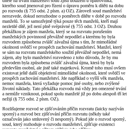
dítěte na trvání manželství soud zjistí dotazem u opatrovníka,
kterého soud jmenoval pro řízení o úpravu poměru k dítěti na dobu
po rozvodu (§ 755 odst. 2 písm. a) OZ). Zároveň soud manželství
nerozvede, dokud nerozhodne o poměrech dítěte v době po rozvodu
manželů. To se samozřejmě týká pouze těch manželů, kteří mají
nezletilé dítě, jež není plně svéprávné (§ 755 odst. 3 OZ). Druhou
překážkou je zájem manžela, který se na rozvratu porušením
manželských povinností převážně nepodílel a kterému by byla
rozvodem způsobena zvlášť závažná újma s tím, že mimořádné
okolnosti svědčí ve prospěch zachování manželství. Manžel, který
se sám na rozvratu manželského soužití převážně nepodílel, nemá
zájem, aby bylo manželství rozvedeno z toho důvodu, že by mu
rozvodem byla způsobena zvlášť závažná újma, která by byla
především osobní, ale jistě také majetková. Kromě toho musí ovšem
existovat ještě další objektivní mimořádné okolnosti, které svědčí ve
prospěch zachování manželství. Jde například o vyšší věk manžela,
nemoc manžela, která vyžaduje pomoc jiné osoby, nebo zvýšené
životní náklady. Tato překážka rozvodu má vždy jen omezené trvání
a nemůže vzniknout, pokud spolu manželé již po dobu alespoň tří let
nežijí (§ 755 odst. 2 písm. OZ).
Rozlišujeme rozvod se zjišťováním příčin rozvratu (laicky nazýván
sporný) a rozvod bez zjišťování příčin rozvratu (někdy také
označován jako smluvený či nesporný). Pokud jde o rozvod sporný,
soud, který rozhoduje o rozvodu manželství, zjišťuje existenci