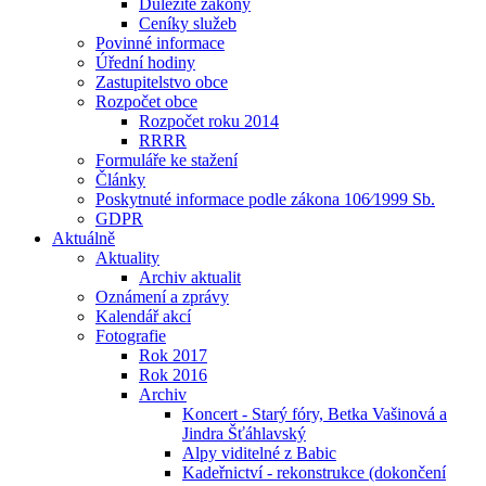
Důležité zákony
Ceníky služeb
Povinné informace
Úřední hodiny
Zastupitelstvo obce
Rozpočet obce
Rozpočet roku 2014
RRRR
Formuláře ke stažení
Články
Poskytnuté informace podle zákona 106⁄1999 Sb.
GDPR
Aktuálně
Aktuality
Archiv aktualit
Oznámení a zprávy
Kalendář akcí
Fotografie
Rok 2017
Rok 2016
Archiv
Koncert - Starý fóry, Betka Vašinová a
Jindra Šťáhlavský
Alpy viditelné z Babic
Kadeřnictví - rekonstrukce (dokončení