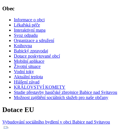
Obec
Informace o obci
Lékařská péče
Interaktivní mapa
Svoz odpadu
Organizace a sdružení
Knihovna
Babický zpravodaj
Dotace poskytované obcí
Mobilní aplikace
Životní situace
Vodní toky
Aktuální teplota
Hlášení závad
KRÁLOVSTVÍ KOMETY
Studie přestavby hasičské zbrojnice Babice nad Svitavou
Možnost zajištění sociálních služeb pro naše občany
Dotace EU
Vybudování sociálního bydlení v obci Babice nad Svitavou