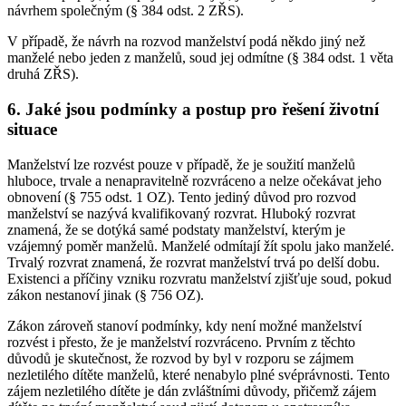
návrhem společným (§ 384 odst. 2 ZŘS).
V případě, že návrh na rozvod manželství podá někdo jiný než
manželé nebo jeden z manželů, soud jej odmítne (§ 384 odst. 1 věta
druhá ZŘS).
6. Jaké jsou podmínky a postup pro řešení životní
situace
Manželství lze rozvést pouze v případě, že je soužití manželů
hluboce, trvale a nenapravitelně rozvráceno a nelze očekávat jeho
obnovení (§ 755 odst. 1 OZ). Tento jediný důvod pro rozvod
manželství se nazývá kvalifikovaný rozvrat. Hluboký rozvrat
znamená, že se dotýká samé podstaty manželství, kterým je
vzájemný poměr manželů. Manželé odmítají žít spolu jako manželé.
Trvalý rozvrat znamená, že rozvrat manželství trvá po delší dobu.
Existenci a příčiny vzniku rozvratu manželství zjišťuje soud, pokud
zákon nestanoví jinak (§ 756 OZ).
Zákon zároveň stanoví podmínky, kdy není možné manželství
rozvést i přesto, že je manželství rozvráceno. Prvním z těchto
důvodů je skutečnost, že rozvod by byl v rozporu se zájmem
nezletilého dítěte manželů, které nenabylo plné svéprávnosti. Tento
zájem nezletilého dítěte je dán zvláštními důvody, přičemž zájem