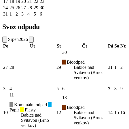
17
18
19
20
21
22
23
24
25
26
27
28
29
30
31
1
2
3
4
5
6
Svoz odpadu
Srpen
2026
Po
Út
St
Čt
Pá
So
Ne
30
Bioodpad
27
28
29
Babice nad
31
1
2
Svitavou (Brno-
venkov)
3
4
5
6
7
8
9
11
13
Komunální odpad
Bioodpad
Papír
Plasty
10
12
Babice nad
14
15
16
Babice nad
Svitavou (Brno-
Svitavou (Brno-
venkov)
venkov)