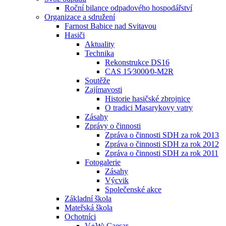
Roční bilance odpadového hospodářství
Organizace a sdružení
Farnost Babice nad Svitavou
Hasiči
Aktuality
Technika
Rekonstrukce DS16
CAS 15⁄3000⁄0-M2R
Soutěže
Zajímavosti
Historie hasičské zbrojnice
O tradici Masarykovy vatry
Zásahy
Zprávy o činnosti
Zpráva o činnosti SDH za rok 2013
Zpráva o činnosti SDH za rok 2012
Zpráva o činnosti SDH za rok 2011
Fotogalerie
Zásahy
Výcvik
Společenské akce
Základní škola
Mateřská škola
Ochotníci
V+W: Caesar