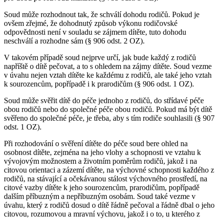
Soud může rozhodnout tak, že schválí dohodu rodičů. Pokud je
ovšem zřejmé, že dohodnutý způsob výkonu rodičovské
odpovědnosti není v souladu se zájmem dítěte, tuto dohodu
neschválí a rozhodne sám (§ 906 odst. 2 OZ).
V takovém případě soud nejprve určí, jak bude každý z rodičů
napříště o dítě pečovat, a to s ohledem na zájmy dítěte. Soud vezme
v úvahu nejen vztah dítěte ke každému z rodičů, ale také jeho vztah
k sourozencům, popřípadě i k prarodičům (§ 906 odst. 1 OZ).
Soud může svěřit dítě do péče jednoho z rodičů, do střídavé péče
obou rodičů nebo do společné péče obou rodičů. Pokud má být dítě
svěřeno do společné péče, je třeba, aby s tím rodiče souhlasili (§ 907
odst. 1 OZ).
Při rozhodování o svěření dítěte do péče soud bere ohled na
osobnost dítěte, zejména na jeho vlohy a schopnosti ve vztahu k
vývojovým možnostem a životním poměrům rodičů, jakož i na
citovou orientaci a zázemí dítěte, na výchovné schopnosti každého z
rodičů, na stávající a očekávanou stálost výchovného prostředí, na
citové vazby dítěte k jeho sourozencům, prarodičům, popřípadě
dalším příbuzným a nepříbuzným osobám. Soud také vezme v
úvahu, který z rodičů dosud o dítě řádně pečoval a řádně dbal o jeho
citovou, rozumovou a mravní výchovu, jakož i o to, u kterého z