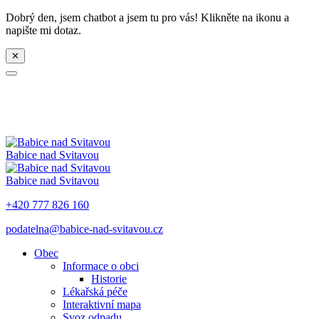
Dobrý den, jsem chatbot a jsem tu pro vás! Klikněte na ikonu a
napište mi dotaz.
✕
Babice nad Svitavou
Babice nad Svitavou
+420 777 826 160
podatelna@babice-nad-svitavou.cz
Obec
Informace o obci
Historie
Lékařská péče
Interaktivní mapa
Svoz odpadu