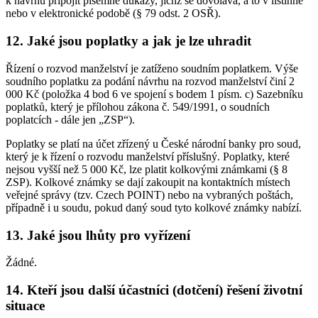
k návrhu připojit písemné důkazy, jichž se dovolává, a to v listinné
nebo v elektronické podobě (§ 79 odst. 2 OSŘ).
12. Jaké jsou poplatky a jak je lze uhradit
Řízení o rozvod manželství je zatíženo soudním poplatkem. Výše
soudního poplatku za podání návrhu na rozvod manželství činí 2
000 Kč (položka 4 bod 6 ve spojení s bodem 1 písm. c) Sazebníku
poplatků, který je přílohou zákona č. 549/1991, o soudních
poplatcích - dále jen „ZSP“).
Poplatky se platí na účet zřízený u České národní banky pro soud,
který je k řízení o rozvodu manželství příslušný. Poplatky, které
nejsou vyšší než 5 000 Kč, lze platit kolkovými známkami (§ 8
ZSP). Kolkové známky se dají zakoupit na kontaktních místech
veřejné správy (tzv. Czech POINT) nebo na vybraných poštách,
případně i u soudu, pokud daný soud tyto kolkové známky nabízí.
13. Jaké jsou lhůty pro vyřízení
Žádné.
14. Kteří jsou další účastníci (dotčení) řešení životní
situace