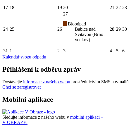
17
18
19
20
21
22
23
27
Bioodpad
24
25
26
Babice nad
28
29
30
Svitavou (Brno-
venkov)
31
1
2
3
4
5
6
Kalendář svozu odpadu
Přihlášení k odběru zpráv
Dostávejte
informace z našeho webu
prostřednictvím SMS a e-mailů
Chci se zaregistrovat
Mobilní aplikace
Sledujte informace z našeho webu v
mobilní aplikaci –
V OBRAZE.