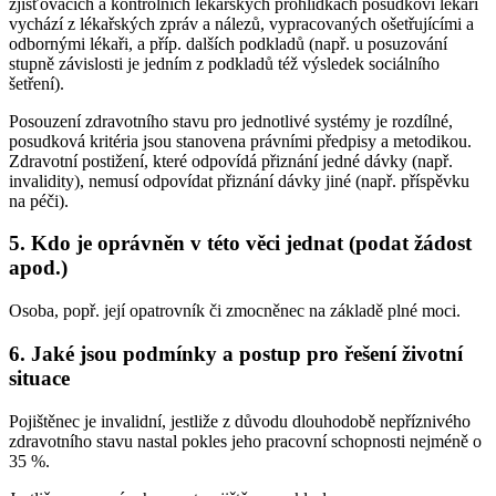
zjišťovacích a kontrolních lékařských prohlídkách posudkoví lékaři
vychází z lékařských zpráv a nálezů, vypracovaných ošetřujícími a
odbornými lékaři, a příp. dalších podkladů (např. u posuzování
stupně závislosti je jedním z podkladů též výsledek sociálního
šetření).
Posouzení zdravotního stavu pro jednotlivé systémy je rozdílné,
posudková kritéria jsou stanovena právními předpisy a metodikou.
Zdravotní postižení, které odpovídá přiznání jedné dávky (např.
invalidity), nemusí odpovídat přiznání dávky jiné (např. příspěvku
na péči).
5. Kdo je oprávněn v této věci jednat (podat žádost
apod.)
Osoba, popř. její opatrovník či zmocněnec na základě plné moci.
6. Jaké jsou podmínky a postup pro řešení životní
situace
Pojištěnec je invalidní, jestliže z důvodu dlouhodobě nepříznivého
zdravotního stavu nastal pokles jeho pracovní schopnosti nejméně o
35 %.