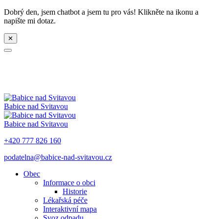
Dobrý den, jsem chatbot a jsem tu pro vás! Klikněte na ikonu a
napište mi dotaz.
✕
Babice nad Svitavou
Babice nad Svitavou
+420 777 826 160
podatelna@babice-nad-svitavou.cz
Obec
Informace o obci
Historie
Lékařská péče
Interaktivní mapa
Svoz odpadu