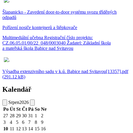
Šlapanicko - Zavedení door-to-door systému svozu tříděných
odpadů
Pořízení nosiče kontejnerů a štěpkovače
Multimediální učebna Registrační číslo projektu:
CZ.06.05.01/00/22_048/0003040 Žadatel: Základní škola
a mateřská škola Babice nad Svitavou
Výsadba extenzivního sadu v k.ú. Babice nad Svitavou[13357].pdf
(291.12 kB)
Kalendář
Srpen
2026
Po
Út
St
Čt
Pá
So
Ne
27
28
29
30
31
1
2
3
4
5
6
7
8
9
10
11
12
13
14
15
16