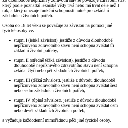
Za dlouhodobě nepříznivý zdravotní stav se považuje zdravotní stav,
který podle poznatků lékařské vědy trvá nebo má trvat déle než 1
rok, a který omezuje funkční schopnosti nutné pro zvládání
základních životních potřeb.
Osoba do 18 let věku se považuje za závislou na pomoci jiné
fyzické osoby ve:
stupni I (lehká závislost), jestliže z důvodu dlouhodobě
nepříznivého zdravotního stavu není schopna zvládat tři
základní životní potřeby,
stupni II (středně těžká závislost), jestliže z důvodu
dlouhodobě nepříznivého zdravotního stavu není schopna
zvládat čtyři nebo pět základních životních potřeb,
stupni III (těžká závislost), jestliže z důvodu dlouhodobě
nepříznivého zdravotního stavu není schopna zvládat šest
nebo sedm základních životních potřeb,
stupni IV (úplná závislost), jestliže z důvodu dlouhodobě
nepříznivého zdravotního stavu není schopna zvládat osm
nebo devět základních životních potřeb,
a vyžaduje každodenní mimořádnou péči jiné fyzické osoby.