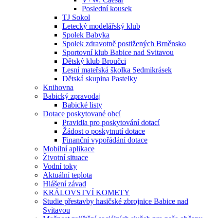
Poslední kousek
TJ Sokol
Letecký modelářský klub
Spolek Babyka
Spolek zdravotně postižených Brněnsko
Sportovní klub Babice nad Svitavou
Dětský klub Broučci
Lesní mateřská školka Sedmikrásek
Dětská skupina Pastelky
Knihovna
Babický zpravodaj
Babické listy
Dotace poskytované obcí
Pravidla pro poskytování dotací
Žádost o poskytnutí dotace
Finanční vypořádání dotace
Mobilní aplikace
Životní situace
Vodní toky
Aktuální teplota
Hlášení závad
KRÁLOVSTVÍ KOMETY
Studie přestavby hasičské zbrojnice Babice nad
Svitavou