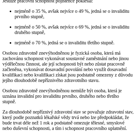
Jestliže pracovní schopnost pojištěnce poklesla:
nejméně o 35 %, avšak nejvíce o 49 %, jedná se o invaliditu
prvního stupně,
nejméně o 50 %, avšak nejvíce o 69 %, jedná se o invaliditu
druhého stupně,
nejméně o 70 %, jedná se o invaliditu třetího stupně.
Osobou zdravotně znevýhodněnou je fyzická osoba, která má
zachovánu schopnost vykonávat soustavné zaměstnání nebo jinou
výdělečnou činnost, ale její schopnosti být nebo zůstat pracovně
začleněna, vykonávat dosavadní povolání nebo využít dosavadní
kvalifikaci nebo kvalifikaci získat jsou podstatně omezeny z důvodu
jejího dlouhodobě nepříznivého zdravotního stavu.
Osobou zdravotně znevýhodněnou nemůže být osoba, která je
uznána invalidní pro invaliditu prvního, druhého nebo třetího
stupně.
Za dlouhodobě nepříznivý zdravotní stav se považuje zdravotní stav,
který podle poznatků lékařské vědy trvá nebo lze předpokládat, že
bude trvat déle než 1 rok a podstatně omezuje tělesné, smyslové
nebo duševní schopnosti, a tím i schopnost pracovního uplatnění.