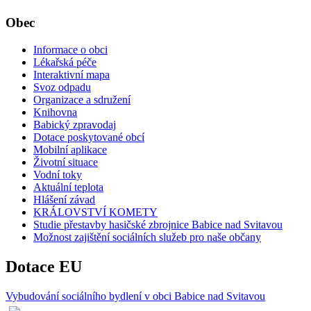
Obec
Informace o obci
Lékařská péče
Interaktivní mapa
Svoz odpadu
Organizace a sdružení
Knihovna
Babický zpravodaj
Dotace poskytované obcí
Mobilní aplikace
Životní situace
Vodní toky
Aktuální teplota
Hlášení závad
KRÁLOVSTVÍ KOMETY
Studie přestavby hasičské zbrojnice Babice nad Svitavou
Možnost zajištění sociálních služeb pro naše občany
Dotace EU
Vybudování sociálního bydlení v obci Babice nad Svitavou