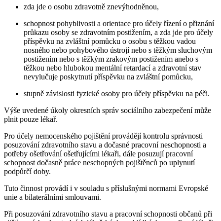
zda jde o osobu zdravotně znevýhodněnou,
schopnost pohyblivosti a orientace pro účely řízení o přiznání
průkazu osoby se zdravotním postižením, a zda jde pro účely
příspěvku na zvláštní pomůcku o osobu s těžkou vadou
nosného nebo pohybového ústrojí nebo s těžkým sluchovým
postižením nebo s těžkým zrakovým postižením anebo s
těžkou nebo hlubokou mentální retardací a zdravotní stav
nevylučuje poskytnutí příspěvku na zvláštní pomůcku,
stupně závislosti fyzické osoby pro účely příspěvku na péči.
Výše uvedené úkoly okresních správ sociálního zabezpečení může
plnit pouze lékař.
Pro účely nemocenského pojištění provádějí kontrolu správnosti
posuzování zdravotního stavu a dočasné pracovní neschopnosti a
potřeby ošetřování ošetřujícími lékaři, dále posuzují pracovní
schopnost dočasně práce neschopných pojištěnců po uplynutí
podpůrčí doby.
Tuto činnost provádí i v souladu s příslušnými normami Evropské
unie a bilaterálními smlouvami.
Při posuzování zdravotního stavu a pracovní schopnosti občanů při