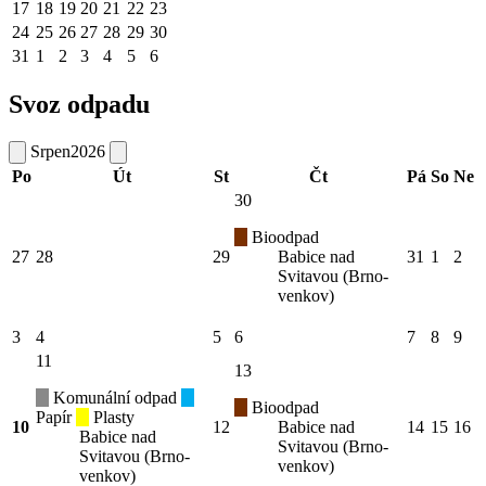
17
18
19
20
21
22
23
24
25
26
27
28
29
30
31
1
2
3
4
5
6
Svoz odpadu
Srpen
2026
Po
Út
St
Čt
Pá
So
Ne
30
Bioodpad
27
28
29
Babice nad
31
1
2
Svitavou (Brno-
venkov)
3
4
5
6
7
8
9
11
13
Komunální odpad
Bioodpad
Papír
Plasty
10
12
Babice nad
14
15
16
Babice nad
Svitavou (Brno-
Svitavou (Brno-
venkov)
venkov)