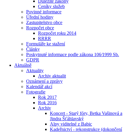
Důležité zákony
Ceníky služeb
Povinné informace
Úřední hodiny
Zastupitelstvo obce
Rozpočet obce
Rozpočet roku 2014
RRRR
Formuláře ke stažení
Články
Poskytnuté informace podle zákona 106⁄1999 Sb.
GDPR
Aktuálně
Aktuality
Archiv aktualit
Oznámení a zprávy
Kalendář akcí
Fotografie
Rok 2017
Rok 2016
Archiv
Koncert - Starý fóry, Betka Vašinová a
Jindra Šťáhlavský
Alpy viditelné z Babic
Kadeřnictví - rekonstrukce (dokončení