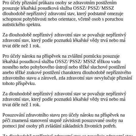
Pro účely přiznání průkazu osoby se zdravotním postižením
posuzuje lékařská posudková služba OSSZ/ PSSZ/ MSSZ
dlouhodobě nepříznivý zdravotní stav, který podstatně omezuje
schopnost pohyblivosti nebo orientace, včetně osob s poruchou
autistického spektra.
Za dlouhodobě nepříznivý zdravotní stav se považuje nepříznivý
zdravotní stav, který podle poznatků lékařské vědy trvá nebo má
trvat déle než 1 rok.
Pro účely nároku na příspěvek na zvláštní pomůcku posuzuje
lékařská posudková služba OSSZ/ PSSZ/ MSSZ těžkou vadu
nosného nebo pohybového ústrojí nebo těžké sluchové postižení
anebo těžké zrakové postižení charakteru dlouhodobě nepříznivého
zdravotního stavu a zároveň, zda zdravotní stav nevylučuje přiznání
tohoto příspěvku.
Za dlouhodobě nepříznivý zdravotní stav se považuje nepříznivý
zdravotní stav, který podle poznatků lékařské vědy trvá nebo má
trvat déle než 1 rok.
Posuzování zdravotního stavu pro účely nároku na příspěvek na
péči znamená stanovení stupně závislosti posuzované osoby na
pomoci jiné osoby při zvládání základních životních potřeb.