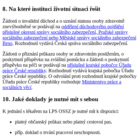
8. Na které instituci životní situaci řešit
Žádosti o invalidní důchod a o uznání statusu osoby zdravotně
znevýhodněné se podávají na
oddělení důchodového pojištění
příslušné okresní správy sociálního zabezpečení, Pražské správy
sociálního zabezpečení nebo Městské správy sociálního zabezpečení
Brno
. Rozhodnutí vydává Česká správa sociálního zabezpečení.
Žádosti o přiznání průkazu osoby se zdravotním postižením, o
poskytnutí příspěvku na zvláštní pomůcku a žádosti o poskytnutí
příspěvku na péči se podávají na
příslušné krajské pobočce Úřadu
práce České republiky
. Rozhodnutí vydává krajská pobočka Úřadu
práce České republiky. O odvolání proti rozhodnutí krajské pobočky
Úřadu práce České republiky rozhoduje
Ministerstvo práce a
sociálních věcí
.
10. Jaké doklady je nutné mít s sebou
K jednání s lékařem na LPS OSSZ je nutné mít k dispozici:
platný občanský průkaz nebo platný cestovní pas,
příp. doklad o trvání pracovní neschopnosti.