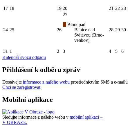
17
18
19
20
21
22
23
27
Bioodpad
24
25
26
Babice nad
28
29
30
Svitavou (Brno-
venkov)
31
1
2
3
4
5
6
Kalendář svozu odpadu
Přihlášení k odběru zpráv
Dostávejte
informace z našeho webu
prostřednictvím SMS a e-mailů
Chci se zaregistrovat
Mobilní aplikace
Sledujte informace z našeho webu v
mobilní aplikaci –
V OBRAZE.