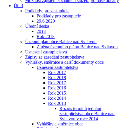
Možnost zajištění sociálních služeb pro naše občany
Úřad
Podklady pro zastupitele
Podklady pro zastupitele
29.6.2020
Úřední deska
2018
Rok 2018
Územní plán obce Babice nad Svitavou
Změna územního plánu Babice nad Svitavou
Usnesení zastupitelstva
Zápisy ze zasedání zastupitelstva
Vyhlášky, směrnice a další dokumenty obce
Usnesení zastupitelstva
Rok 2017
Rok 2018
Rok 2017
Rok 2016
Rok 2015
Rok 2014
Rok 2013
Rozpis termínů jednání
zastupitelstva obce Babice nad
Svitavou v roce 2014
Vyhlášky a směrnice obce