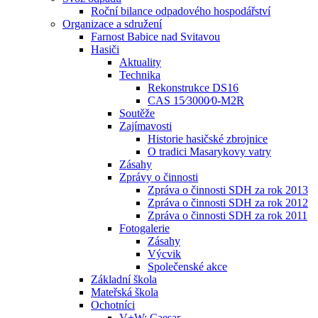
Roční bilance odpadového hospodářství
Organizace a sdružení
Farnost Babice nad Svitavou
Hasiči
Aktuality
Technika
Rekonstrukce DS16
CAS 15⁄3000⁄0-M2R
Soutěže
Zajímavosti
Historie hasičské zbrojnice
O tradici Masarykovy vatry
Zásahy
Zprávy o činnosti
Zpráva o činnosti SDH za rok 2013
Zpráva o činnosti SDH za rok 2012
Zpráva o činnosti SDH za rok 2011
Fotogalerie
Zásahy
Výcvik
Společenské akce
Základní škola
Mateřská škola
Ochotníci
V+W: Caesar