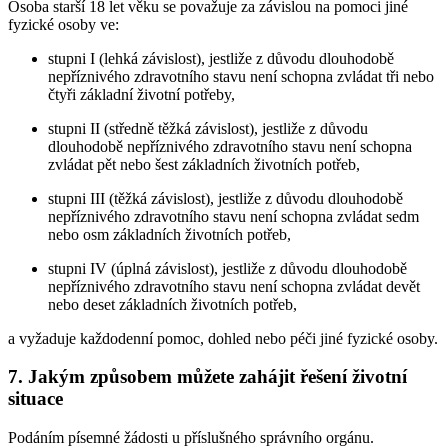
Osoba starší 18 let věku se považuje za závislou na pomoci jiné
fyzické osoby ve:
stupni I (lehká závislost), jestliže z důvodu dlouhodobě
nepříznivého zdravotního stavu není schopna zvládat tři nebo
čtyři základní životní potřeby,
stupni II (středně těžká závislost), jestliže z důvodu
dlouhodobě nepříznivého zdravotního stavu není schopna
zvládat pět nebo šest základních životních potřeb,
stupni III (těžká závislost), jestliže z důvodu dlouhodobě
nepříznivého zdravotního stavu není schopna zvládat sedm
nebo osm základních životních potřeb,
stupni IV (úplná závislost), jestliže z důvodu dlouhodobě
nepříznivého zdravotního stavu není schopna zvládat devět
nebo deset základních životních potřeb,
a vyžaduje každodenní pomoc, dohled nebo péči jiné fyzické osoby.
7. Jakým způsobem můžete zahájit řešení životní
situace
Podáním písemné žádosti u příslušného správního orgánu.