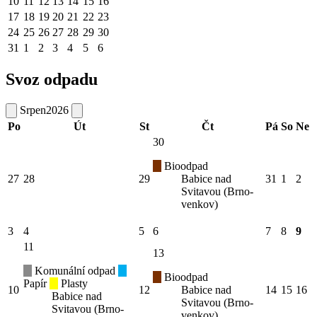
10
11
12
13
14
15
16
17
18
19
20
21
22
23
24
25
26
27
28
29
30
31
1
2
3
4
5
6
Svoz odpadu
Srpen
2026
Po
Út
St
Čt
Pá
So
Ne
30
Bioodpad
27
28
29
Babice nad
31
1
2
Svitavou (Brno-
venkov)
3
4
5
6
7
8
9
11
13
Komunální odpad
Bioodpad
Papír
Plasty
10
12
Babice nad
14
15
16
Babice nad
Svitavou (Brno-
Svitavou (Brno-
venkov)