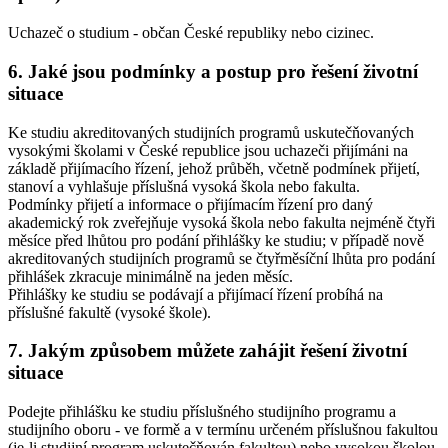
Uchazeč o studium - občan České republiky nebo cizinec.
6. Jaké jsou podmínky a postup pro řešení životní
situace
Ke studiu akreditovaných studijních programů uskutečňovaných
vysokými školami v České republice jsou uchazeči přijímáni na
základě přijímacího řízení, jehož průběh, včetně podmínek přijetí,
stanoví a vyhlašuje příslušná vysoká škola nebo fakulta.
Podmínky přijetí a informace o přijímacím řízení pro daný
akademický rok zveřejňuje vysoká škola nebo fakulta nejméně čtyři
měsíce před lhůtou pro podání přihlášky ke studiu; v případě nově
akreditovaných studijních programů se čtyřměsíční lhůta pro podání
přihlášek zkracuje minimálně na jeden měsíc.
Přihlášky ke studiu se podávají a přijímací řízení probíhá na
příslušné fakultě (vysoké škole).
7. Jakým způsobem můžete zahájit řešení životní
situace
Podejte přihlášku ke studiu příslušného studijního programu a
studijního oboru - ve formě a v termínu určeném příslušnou fakultou
(je-li studijní program uskutečňován fakultou) nebo vysokou školou