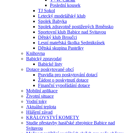
Poslední kousek
TJ Sokol
Letecký modelářský klub
Spolek Babyka
Spolek zdravotně postižených Brněnsko
Sportovní klub Babice nad Svitavou
Dětský klub Broučci
Lesní mateřská školka Sedmikrásek
Dětská skupina Pastelky
Knihovna
Babický zpravodaj
Babické listy
Dotace poskytované obcí
Pravidla pro poskytování dotací
Žádost o poskytnutí dotace
Finanční vypořádání dotace
Mobilní aplikace
Životní situace
Vodní toky
Aktuální teplota
Hlášení závad
KRÁLOVSTVÍ KOMETY
Studie přestavby hasičské zbrojnice Babice nad
Svitavou