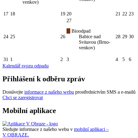
venkov)
17
18
19
20
21
22
23
27
Bioodpad
24
25
26
Babice nad
28
29
30
Svitavou (Brno-
venkov)
31
1
2
3
4
5
6
Kalendář svozu odpadu
Přihlášení k odběru zpráv
Dostávejte
informace z našeho webu
prostřednictvím SMS a e-mailů
Chci se zaregistrovat
Mobilní aplikace
Sledujte informace z našeho webu v
mobilní aplikaci –
V OBRAZE.