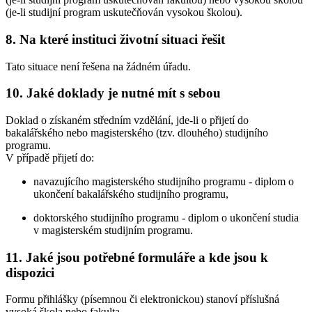
(je-li studijní program uskutečňován vysokou školou).
8. Na které instituci životní situaci řešit
Tato situace není řešena na žádném úřadu.
10. Jaké doklady je nutné mít s sebou
Doklad o získaném středním vzdělání, jde-li o přijetí do
bakalářského nebo magisterského (tzv. dlouhého) studijního
programu.
V případě přijetí do:
navazujícího magisterského studijního programu - diplom o
ukončení bakalářského studijního programu,
doktorského studijního programu - diplom o ukončení studia
v magisterském studijním programu.
11. Jaké jsou potřebné formuláře a kde jsou k
dispozici
Formu přihlášky (písemnou či elektronickou) stanoví příslušná
vysoká škola nebo fakulta.