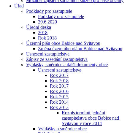
Možnost zajištění sociálních služeb pro naše občany
Úřad
Podklady pro zastupitele
Podklady pro zastupitele
29.6.2020
Úřední deska
2018
Rok 2018
Územní plán obce Babice nad Svitavou
Změna územního plánu Babice nad Svitavou
Usnesení zastupitelstva
Zápisy ze zasedání zastupitelstva
Vyhlášky, směrnice a další dokumenty obce
Usnesení zastupitelstva
Rok 2017
Rok 2018
Rok 2017
Rok 2016
Rok 2015
Rok 2014
Rok 2013
Rozpis termínů jednání
zastupitelstva obce Babice nad
Svitavou v roce 2014
Vyhlášky a směrnice obce