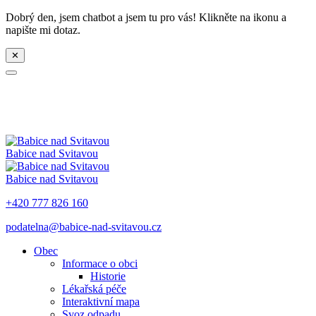
Dobrý den, jsem chatbot a jsem tu pro vás! Klikněte na ikonu a
napište mi dotaz.
✕
Babice nad Svitavou
Babice nad Svitavou
+420 777 826 160
podatelna@babice-nad-svitavou.cz
Obec
Informace o obci
Historie
Lékařská péče
Interaktivní mapa
Svoz odpadu