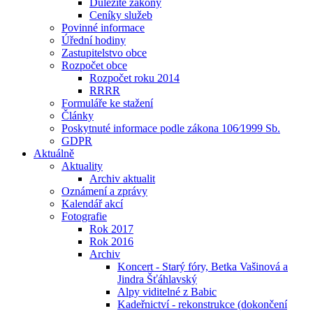
Důležité zákony
Ceníky služeb
Povinné informace
Úřední hodiny
Zastupitelstvo obce
Rozpočet obce
Rozpočet roku 2014
RRRR
Formuláře ke stažení
Články
Poskytnuté informace podle zákona 106⁄1999 Sb.
GDPR
Aktuálně
Aktuality
Archiv aktualit
Oznámení a zprávy
Kalendář akcí
Fotografie
Rok 2017
Rok 2016
Archiv
Koncert - Starý fóry, Betka Vašinová a
Jindra Šťáhlavský
Alpy viditelné z Babic
Kadeřnictví - rekonstrukce (dokončení