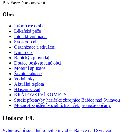
Bez časového omezení.
Obec
Informace o obci
Lékařská péče
Interaktivní mapa
Svoz odpadu
Organizace a sdružení
Knihovna
Babický zpravodaj
Dotace poskytované obcí
Mobilní aplikace
Životní situace
Vodní toky
Aktuální teplota
Hlášení závad
KRÁLOVSTVÍ KOMETY
Studie přestavby hasičské zbrojnice Babice nad Svitavou
Možnost zajištění sociálních služeb pro naše občany
Dotace EU
Vybudování sociálního bydlení v obci Babice nad Svitavou