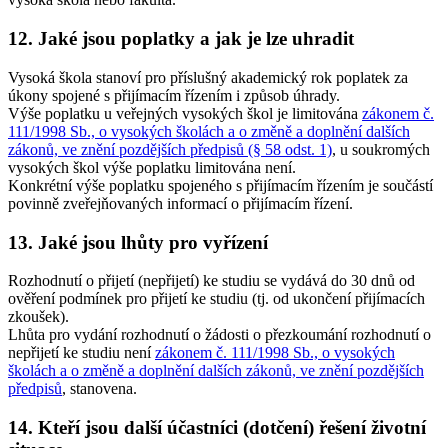
12. Jaké jsou poplatky a jak je lze uhradit
Vysoká škola stanoví pro příslušný akademický rok poplatek za
úkony spojené s přijímacím řízením i způsob úhrady.
Výše poplatku u veřejných vysokých škol je limitována
zákonem č.
111/1998 Sb., o vysokých školách a o změně a doplnění dalších
zákonů, ve znění pozdějších předpisů (§ 58 odst. 1)
, u soukromých
vysokých škol výše poplatku limitována není.
Konkrétní výše poplatku spojeného s přijímacím řízením je součástí
povinně zveřejňovaných informací o přijímacím řízení.
13. Jaké jsou lhůty pro vyřízení
Rozhodnutí o přijetí (nepřijetí) ke studiu se vydává do 30 dnů od
ověření podmínek pro přijetí ke studiu (tj. od ukončení přijímacích
zkoušek).
Lhůta pro vydání rozhodnutí o žádosti o přezkoumání rozhodnutí o
nepřijetí ke studiu není
zákonem č. 111/1998 Sb., o vysokých
školách a o změně a doplnění dalších zákonů, ve znění pozdějších
předpisů
, stanovena.
14. Kteří jsou další účastníci (dotčení) řešení životní