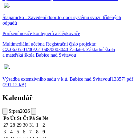
Šlapanicko - Zavedení door-to-door systému svozu tříděných
odpadů
Pořízení nosiče kontejnerů a štěpkovače
Multimediální učebna Registrační číslo projektu:
CZ.06.05.01/00/22_048/0003040 Žadatel: Základní škola
a mateřská škola Babice nad Svitavou
Výsadba extenzivního sadu v k.ú. Babice nad Svitavou[13357].pdf
(291.12 kB)
Kalendář
Srpen
2026
Po
Út
St
Čt
Pá
So
Ne
27
28
29
30
31
1
2
3
4
5
6
7
8
9