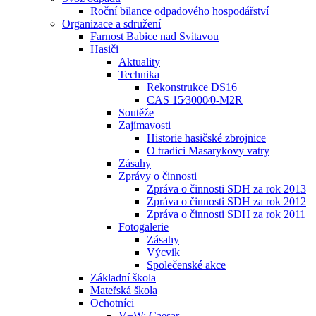
Roční bilance odpadového hospodářství
Organizace a sdružení
Farnost Babice nad Svitavou
Hasiči
Aktuality
Technika
Rekonstrukce DS16
CAS 15⁄3000⁄0-M2R
Soutěže
Zajímavosti
Historie hasičské zbrojnice
O tradici Masarykovy vatry
Zásahy
Zprávy o činnosti
Zpráva o činnosti SDH za rok 2013
Zpráva o činnosti SDH za rok 2012
Zpráva o činnosti SDH za rok 2011
Fotogalerie
Zásahy
Výcvik
Společenské akce
Základní škola
Mateřská škola
Ochotníci
V+W: Caesar