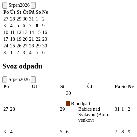
Srpen
2026
Po
Út
St
Čt
Pá
So
Ne
27
28
29
30
31
1
2
3
4
5
6
7
8
9
10
11
12
13
14
15
16
17
18
19
20
21
22
23
24
25
26
27
28
29
30
31
1
2
3
4
5
6
Svoz odpadu
Srpen
2026
Po
Út
St
Čt
Pá
So
Ne
30
Bioodpad
27
28
29
Babice nad
31
1
2
Svitavou (Brno-
venkov)
3
4
5
6
7
8
9