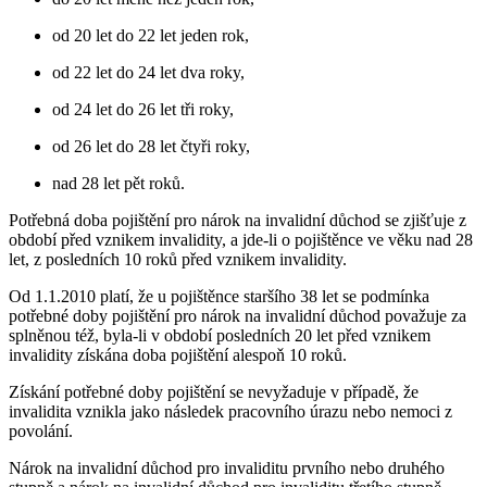
od 20 let do 22 let jeden rok,
od 22 let do 24 let dva roky,
od 24 let do 26 let tři roky,
od 26 let do 28 let čtyři roky,
nad 28 let pět roků.
Potřebná doba pojištění pro nárok na invalidní důchod se zjišťuje z
období před vznikem invalidity, a jde-li o pojištěnce ve věku nad 28
let, z posledních 10 roků před vznikem invalidity.
Od 1.1.2010 platí, že u pojištěnce staršího 38 let se podmínka
potřebné doby pojištění pro nárok na invalidní důchod považuje za
splněnou též, byla-li v období posledních 20 let před vznikem
invalidity získána doba pojištění alespoň 10 roků.
Získání potřebné doby pojištění se nevyžaduje v případě, že
invalidita vznikla jako následek pracovního úrazu nebo nemoci z
povolání.
Nárok na invalidní důchod pro invaliditu prvního nebo druhého