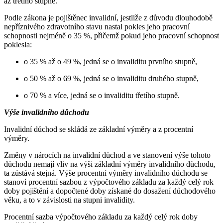
až třetího stupně.
Podle zákona je pojištěnec invalidní, jestliže z důvodu dlouhodobě
nepříznivého zdravotního stavu nastal pokles jeho pracovní
schopnosti nejméně o 35 %, přičemž pokud jeho pracovní schopnost
poklesla:
o 35 % až o 49 %, jedná se o invaliditu prvního stupně,
o 50 % až o 69 %, jedná se o invaliditu druhého stupně,
o 70 % a více, jedná se o invaliditu třetího stupně.
Výše invalidního důchodu
Invalidní důchod se skládá ze základní výměry a z procentní
výměry.
Změny v nárocích na invalidní důchod a ve stanovení výše tohoto
důchodu nemají vliv na výši základní výměry invalidního důchodu,
ta zůstává stejná. Výše procentní výměry invalidního důchodu se
stanoví procentní sazbou z výpočtového základu za každý celý rok
doby pojištění a dopočtené doby získané do dosažení důchodového
věku, a to v závislosti na stupni invalidity.
Procentní sazba výpočtového základu za každý celý rok doby