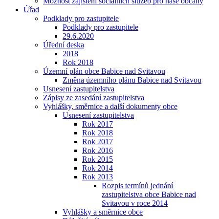
Možnost zajištění sociálních služeb pro naše občany
Úřad
Podklady pro zastupitele
Podklady pro zastupitele
29.6.2020
Úřední deska
2018
Rok 2018
Územní plán obce Babice nad Svitavou
Změna územního plánu Babice nad Svitavou
Usnesení zastupitelstva
Zápisy ze zasedání zastupitelstva
Vyhlášky, směrnice a další dokumenty obce
Usnesení zastupitelstva
Rok 2017
Rok 2018
Rok 2017
Rok 2016
Rok 2015
Rok 2014
Rok 2013
Rozpis termínů jednání
zastupitelstva obce Babice nad
Svitavou v roce 2014
Vyhlášky a směrnice obce