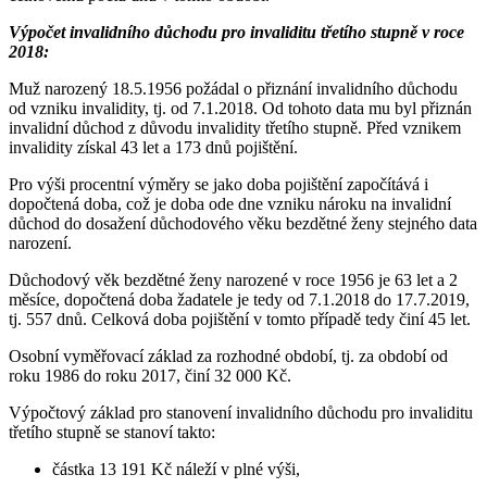
Výpočet invalidního důchodu pro invaliditu třetího stupně v roce
2018:
Muž narozený 18.5.1956 požádal o přiznání invalidního důchodu
od vzniku invalidity, tj. od 7.1.2018. Od tohoto data mu byl přiznán
invalidní důchod z důvodu invalidity třetího stupně. Před vznikem
invalidity získal 43 let a 173 dnů pojištění.
Pro výši procentní výměry se jako doba pojištění započítává i
dopočtená doba, což je doba ode dne vzniku nároku na invalidní
důchod do dosažení důchodového věku bezdětné ženy stejného data
narození.
Důchodový věk bezdětné ženy narozené v roce 1956 je 63 let a 2
měsíce, dopočtená doba žadatele je tedy od 7.1.2018 do 17.7.2019,
tj. 557 dnů. Celková doba pojištění v tomto případě tedy činí 45 let.
Osobní vyměřovací základ za rozhodné období, tj. za období od
roku 1986 do roku 2017, činí 32 000 Kč.
Výpočtový základ pro stanovení invalidního důchodu pro invaliditu
třetího stupně se stanoví takto:
částka 13 191 Kč náleží v plné výši,