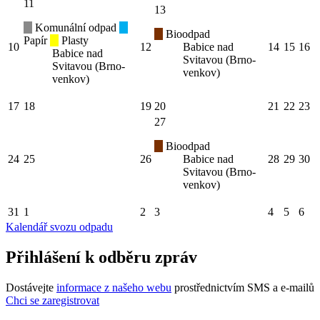
11
13
Komunální odpad
Bioodpad
Papír
Plasty
10
12
Babice nad
14
15
16
Babice nad
Svitavou (Brno-
Svitavou (Brno-
venkov)
venkov)
17
18
19
20
21
22
23
27
Bioodpad
24
25
26
Babice nad
28
29
30
Svitavou (Brno-
venkov)
31
1
2
3
4
5
6
Kalendář svozu odpadu
Přihlášení k odběru zpráv
Dostávejte
informace z našeho webu
prostřednictvím SMS a e-mailů
Chci se zaregistrovat