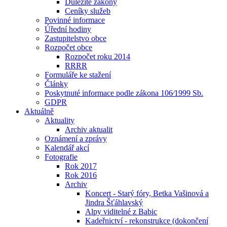
Důležité zákony
Ceníky služeb
Povinné informace
Úřední hodiny
Zastupitelstvo obce
Rozpočet obce
Rozpočet roku 2014
RRRR
Formuláře ke stažení
Články
Poskytnuté informace podle zákona 106⁄1999 Sb.
GDPR
Aktuálně
Aktuality
Archiv aktualit
Oznámení a zprávy
Kalendář akcí
Fotografie
Rok 2017
Rok 2016
Archiv
Koncert - Starý fóry, Betka Vašinová a
Jindra Šťáhlavský
Alpy viditelné z Babic
Kadeřnictví - rekonstrukce (dokončení