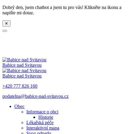
Dobrý den, jsem chatbot a jsem tu pro vás! Klikněte na ikonu a
napište mi dotaz.
✕
Babice nad Svitavou
Babice nad Svitavou
+420 777 826 160
podatelna@babice-nad-svitavou.cz
Obec
Informace o obci
Historie
Lékařská péče
Interaktivní mapa
Svoz odpadu