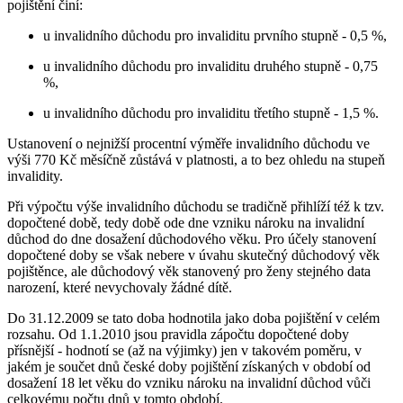
pojištění činí:
u invalidního důchodu pro invaliditu prvního stupně - 0,5 %,
u invalidního důchodu pro invaliditu druhého stupně - 0,75
%,
u invalidního důchodu pro invaliditu třetího stupně - 1,5 %.
Ustanovení o nejnižší procentní výměře invalidního důchodu ve
výši 770 Kč měsíčně zůstává v platnosti, a to bez ohledu na stupeň
invalidity.
Při výpočtu výše invalidního důchodu se tradičně přihlíží též k tzv.
dopočtené době, tedy době ode dne vzniku nároku na invalidní
důchod do dne dosažení důchodového věku. Pro účely stanovení
dopočtené doby se však nebere v úvahu skutečný důchodový věk
pojištěnce, ale důchodový věk stanovený pro ženy stejného data
narození, které nevychovaly žádné dítě.
Do 31.12.2009 se tato doba hodnotila jako doba pojištění v celém
rozsahu. Od 1.1.2010 jsou pravidla zápočtu dopočtené doby
přísnější - hodnotí se (až na výjimky) jen v takovém poměru, v
jakém je součet dnů české doby pojištění získaných v období od
dosažení 18 let věku do vzniku nároku na invalidní důchod vůči
celkovému počtu dnů v tomto období.