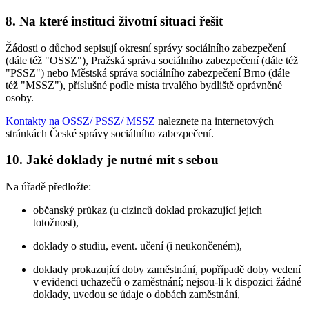
8. Na které instituci životní situaci řešit
Žádosti o důchod sepisují okresní správy sociálního zabezpečení
(dále též "OSSZ"), Pražská správa sociálního zabezpečení (dále též
"PSSZ") nebo Městská správa sociálního zabezpečení Brno (dále
též "MSSZ"), příslušné podle místa trvalého bydliště oprávněné
osoby.
Kontakty na OSSZ/ PSSZ/ MSSZ
naleznete na internetových
stránkách České správy sociálního zabezpečení.
10. Jaké doklady je nutné mít s sebou
Na úřadě předložte:
občanský průkaz (u cizinců doklad prokazující jejich
totožnost),
doklady o studiu, event. učení (i neukončeném),
doklady prokazující doby zaměstnání, popřípadě doby vedení
v evidenci uchazečů o zaměstnání; nejsou-li k dispozici žádné
doklady, uvedou se údaje o dobách zaměstnání,