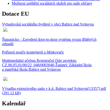
Možnost zajištění sociálních služeb pro naše občany
Dotace EU
Vybudování sociálního bydlení v obci Babice nad Svitavou
Šlapanicko - Zavedení door-to-door systému svozu tříděných
odpadů
Pořízení nosiče kontejnerů a štěpkovače
Multimediální učebna Registrační číslo projektu:
CZ.06.05.01/00/22_048/0003040 Žadatel: Základní škola
a mateřská škola Babice nad Svitavou
Výsadba extenzivního sadu v k.ú. Babice nad Svitavou[13357].pdf
(291.12 kB)
Kalendář