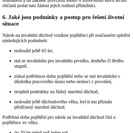
souhlasem a na základě potvrzení lékaře o zdravotním stavu těchto
občanů podat tuto žádost jejich rodinní příslušníci.
6. Jaké jsou podmínky a postup pro řešení životní
situace
Nárok na invalidní důchod vznikne pojištěnci při současném splnění
následujících podmínek:
nedosáhl ještě 65 let,
stal se invalidním pro invaliditu prvního, druhého či třetího
stupně,
získal potřebnou dobu pojištění nebo se stal invalidním v
důsledku pracovního úrazu nebo nemoci z povolání,
nesplnil podmínky na řádný starobní důchod,
nedosáhl ještě důchodového věku, byl-li mu přiznán
předčasný starobní důchod.
Potřebná doba pojištění pro nárok na invalidní důchod činí u
pojištěnce ve věku:
do 20 let méně než jeden rok,