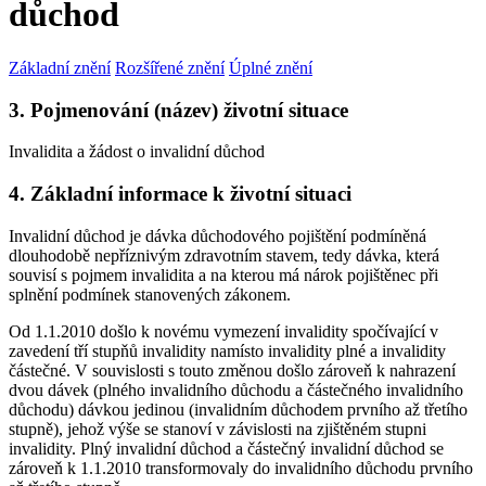
důchod
Základní znění
Rozšířené znění
Úplné znění
3. Pojmenování (název) životní situace
Invalidita a žádost o invalidní důchod
4. Základní informace k životní situaci
Invalidní důchod je dávka důchodového pojištění podmíněná
dlouhodobě nepříznivým zdravotním stavem, tedy dávka, která
souvisí s pojmem invalidita a na kterou má nárok pojištěnec při
splnění podmínek stanovených zákonem.
Od 1.1.2010 došlo k novému vymezení invalidity spočívající v
zavedení tří stupňů invalidity namísto invalidity plné a invalidity
částečné. V souvislosti s touto změnou došlo zároveň k nahrazení
dvou dávek (plného invalidního důchodu a částečného invalidního
důchodu) dávkou jedinou (invalidním důchodem prvního až třetího
stupně), jehož výše se stanoví v závislosti na zjištěném stupni
invalidity. Plný invalidní důchod a částečný invalidní důchod se
zároveň k 1.1.2010 transformovaly do invalidního důchodu prvního