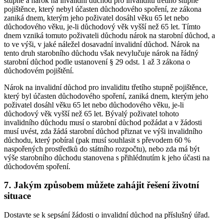
stupně a nárok na invalidní důchod pro invaliditu třetího stupně
pojištěnce, který nebyl účasten důchodového spoření, ze zákona
zaniká dnem, kterým jeho poživatel dosáhl věku 65 let nebo
důchodového věku, je-li důchodový věk vyšší než 65 let. Tímto
dnem vzniká tomuto poživateli důchodu nárok na starobní důchod, a
to ve výši, v jaké náležel dosavadní invalidní důchod. Nárok na
tento druh starobního důchodu však nevylučuje nárok na řádný
starobní důchod podle ustanovení § 29 odst. 1 až 3 zákona o
důchodovém pojištění.
Nárok na invalidní důchod pro invaliditu třetího stupně pojištěnce,
který byl účasten důchodového spoření, zaniká dnem, kterým jeho
poživatel dosáhl věku 65 let nebo důchodového věku, je-li
důchodový věk vyšší než 65 let. Bývalý poživatel tohoto
invalidního důchodu musí o starobní důchod požádat a v žádosti
musí uvést, zda žádá starobní důchod přiznat ve výši invalidního
důchodu, který pobíral (pak musí souhlasit s převodem 60 %
naspořených prostředků do státního rozpočtu), nebo zda má být
výše starobního důchodu stanovena s přihlédnutím k jeho účasti na
důchodovém spoření.
7. Jakým způsobem můžete zahájit řešení životní
situace
Dostavte se k sepsání žádosti o invalidní důchod na příslušný úřad.