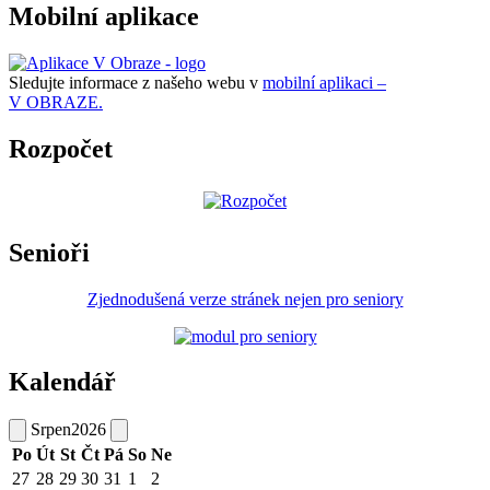
Mobilní aplikace
Sledujte informace z našeho webu v
mobilní aplikaci –
V OBRAZE.
Rozpočet
Senioři
Zjednodušená verze stránek nejen pro seniory
Kalendář
Srpen
2026
Po
Út
St
Čt
Pá
So
Ne
27
28
29
30
31
1
2