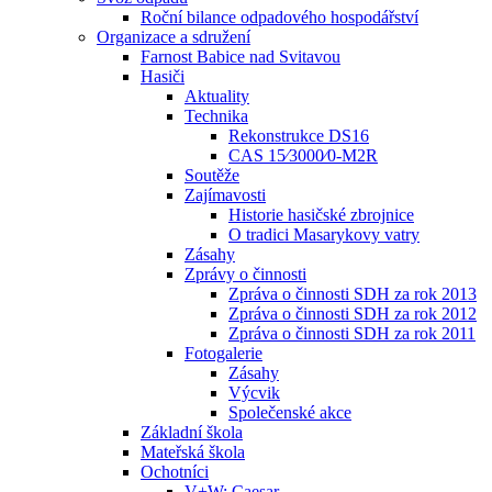
Roční bilance odpadového hospodářství
Organizace a sdružení
Farnost Babice nad Svitavou
Hasiči
Aktuality
Technika
Rekonstrukce DS16
CAS 15⁄3000⁄0-M2R
Soutěže
Zajímavosti
Historie hasičské zbrojnice
O tradici Masarykovy vatry
Zásahy
Zprávy o činnosti
Zpráva o činnosti SDH za rok 2013
Zpráva o činnosti SDH za rok 2012
Zpráva o činnosti SDH za rok 2011
Fotogalerie
Zásahy
Výcvik
Společenské akce
Základní škola
Mateřská škola
Ochotníci
V+W: Caesar