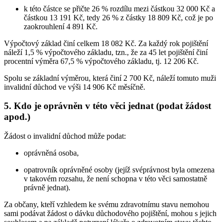
k této částce se přičte 26 % rozdílu mezi částkou 32 000 Kč a
částkou 13 191 Kč, tedy 26 % z částky 18 809 Kč, což je po
zaokrouhlení 4 891 Kč.
Výpočtový základ činí celkem 18 082 Kč. Za každý rok pojištění
náleží 1,5 % výpočtového základu, tzn., že za 45 let pojištění činí
procentní výměra 67,5 % výpočtového základu, tj. 12 206 Kč.
Spolu se základní výměrou, která činí 2 700 Kč, náleží tomuto muži
invalidní důchod ve výši 14 906 Kč měsíčně.
5. Kdo je oprávněn v této věci jednat (podat žádost
apod.)
Žádost o invalidní důchod může podat:
oprávněná osoba,
opatrovník oprávněné osoby (jejíž svéprávnost byla omezena
v takovém rozsahu, že není schopna v této věci samostatně
právně jednat).
Za občany, kteří vzhledem ke svému zdravotnímu stavu nemohou
sami podávat žádost o dávku důchodového pojištění, mohou s jejich