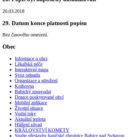
20.03.2018
29. Datum konce platnosti popisu
Bez časového omezení.
Obec
Informace o obci
Lékařská péče
Interaktivní mapa
Svoz odpadu
Organizace a sdružení
Knihovna
Babický zpravodaj
Dotace poskytované obcí
Mobilní aplikace
Životní situace
Vodní toky
Aktuální teplota
Hlášení závad
KRÁLOVSTVÍ KOMETY
Studie přestavby hasičské zbrojnice Babice nad Svitavou