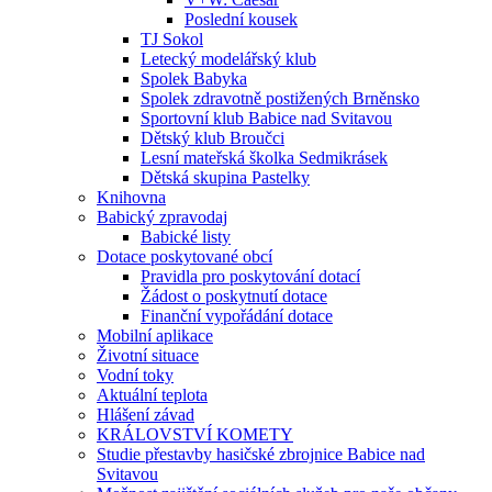
Poslední kousek
TJ Sokol
Letecký modelářský klub
Spolek Babyka
Spolek zdravotně postižených Brněnsko
Sportovní klub Babice nad Svitavou
Dětský klub Broučci
Lesní mateřská školka Sedmikrásek
Dětská skupina Pastelky
Knihovna
Babický zpravodaj
Babické listy
Dotace poskytované obcí
Pravidla pro poskytování dotací
Žádost o poskytnutí dotace
Finanční vypořádání dotace
Mobilní aplikace
Životní situace
Vodní toky
Aktuální teplota
Hlášení závad
KRÁLOVSTVÍ KOMETY
Studie přestavby hasičské zbrojnice Babice nad
Svitavou