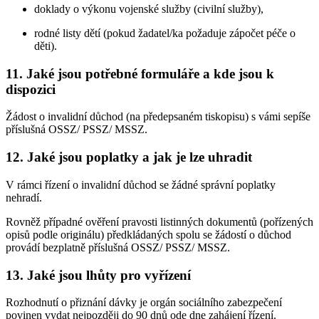
doklady o výkonu vojenské služby (civilní služby),
rodné listy dětí (pokud žadatel/ka požaduje zápočet péče o
děti).
11. Jaké jsou potřebné formuláře a kde jsou k
dispozici
Žádost o invalidní důchod (na předepsaném tiskopisu) s vámi sepíše
příslušná OSSZ/ PSSZ/ MSSZ.
12. Jaké jsou poplatky a jak je lze uhradit
V rámci řízení o invalidní důchod se žádné správní poplatky
nehradí.
Rovněž případné ověření pravosti listinných dokumentů (pořízených
opisů podle originálu) předkládaných spolu se žádostí o důchod
provádí bezplatně příslušná OSSZ/ PSSZ/ MSSZ.
13. Jaké jsou lhůty pro vyřízení
Rozhodnutí o přiznání dávky je orgán sociálního zabezpečení
povinen vydat nejpozději do 90 dnů ode dne zahájení řízení.