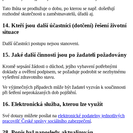
Tato lhůta se prodlužuje o dobu, po kterou se např. došetřují
rozhodné skutečnosti u zaměstnavatelů, úřadů aj.
14. Kteří jsou další účastníci (dotčení) řešení životní
situace
Další účastníci postupu nejsou stanoveni.
15. Jaké další činnosti jsou po žadateli požadovány
Kromě sepsání žádosti o důchod, jejího vybavení potřebnými
doklady a ověření podpisem, se požaduje podrobit se nezbytnému
vyšetření zdravotního stavu.
Ve výjimečných případech může být žadatel vyzván k součinnosti
při šetření neprokázaných dob pojištění.
16. Elektronická služba, kterou lze využít
Své dotazy můžete posílat na
elektronické podatelny jednotlivých
pracovišť České správy sociálního zabezpečení
.
28. Popis byl naposledy aktualizován