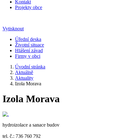
Kontakt
Projekty obce
Vytisknout
Úřední deska
Životní situace
Hlášení závad
Firmy v obci
Úvodní stránka
Aktuálně
Aktuality
Izola Morava
Izola Morava
hydroizolace a sanace budov
tel. č.: 736 760 792