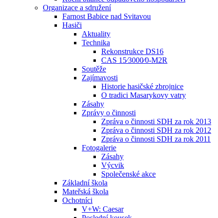
Organizace a sdružení
Farnost Babice nad Svitavou
Hasiči
Aktuality
Technika
Rekonstrukce DS16
CAS 15⁄3000⁄0-M2R
Soutěže
Zajímavosti
Historie hasičské zbrojnice
O tradici Masarykovy vatry
Zásahy
Zprávy o činnosti
Zpráva o činnosti SDH za rok 2013
Zpráva o činnosti SDH za rok 2012
Zpráva o činnosti SDH za rok 2011
Fotogalerie
Zásahy
Výcvik
Společenské akce
Základní škola
Mateřská škola
Ochotníci
V+W: Caesar
Poslední kousek