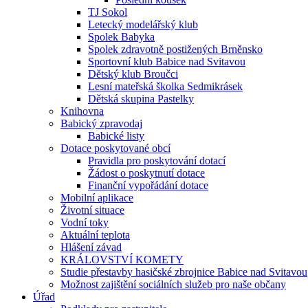
TJ Sokol
Letecký modelářský klub
Spolek Babyka
Spolek zdravotně postižených Brněnsko
Sportovní klub Babice nad Svitavou
Dětský klub Broučci
Lesní mateřská školka Sedmikrásek
Dětská skupina Pastelky
Knihovna
Babický zpravodaj
Babické listy
Dotace poskytované obcí
Pravidla pro poskytování dotací
Žádost o poskytnutí dotace
Finanční vypořádání dotace
Mobilní aplikace
Životní situace
Vodní toky
Aktuální teplota
Hlášení závad
KRÁLOVSTVÍ KOMETY
Studie přestavby hasičské zbrojnice Babice nad Svitavou
Možnost zajištění sociálních služeb pro naše občany
Úřad