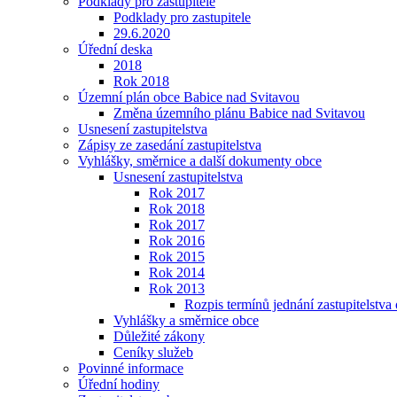
Podklady pro zastupitele
Podklady pro zastupitele
29.6.2020
Úřední deska
2018
Rok 2018
Územní plán obce Babice nad Svitavou
Změna územního plánu Babice nad Svitavou
Usnesení zastupitelstva
Zápisy ze zasedání zastupitelstva
Vyhlášky, směrnice a další dokumenty obce
Usnesení zastupitelstva
Rok 2017
Rok 2018
Rok 2017
Rok 2016
Rok 2015
Rok 2014
Rok 2013
Rozpis termínů jednání zastupitelstv
Vyhlášky a směrnice obce
Důležité zákony
Ceníky služeb
Povinné informace
Úřední hodiny