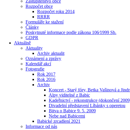
Zastupitelstvo obce
Rozpočet obce
Rozpočet roku 2014
RRRR
Formuláře ke stažení
Články
Poskytnuté informace podle zákona 106⁄1999 Sb.
GDPR
Aktuálně
Aktuality
Archiv aktualit
Oznámení a zprávy
Kalendář akcí
Fotografie
Rok 2017
Rok 2016
Archiv
Koncert - Starý fóry, Betka Vašinová a Jind
Alpy viditelné z Babic
Kadeřnictví - rekonstrukce (dokončení 2009
Divadelní představení Líbánky s operetou
Bitva o Babice 9. 5. 2009
Nebe nad Babicemi
Babické zrcadlení 2021
Informace od nás