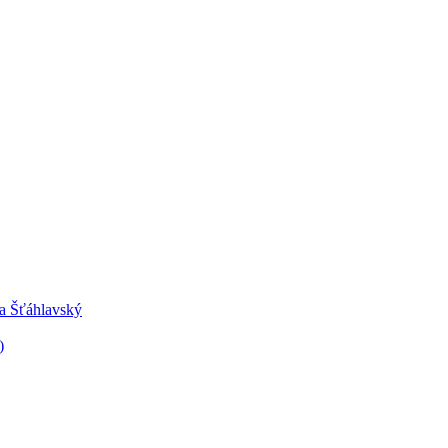
ra Šťáhlavský
)