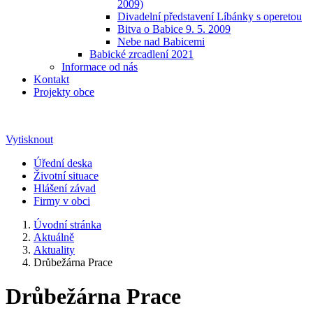
2009)
Divadelní představení Líbánky s operetou
Bitva o Babice 9. 5. 2009
Nebe nad Babicemi
Babické zrcadlení 2021
Informace od nás
Kontakt
Projekty obce
Vytisknout
Úřední deska
Životní situace
Hlášení závad
Firmy v obci
Úvodní stránka
Aktuálně
Aktuality
Drůbežárna Prace
Drůbežárna Prace