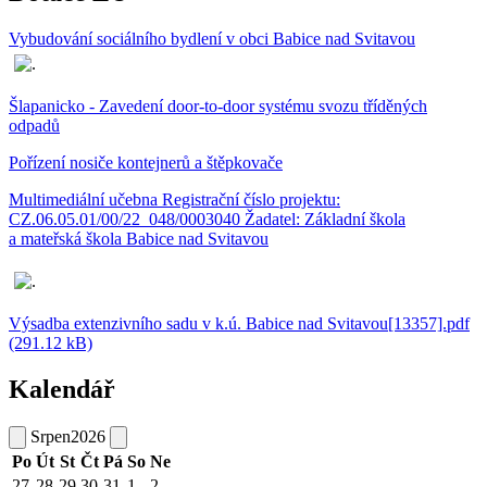
Vybudování sociálního bydlení v obci Babice nad Svitavou
Šlapanicko - Zavedení door-to-door systému svozu tříděných
odpadů
Pořízení nosiče kontejnerů a štěpkovače
Multimediální učebna Registrační číslo projektu:
CZ.06.05.01/00/22_048/0003040 Žadatel: Základní škola
a mateřská škola Babice nad Svitavou
Výsadba extenzivního sadu v k.ú. Babice nad Svitavou[13357].pdf
(291.12 kB)
Kalendář
Srpen
2026
Po
Út
St
Čt
Pá
So
Ne
27
28
29
30
31
1
2