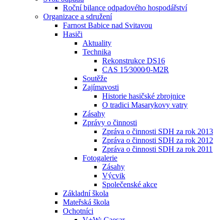
Roční bilance odpadového hospodářství
Organizace a sdružení
Farnost Babice nad Svitavou
Hasiči
Aktuality
Technika
Rekonstrukce DS16
CAS 15⁄3000⁄0-M2R
Soutěže
Zajímavosti
Historie hasičské zbrojnice
O tradici Masarykovy vatry
Zásahy
Zprávy o činnosti
Zpráva o činnosti SDH za rok 2013
Zpráva o činnosti SDH za rok 2012
Zpráva o činnosti SDH za rok 2011
Fotogalerie
Zásahy
Výcvik
Společenské akce
Základní škola
Mateřská škola
Ochotníci
V+W: Caesar