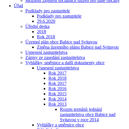
Možnost zajištění sociálních služeb pro naše občany
Úřad
Podklady pro zastupitele
Podklady pro zastupitele
29.6.2020
Úřední deska
2018
Rok 2018
Územní plán obce Babice nad Svitavou
Změna územního plánu Babice nad Svitavou
Usnesení zastupitelstva
Zápisy ze zasedání zastupitelstva
Vyhlášky, směrnice a další dokumenty obce
Usnesení zastupitelstva
Rok 2017
Rok 2018
Rok 2017
Rok 2016
Rok 2015
Rok 2014
Rok 2013
Rozpis termínů jednání
zastupitelstva obce Babice nad
Svitavou v roce 2014
Vyhlášky a směrnice obce