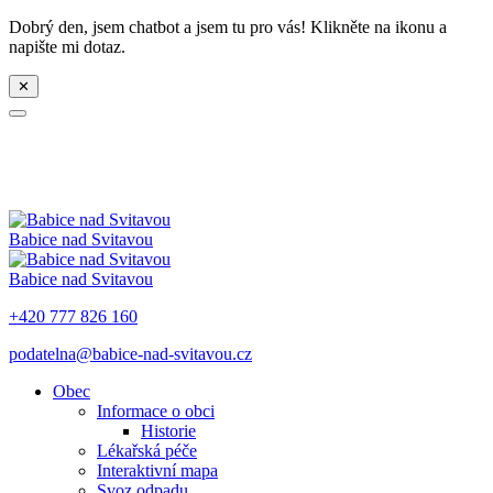
Dobrý den, jsem chatbot a jsem tu pro vás! Klikněte na ikonu a
napište mi dotaz.
✕
Babice nad Svitavou
Babice nad Svitavou
+420 777 826 160
podatelna@babice-nad-svitavou.cz
Obec
Informace o obci
Historie
Lékařská péče
Interaktivní mapa
Svoz odpadu