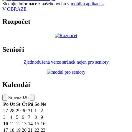
Sledujte informace z našeho webu v
mobilní aplikaci –
V OBRAZE.
Rozpočet
Senioři
Zjednodušená verze stránek nejen pro seniory
Kalendář
Srpen
2026
Po
Út
St
Čt
Pá
So
Ne
27
28
29
30
31
1
2
3
4
5
6
7
8
9
10
11
12
13
14
15
16
17
18
19
20
21
22
23