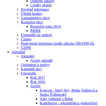
Důležité zákony
Ceníky služeb
Povinné informace
Úřední hodiny
Zastupitelstvo obce
Rozpočet obce
Rozpočet roku 2014
RRRR
Formuláře ke stažení
Články
Poskytnuté informace podle zákona 106⁄1999 Sb.
GDPR
Aktuálně
Aktuality
Archiv aktualit
Oznámení a zprávy
Kalendář akcí
Fotografie
Rok 2017
Rok 2016
Archiv
Koncert - Starý fóry, Betka Vašinová a
Jindra Šťáhlavský
Alpy viditelné z Babic
Kadeřnictví - rekonstrukce (dokončení