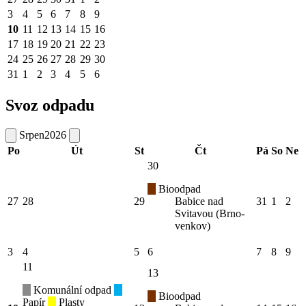
3
4
5
6
7
8
9
10
11
12
13
14
15
16
17
18
19
20
21
22
23
24
25
26
27
28
29
30
31
1
2
3
4
5
6
Svoz odpadu
Srpen
2026
Po
Út
St
Čt
Pá
So
Ne
30
Bioodpad
27
28
29
Babice nad
31
1
2
Svitavou (Brno-
venkov)
3
4
5
6
7
8
9
11
13
Komunální odpad
Bioodpad
Papír
Plasty