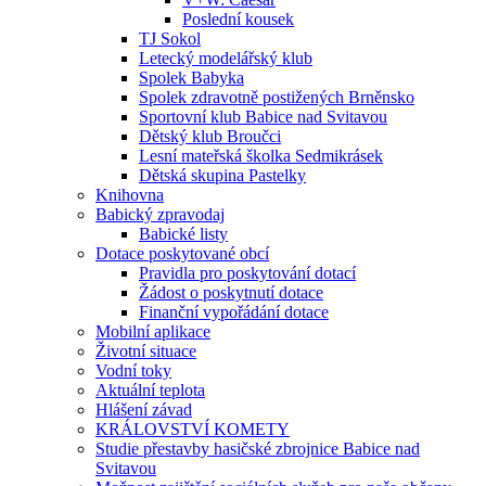
Poslední kousek
TJ Sokol
Letecký modelářský klub
Spolek Babyka
Spolek zdravotně postižených Brněnsko
Sportovní klub Babice nad Svitavou
Dětský klub Broučci
Lesní mateřská školka Sedmikrásek
Dětská skupina Pastelky
Knihovna
Babický zpravodaj
Babické listy
Dotace poskytované obcí
Pravidla pro poskytování dotací
Žádost o poskytnutí dotace
Finanční vypořádání dotace
Mobilní aplikace
Životní situace
Vodní toky
Aktuální teplota
Hlášení závad
KRÁLOVSTVÍ KOMETY
Studie přestavby hasičské zbrojnice Babice nad
Svitavou