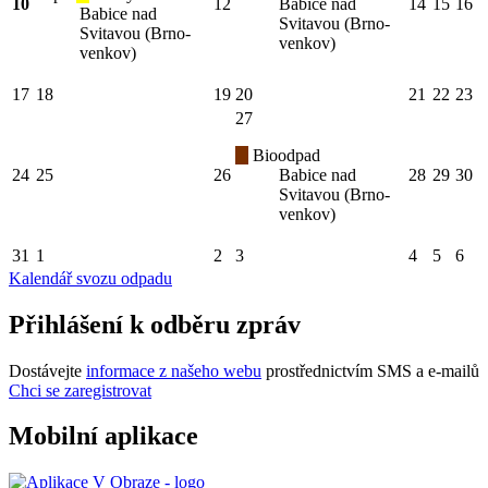
10
12
Babice nad
14
15
16
Babice nad
Svitavou (Brno-
Svitavou (Brno-
venkov)
venkov)
17
18
19
20
21
22
23
27
Bioodpad
24
25
26
Babice nad
28
29
30
Svitavou (Brno-
venkov)
31
1
2
3
4
5
6
Kalendář svozu odpadu
Přihlášení k odběru zpráv
Dostávejte
informace z našeho webu
prostřednictvím SMS a e-mailů
Chci se zaregistrovat
Mobilní aplikace