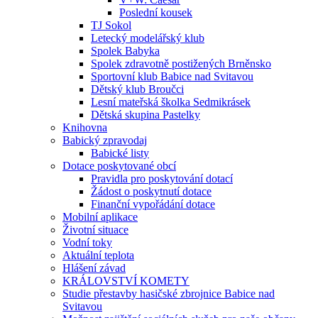
Poslední kousek
TJ Sokol
Letecký modelářský klub
Spolek Babyka
Spolek zdravotně postižených Brněnsko
Sportovní klub Babice nad Svitavou
Dětský klub Broučci
Lesní mateřská školka Sedmikrásek
Dětská skupina Pastelky
Knihovna
Babický zpravodaj
Babické listy
Dotace poskytované obcí
Pravidla pro poskytování dotací
Žádost o poskytnutí dotace
Finanční vypořádání dotace
Mobilní aplikace
Životní situace
Vodní toky
Aktuální teplota
Hlášení závad
KRÁLOVSTVÍ KOMETY
Studie přestavby hasičské zbrojnice Babice nad
Svitavou