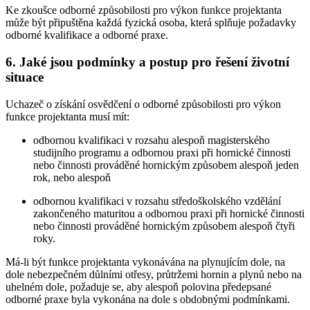
Ke zkoušce odborné způsobilosti pro výkon funkce projektanta
může být připuštěna každá fyzická osoba, která splňuje požadavky
odborné kvalifikace a odborné praxe.
6. Jaké jsou podmínky a postup pro řešení životní
situace
Uchazeč o získání osvědčení o odborné způsobilosti pro výkon
funkce projektanta musí mít:
odbornou kvalifikaci v rozsahu alespoň magisterského
studijního programu a odbornou praxi při hornické činnosti
nebo činnosti prováděné hornickým způsobem alespoň jeden
rok, nebo alespoň
odbornou kvalifikaci v rozsahu středoškolského vzdělání
zakončeného maturitou a odbornou praxi při hornické činnosti
nebo činnosti prováděné hornickým způsobem alespoň čtyři
roky.
Má-li být funkce projektanta vykonávána na plynujícím dole, na
dole nebezpečném důlními otřesy, průtržemi hornin a plynů nebo na
uhelném dole, požaduje se, aby alespoň polovina předepsané
odborné praxe byla vykonána na dole s obdobnými podmínkami.