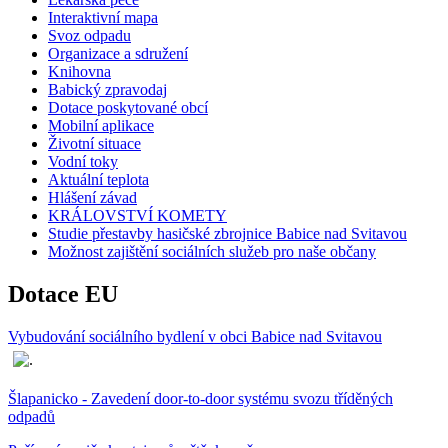
Interaktivní mapa
Svoz odpadu
Organizace a sdružení
Knihovna
Babický zpravodaj
Dotace poskytované obcí
Mobilní aplikace
Životní situace
Vodní toky
Aktuální teplota
Hlášení závad
KRÁLOVSTVÍ KOMETY
Studie přestavby hasičské zbrojnice Babice nad Svitavou
Možnost zajištění sociálních služeb pro naše občany
Dotace EU
Vybudování sociálního bydlení v obci Babice nad Svitavou
Šlapanicko - Zavedení door-to-door systému svozu tříděných
odpadů