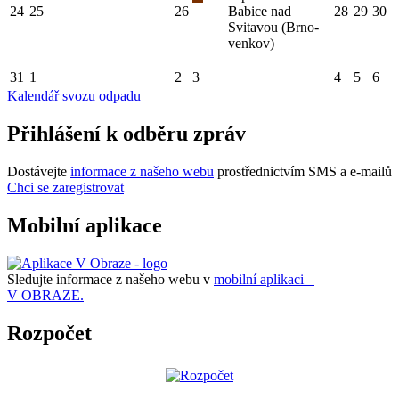
24
25
26
Babice nad
28
29
30
Svitavou (Brno-
venkov)
31
1
2
3
4
5
6
Kalendář svozu odpadu
Přihlášení k odběru zpráv
Dostávejte
informace z našeho webu
prostřednictvím SMS a e-mailů
Chci se zaregistrovat
Mobilní aplikace
Sledujte informace z našeho webu v
mobilní aplikaci –
V OBRAZE.
Rozpočet