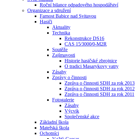
Roční bilance odpadového hospodářství
Organizace a sdružení
Farnost Babice nad Svitavou
Hasiči
Aktuality
Technika
Rekonstrukce DS16
CAS 15⁄3000⁄0-M2R
Soutěže
Zajímavosti
Historie hasičské zbrojnice
O tradici Masarykovy vatry
Zásahy
Zprávy o činnosti
Zpráva o činnosti SDH za rok 2013
Zpráva o činnosti SDH za rok 2012
Zpráva o činnosti SDH za rok 2011
Fotogalerie
Zásahy
Výcvik
Společenské akce
Základní škola
Mateřská škola
Ochotníci
V+W: Caesar