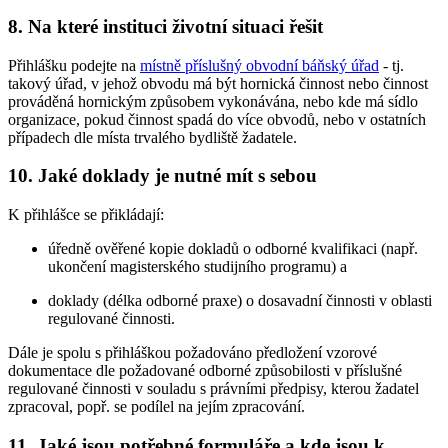
8. Na které instituci životní situaci řešit
Přihlášku podejte na
místně příslušný obvodní báňský úřad
- tj.
takový úřad, v jehož obvodu má být hornická činnost nebo činnost
prováděná hornickým způsobem vykonávána, nebo kde má sídlo
organizace, pokud činnost spadá do více obvodů, nebo v ostatních
případech dle místa trvalého bydliště žadatele.
10. Jaké doklady je nutné mít s sebou
K přihlášce se přikládají:
úředně ověřené kopie dokladů o odborné kvalifikaci (např.
ukončení magisterského studijního programu) a
doklady (délka odborné praxe) o dosavadní činnosti v oblasti
regulované činnosti.
Dále je spolu s přihláškou požadováno předložení vzorové
dokumentace dle požadované odborné způsobilosti v příslušné
regulované činnosti v souladu s právními předpisy, kterou žadatel
zpracoval, popř. se podílel na jejím zpracování.
11. Jaké jsou potřebné formuláře a kde jsou k