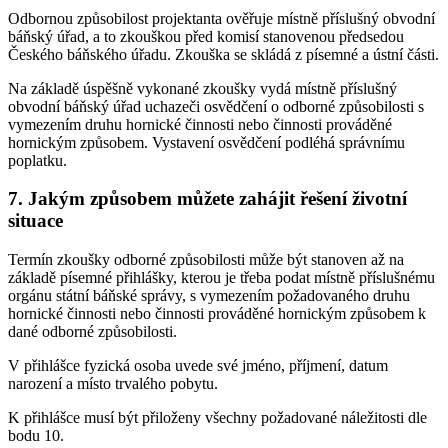
Odbornou způsobilost projektanta ověřuje místně příslušný obvodní
báňský úřad, a to zkouškou před komisí stanovenou předsedou
Českého báňského úřadu. Zkouška se skládá z písemné a ústní části.
Na základě úspěšně vykonané zkoušky vydá místně příslušný
obvodní báňský úřad uchazeči osvědčení o odborné způsobilosti s
vymezením druhu hornické činnosti nebo činnosti prováděné
hornickým způsobem. Vystavení osvědčení podléhá správnímu
poplatku.
7. Jakým způsobem můžete zahájit řešení životní
situace
Termín zkoušky odborné způsobilosti může být stanoven až na
základě písemné přihlášky, kterou je třeba podat místně příslušnému
orgánu státní báňské správy, s vymezením požadovaného druhu
hornické činnosti nebo činnosti prováděné hornickým způsobem k
dané odborné způsobilosti.
V přihlášce fyzická osoba uvede své jméno, příjmení, datum
narození a místo trvalého pobytu.
K přihlášce musí být přiloženy všechny požadované náležitosti dle
bodu 10.