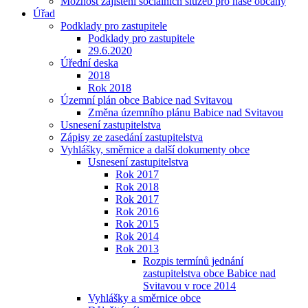
Možnost zajištění sociálních služeb pro naše občany
Úřad
Podklady pro zastupitele
Podklady pro zastupitele
29.6.2020
Úřední deska
2018
Rok 2018
Územní plán obce Babice nad Svitavou
Změna územního plánu Babice nad Svitavou
Usnesení zastupitelstva
Zápisy ze zasedání zastupitelstva
Vyhlášky, směrnice a další dokumenty obce
Usnesení zastupitelstva
Rok 2017
Rok 2018
Rok 2017
Rok 2016
Rok 2015
Rok 2014
Rok 2013
Rozpis termínů jednání
zastupitelstva obce Babice nad
Svitavou v roce 2014
Vyhlášky a směrnice obce