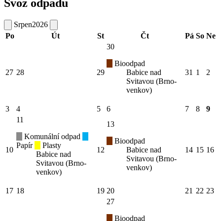
Svoz odpadu
Srpen
2026
Po
Út
St
Čt
Pá
So
Ne
30
Bioodpad
27
28
29
Babice nad
31
1
2
Svitavou (Brno-
venkov)
3
4
5
6
7
8
9
11
13
Komunální odpad
Bioodpad
Papír
Plasty
10
12
Babice nad
14
15
16
Babice nad
Svitavou (Brno-
Svitavou (Brno-
venkov)
venkov)
17
18
19
20
21
22
23
27
Bioodpad