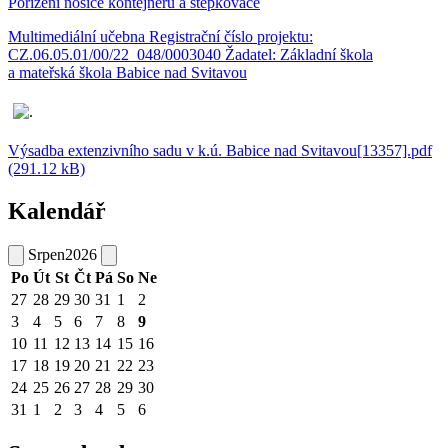
Pořízení nosiče kontejnerů a štěpkovače
Multimediální učebna Registrační číslo projektu:
CZ.06.05.01/00/22_048/0003040 Žadatel: Základní škola
a mateřská škola Babice nad Svitavou
Výsadba extenzivního sadu v k.ú. Babice nad Svitavou[13357].pdf
(291.12 kB)
Kalendář
Srpen
2026
Po
Út
St
Čt
Pá
So
Ne
27
28
29
30
31
1
2
3
4
5
6
7
8
9
10
11
12
13
14
15
16
17
18
19
20
21
22
23
24
25
26
27
28
29
30
31
1
2
3
4
5
6