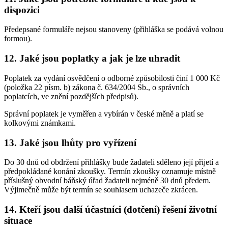
dispozici
Předepsané formuláře nejsou stanoveny (přihláška se podává volnou
formou).
12. Jaké jsou poplatky a jak je lze uhradit
Poplatek za vydání osvědčení o odborné způsobilosti činí 1 000 Kč
(položka 22 písm. b) zákona č. 634/2004 Sb., o správních
poplatcích, ve znění pozdějších předpisů).
Správní poplatek je vyměřen a vybírán v české měně a platí se
kolkovými známkami.
13. Jaké jsou lhůty pro vyřízení
Do 30 dnů od obdržení přihlášky bude žadateli sděleno její přijetí a
předpokládané konání zkoušky. Termín zkoušky oznamuje místně
příslušný obvodní báňský úřad žadateli nejméně 30 dnů předem.
Výjimečně může být termín se souhlasem uchazeče zkrácen.
14. Kteří jsou další účastníci (dotčení) řešení životní
situace