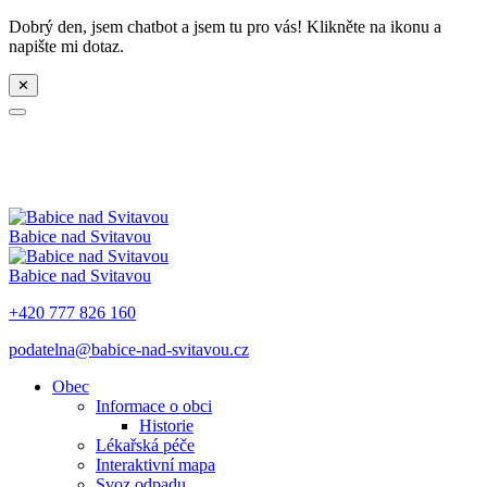
Dobrý den, jsem chatbot a jsem tu pro vás! Klikněte na ikonu a
napište mi dotaz.
✕
Babice nad Svitavou
Babice nad Svitavou
+420 777 826 160
podatelna@babice-nad-svitavou.cz
Obec
Informace o obci
Historie
Lékařská péče
Interaktivní mapa
Svoz odpadu