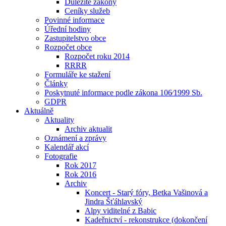
Důležité zákony
Ceníky služeb
Povinné informace
Úřední hodiny
Zastupitelstvo obce
Rozpočet obce
Rozpočet roku 2014
RRRR
Formuláře ke stažení
Články
Poskytnuté informace podle zákona 106⁄1999 Sb.
GDPR
Aktuálně
Aktuality
Archiv aktualit
Oznámení a zprávy
Kalendář akcí
Fotografie
Rok 2017
Rok 2016
Archiv
Koncert - Starý fóry, Betka Vašinová a
Jindra Šťáhlavský
Alpy viditelné z Babic
Kadeřnictví - rekonstrukce (dokončení