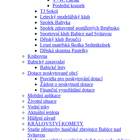
Poslední kousek
TJ Sokol
Letecký modelářský klub
Spolek Babyka
Spolek zdravotně postižených Brněnsko
Sportovní klub Babice nad Svitavou
Dětský klub Broučci
Lesní mateřská školka Sedmikrásek
Dětská skupina Pastelky
Knihovna
Babický zpravodaj
Babické listy
Dotace poskytované obcí
Pravidla pro poskytování dotací
Žádost o poskytnutí dotace
Finanční vypořádání dotace
Mobilní aplikace
Životní situace
Vodní toky
Aktuální teplota
Hlášení závad
KRÁLOVSTVÍ KOMETY
Studie přestavby hasičské zbrojnice Babice nad
Svitavou