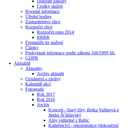
Důležité zákony
Ceníky služeb
Povinné informace
Úřední hodiny
Zastupitelstvo obce
Rozpočet obce
Rozpočet roku 2014
RRRR
Formuláře ke stažení
Články
Poskytnuté informace podle zákona 106⁄1999 Sb.
GDPR
Aktuálně
Aktuality
Archiv aktualit
Oznámení a zprávy
Kalendář akcí
Fotografie
Rok 2017
Rok 2016
Archiv
Koncert - Starý fóry, Betka Vašinová a
Jindra Šťáhlavský
Alpy viditelné z Babic
Kadeřnictví - rekonstrukce (dokončení