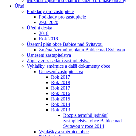
Možnost zajištění sociálních služeb pro naše občany
Úřad
Podklady pro zastupitele
Podklady pro zastupitele
29.6.2020
Úřední deska
2018
Rok 2018
Územní plán obce Babice nad Svitavou
Změna územního plánu Babice nad Svitavou
Usnesení zastupitelstva
Zápisy ze zasedání zastupitelstva
Vyhlášky, směrnice a další dokumenty obce
Usnesení zastupitelstva
Rok 2017
Rok 2018
Rok 2017
Rok 2016
Rok 2015
Rok 2014
Rok 2013
Rozpis termínů jednání
zastupitelstva obce Babice nad
Svitavou v roce 2014
Vyhlášky a směrnice obce