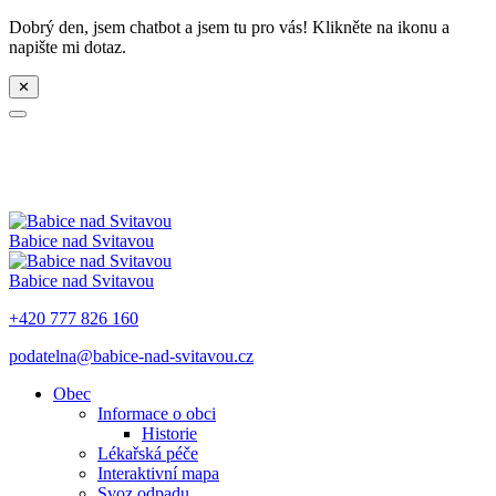
Dobrý den, jsem chatbot a jsem tu pro vás! Klikněte na ikonu a
napište mi dotaz.
✕
Babice nad Svitavou
Babice nad Svitavou
+420 777 826 160
podatelna@babice-nad-svitavou.cz
Obec
Informace o obci
Historie
Lékařská péče
Interaktivní mapa
Svoz odpadu