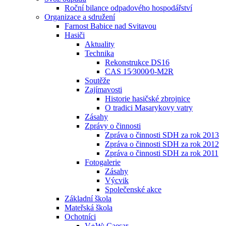
Roční bilance odpadového hospodářství
Organizace a sdružení
Farnost Babice nad Svitavou
Hasiči
Aktuality
Technika
Rekonstrukce DS16
CAS 15⁄3000⁄0-M2R
Soutěže
Zajímavosti
Historie hasičské zbrojnice
O tradici Masarykovy vatry
Zásahy
Zprávy o činnosti
Zpráva o činnosti SDH za rok 2013
Zpráva o činnosti SDH za rok 2012
Zpráva o činnosti SDH za rok 2011
Fotogalerie
Zásahy
Výcvik
Společenské akce
Základní škola
Mateřská škola
Ochotníci
V+W: Caesar