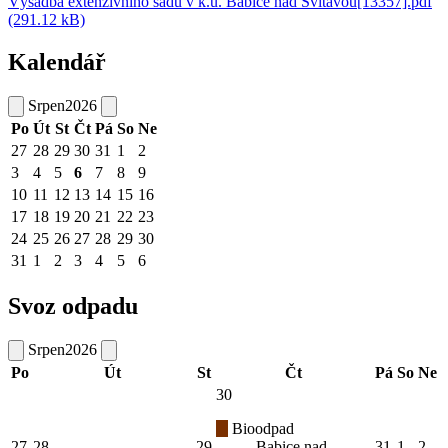
Výsadba extenzivního sadu v k.ú. Babice nad Svitavou[13357].pdf
(291.12 kB)
Kalendář
Srpen
2026
Po
Út
St
Čt
Pá
So
Ne
27
28
29
30
31
1
2
3
4
5
6
7
8
9
10
11
12
13
14
15
16
17
18
19
20
21
22
23
24
25
26
27
28
29
30
31
1
2
3
4
5
6
Svoz odpadu
Srpen
2026
Po
Út
St
Čt
Pá
So
Ne
30
Bioodpad
27
28
29
Babice nad
31
1
2