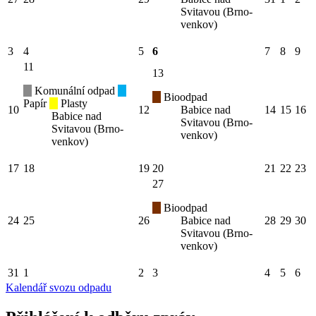
Svitavou (Brno-
venkov)
3
4
5
6
7
8
9
11
13
Komunální odpad
Bioodpad
Papír
Plasty
10
12
Babice nad
14
15
16
Babice nad
Svitavou (Brno-
Svitavou (Brno-
venkov)
venkov)
17
18
19
20
21
22
23
27
Bioodpad
24
25
26
Babice nad
28
29
30
Svitavou (Brno-
venkov)
31
1
2
3
4
5
6
Kalendář svozu odpadu