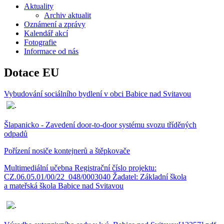
Aktuality
Archiv aktualit
Oznámení a zprávy
Kalendář akcí
Fotografie
Informace od nás
Dotace EU
Vybudování sociálního bydlení v obci Babice nad Svitavou
Šlapanicko - Zavedení door-to-door systému svozu tříděných
odpadů
Pořízení nosiče kontejnerů a štěpkovače
Multimediální učebna Registrační číslo projektu:
CZ.06.05.01/00/22_048/0003040 Žadatel: Základní škola
a mateřská škola Babice nad Svitavou